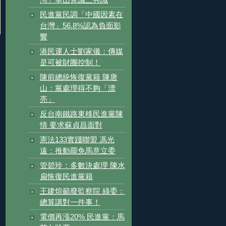
灣」華山會議三共識
民進黨民調「中國因素在
台灣」56.8%認為負面影
響
港民運人士劉家儀：傳媒
是可被財團控制！
陳前總統恢復黨籍 陳唐
山：黨處理得不夠「漂
亮」
反台南鐵路東移民進黨陳
情 要求蘇貞昌面對
憲法133實踐聯盟 馮光
遠：推動罷免馬意立委
管碧玲：多數決處理 陳水
扁恢復民進黨籍
王建煊籲廢監察院 綠委：
總算講對一件事！
電價再漲20% 民進黨：馬