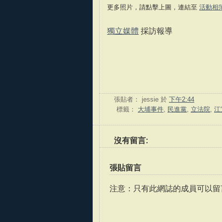
更多照片，請點擊上圖，連結至
活動相
獨立媒體
採訪報導
張貼者：
jessie
於
下午2:44
標籤：
大埔事件
,
民進黨
,
立法院
,
江
沒有留言:
張貼留言
注意：只有此網誌的成員可以留