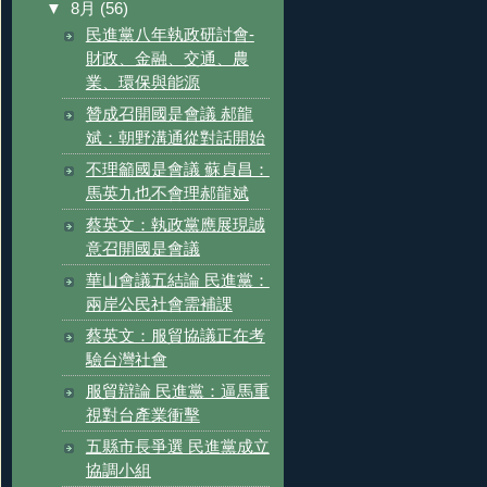
▼
8月
(56)
民進黨八年執政研討會-
財政、金融、交通、農
業、環保與能源
贊成召開國是會議 郝龍
斌：朝野溝通從對話開始
不理籲國是會議 蘇貞昌：
馬英九也不會理郝龍斌
蔡英文：執政黨應展現誠
意召開國是會議
華山會議五結論 民進黨：
兩岸公民社會需補課
蔡英文：服貿協議正在考
驗台灣社會
服貿辯論 民進黨：逼馬重
視對台產業衝擊
五縣市長爭選 民進黨成立
協調小組