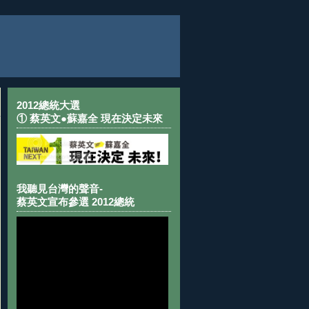
2012總統大選
① 蔡英文●蘇嘉全 現在決定未來
我聽見台灣的聲音-
蔡英文宣布參選 2012總統