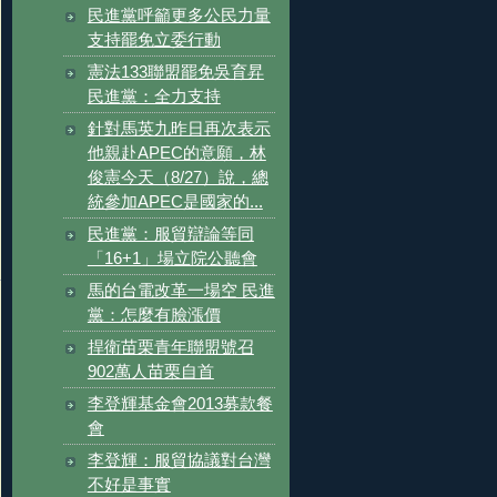
民進黨呼籲更多公民力量
支持罷免立委行動
憲法133聯盟罷免吳育昇
民進黨：全力支持
針對馬英九昨日再次表示
他親赴APEC的意願，林
俊憲今天（8/27）說，總
統參加APEC是國家的...
民進黨：服貿辯論等同
「16+1」場立院公聽會
馬的台電改革一場空 民進
黨：怎麼有臉漲價
捍衛苗栗青年聯盟號召
902萬人苗栗自首
李登輝基金會2013募款餐
會
李登輝：服貿協議對台灣
不好是事實