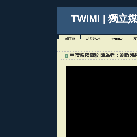
TWIMI | 獨立
回首頁
活動訊息
twimitv
友
申請路權遭駁 陳為廷：劉政鴻