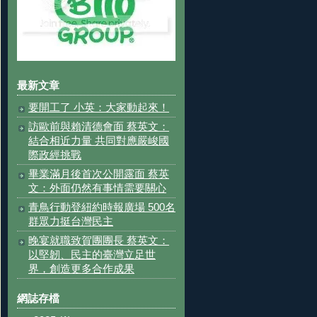
最新文章
要開工了 小英：大家動起來！
訪歐前與賴清德會面 蔡英文：
結合相近力量 共同對應嚴峻國
際政經挑戰
畢業滿月後首次公開露面 蔡英
文：外面仍然有事情需要關心
青鳥行動登紐約時報廣場 500名
群眾力挺台灣民主
晚宴就職致賀團團長 蔡英文：
以堅韌、民主的臺灣立足世
界，創造更多合作成果
網誌存檔