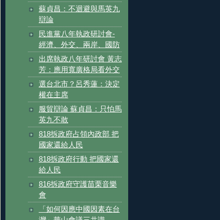
蘇貞昌：不迴避與馬英九
辯論
民進黨八年執政研討會-
經濟、外交、兩岸、國防
出席執政八年研討會 黃志
芳：應用寬廣格局看外交
選台北市？呂秀蓮：決定
權在主席
服貿辯論 蘇貞昌：只怕馬
英九不敢
818拆政府占領內政部 把
國家還給人民
818拆政府行動 把國家還
給人民
816拆政府守護苗栗音樂
會
「如何因應中國因素在台