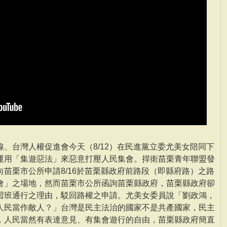
、台灣人權促進會今天（8/12）在民進黨立委尤美女陪同下
運用「集遊惡法」來惡意打壓人民集會。捍衛苗栗青年聯盟發
苗栗市公所申請8/16於苗栗縣政府前路段（即縣府路）之路
會」之場地，然而苗栗市公所函詢苗栗縣政府，苗栗縣政府卻
習班通行之理由，駁回路權之申請。尤美女委員說「劉政鴻，
人民當作敵人？」台灣是民主法治的國家不是共產國家，民主
，人民當然有表達意見、有集會遊行的自由，苗栗縣政府簡直