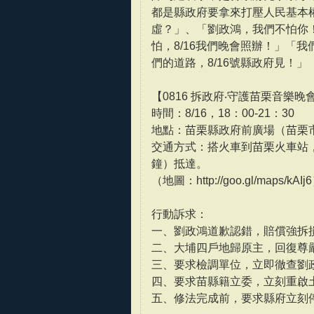
都是縣政府要拿來打壓人民基本
虛？」、「劉政鴻，我們不怕你
怕，8/16我們晚會照辦！」「
們的道路，8/16號縣政府見！」
【0816 拆政府‧守護苗栗音樂晚
時間：8/16，18：00-21：30
地點：苗栗縣政府前廣場（苗栗市
交通方式：搭火車到苗栗火車站
鐘）抵達。
（地圖：http://goo.gl/maps/kAIj
行動訴求：
一、劉政鴻道歉認錯，賠償強拆
二、大埔四戶地歸原主，回復尊
三、要求檢調單位，立即徹查劉
四、要求苗縣籍立委，立刻重啟
五、修法完成前，要求縣府立刻