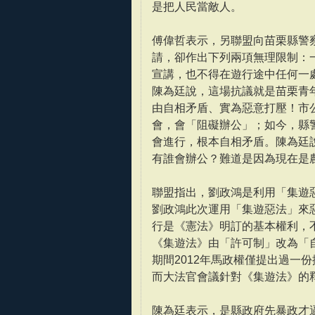
是把人民當敵人。
傅偉哲表示，另聯盟向苗栗縣警察
請，卻作出下列兩項無理限制：一
宣講，也不得在遊行途中任何一
陳為廷說，這場抗議就是苗栗青
由自相矛盾、實為惡意打壓！市公
會，會「阻礙辦公」；如今，縣警
會進行，根本自相矛盾。陳為廷說
有誰會辦公？難道是因為現在是
聯盟指出，劉政鴻是利用「集遊
劉政鴻此次運用「集遊惡法」來
行是《憲法》明訂的基本權利，不
《集遊法》由「許可制」改為「自
期間2012年馬政權僅提出過一
而大法官會議針對《集遊法》的
陳為廷表示，是縣政府先暴政才