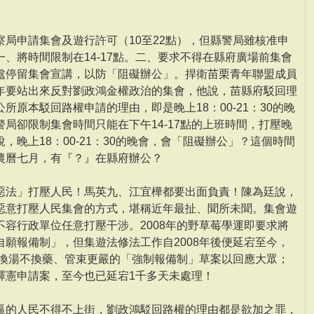
局申請集會及遊行許可（10至22點），但縣警局雖核准申
、將時間限制在14-17點。二、要求不得在縣府廣場前集會
處停留集會宣講，以防「阻礙辦公」。捍衛苗栗青年聯盟成員
年要站出來反對劉政鴻金權政治的集會，他說，苗縣府駁回理
所原本駁回路權申請的理由，即是晚上18：00-21：30的晚
局卻限制集會時間只能在下午14-17點的上班時間，打壓晚
，晚上18：00-21：30的晚會，會「阻礙辦公」？這個時間
農曆七月，有『？』在縣府辦公？
惡法」打壓人民！馬英九、江宜樺都要出面負責！陳為廷說，
惡意打壓人民集會的方式，堪稱近年最扯、聞所未聞。集會遊
容行政單位任意打壓干涉。2008年的野草莓學運即要求將
願報備制」，但集遊法修法工作自2008年後便延宕至今，
份換湯不換藥、管束更嚴的「強制報備制」草案以回應大眾；
釋憲申請案，至今也已延宕1千多天未處理！
逼的人民不得不上街，劉政鴻駁回路權的理由都是欲加之罪，