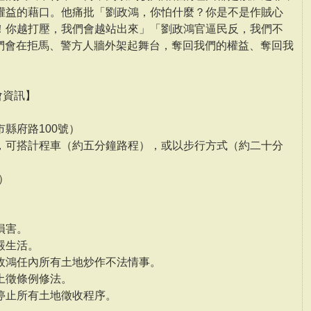
權益的藉口。他痛批「劉政鴻，你怕什麼？你是不是作賊心
！你越打壓，我們會越站出來」「劉政鴻官逼民反，我們不
我們會在拒馬、警方人牆外架起舞台，奪回我們的權益、奪回我
會資訊】
縣府路100號）
，可搭計程車（約五分鐘路程），或以步行方式（約二十分
6）
損害。
嚴生活。
政鴻任內所有土地炒作不法情事。
土徵條例修法。
停止所有土地徵收程序。