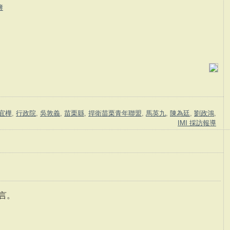
簿
宜樺
,
行政院
,
吳敦義
,
苗栗縣
,
捍衛苗栗青年聯盟
,
馬英九
,
陳為廷
,
劉政鴻
,
IMI 採訪報導
言。