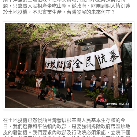
題，只靠賣人民祖產坐吃山空。從政府、財團到個人皆沉迷
於土地投機，不思實業生產，台灣發展的未來何在？
在土地投機已然侵蝕台灣發展根基與人民基本生存權的今
日，我們選擇和平佔領內政部，是要強制拆除政府帶頭炒地
皮的發動機。我們要求內政部及行政院必須承諾，立院下個