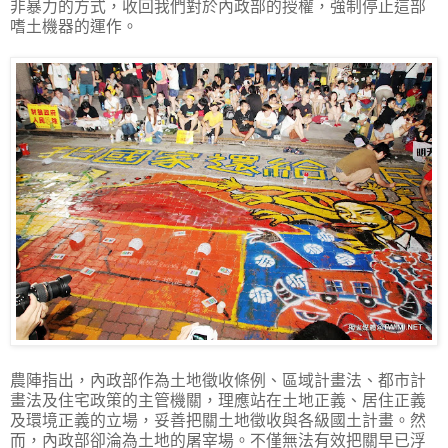
非暴力的方式，收回我們對於內政部的授權，強制停止這部
嗜土機器的運作。
農陣指出，內政部作為土地徵收條例、區域計畫法、都市計
畫法及住宅政策的主管機關，理應站在土地正義、居住正義
及環境正義的立場，妥善把關土地徵收與各級國土計畫。然
而，內政部卻淪為土地的屠宰場。不僅無法有效把關早已浮