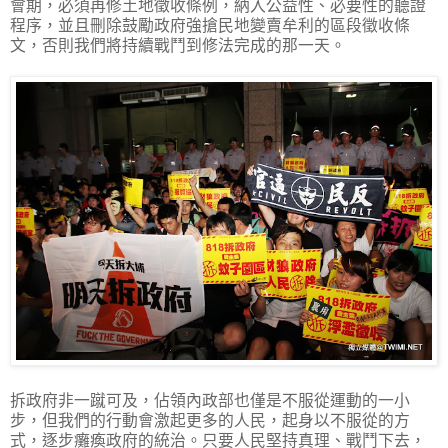
會期，必須再修土地徵收條例，納入公益性、必要性的聽證
程序，並且刪除鼓勵政府強搶民地變賣牟利的區段徵收條
文，否則我們將持續戰鬥到修法完成的那一天。
拆政府非一蹴可及，佔領內政部也僅是不服從運動的一小
步，但我們的行動會激起更多的人民，起身以不服從的方
式，逐步癱瘓政府的統治。只要人民堅持真理、戰鬥下去，