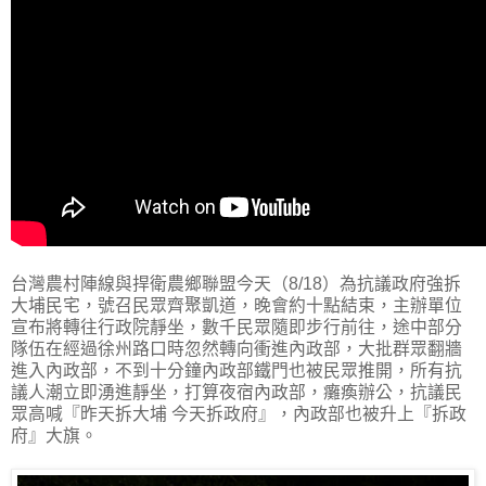
台灣農村陣線與捍衛農鄉聯盟今天（8/18）為抗議政府強拆
大埔民宅，號召民眾齊聚凱道，晚會約十點結束，主辦單位
宣布將轉往行政院靜坐，數千民眾隨即步行前往，途中部分
隊伍在經過徐州路口時忽然轉向衝進內政部，大批群眾翻牆
進入內政部，不到十分鐘內政部鐵門也被民眾推開，所有抗
議人潮立即湧進靜坐，打算夜宿內政部，癱瘓辦公，抗議民
眾高喊『昨天拆大埔 今天拆政府』，內政部也被升上『拆政
府』大旗。