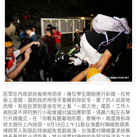
民眾在內政部前後席地而坐，幾位學生開始進行彩繪，在地
板上塗鴉，諷刺政府用怪手濫權拆除民宅，累了的人就席地
而睡，有些民眾則是坐在地上看「一席之地」電影，工作人
員則是不停的進行小組會議討論因應對策。清晨六點左右舉
行升旗儀式，在『你敢有聽著咱的歌』歌聲中，再度將拆政
府大旗升上內政部。8月19日上午11點台灣農村陣線詹順貴
律師等人則是赴特偵組告發劉政鴻，台灣農村陣線要求檢察
總長黃世銘必須負責，將台灣農村陣線的告發狀所涉及之內