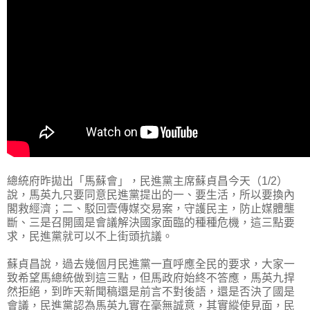
總統府昨拋出「馬蘇會」，民進黨主席蘇貞昌今天（1/2）
說，馬英九只要同意民進黨提出的一、要生活，所以要換內
閣救經濟；二、駁回壹傳媒交易案，守護民主，防止媒體壟
斷、三是召開國是會議解決國家面臨的種種危機，這三點要
求，民進黨就可以不上街頭抗議。
蘇貞昌說，過去幾個月民進黨一直呼應全民的要求，大家一
致希望馬總統做到這三點，但馬政府始終不答應，馬英九捍
然拒絕，到昨天新聞稿還是前言不對後語，還是否決了國是
會議，民進黨認為馬英九實在毫無誠意，其實縱使見面，民