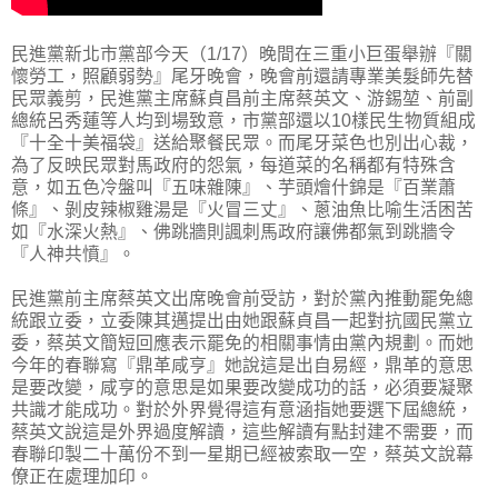
民進黨新北市黨部今天（1/17）晚間在三重小巨蛋舉辦『關
懷勞工，照顧弱勢』尾牙晚會，晚會前還請專業美髮師先替
民眾義剪，民進黨主席蘇貞昌前主席蔡英文、游錫堃、前副
總統呂秀蓮等人均到場致意，市黨部還以10樣民生物質組成
『十全十美福袋』送給聚餐民眾。而尾牙菜色也別出心裁，
為了反映民眾對馬政府的怨氣，每道菜的名稱都有特殊含
意，如五色冷盤叫『五味雜陳』、芋頭燴什錦是『百業蕭
條』、剝皮辣椒雞湯是『火冒三丈』、蔥油魚比喻生活困苦
如『水深火熱』、佛跳牆則諷刺馬政府讓佛都氣到跳牆令
『人神共憤』。
民進黨前主席蔡英文出席晚會前受訪，對於黨內推動罷免總
統跟立委，立委陳其邁提出由她跟蘇貞昌一起對抗國民黨立
委，蔡英文簡短回應表示罷免的相關事情由黨內規劃。而她
今年的春聯寫『鼎革咸亨』她說這是出自易經，鼎革的意思
是要改變，咸亨的意思是如果要改變成功的話，必須要凝聚
共識才能成功。對於外界覺得這有意涵指她要選下屆總統，
蔡英文說這是外界過度解讀，這些解讀有點封建不需要，而
春聯印製二十萬份不到一星期已經被索取一空，蔡英文說幕
僚正在處理加印。