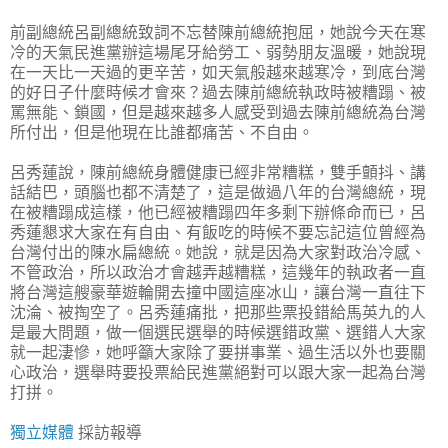
前副總統呂副總統致詞不忘替陳前總統抱屈，她說今天在寒
冷的天氣民進黨辦這場尾牙給勞工、弱勢朋友溫暖，她說現
在一天比一天過的更辛苦，如天氣般越來越寒冷，到底台灣
的好日子什麼時候才會來？過去陳前總統執政時被糟蹋、被
罵無能、鎖國，但是越來越多人感受到過去陳前總統為台灣
所付出，但是他現在比誰都痛苦、不自由。
呂秀蓮說，陳前總統身體健康已經非常糟糕，雙手顫抖、講
話結巴，頭腦也都不清楚了，這是做過八年的台灣總統，現
在被糟蹋成這樣，他已經被糟蹋四年多剩下辦條命而已，呂
秀蓮懇求大家在有自由、有飯吃的時候不要忘記這位曾經為
台灣付出的陳水扁總統。她說，就是因為大家對政治冷感、
不管政治，所以政治才會越弄越糟糕，這幾年的執政者一直
將台灣這艘豪華遊輪開去撞中國這座冰山，讓台灣一直往下
沈淪、被掏空了。呂秀蓮痛批，把那些票投錯給馬英九的人
是最大問題，做一個選民選舉的時候選錯政黨、選錯人大家
就一起淒慘，她呼籲大家除了要拼事業、過生活以外也要關
心政治，選舉時要投票給民進黨絕對可以跟大家一起為台灣
打拼。
獨立媒體
採訪報導