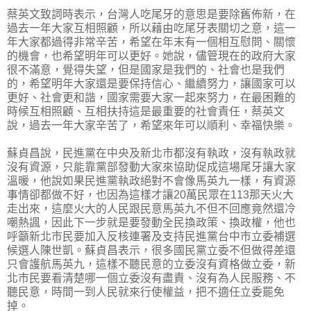
蔡英文致詞時表示，台灣人吃尾牙的意思是要除舊佈新，在
過去一年大家互相照顧，所以藉由吃尾牙表關切之意，這一
年大家都過得非常辛苦，希望在年末有一個相互慰問、關懷
的機會，也希望明年可以更好。她說，儘管現在的政府大家
很不滿意，覺得失望，但是國家是我們的、社會也是我們
的，希望明年大家還是要保持信心、繼續努力，讓國家可以
更好、社會更和諧，國家需要大家一起來努力，在最困難的
時候互相照顧、互相扶持這是最重要的社會責任，蔡英文
說，過去一年大家辛苦了，希望來年可以順利、幸福快樂。
蘇貞昌說，民進黨在中央及新北市都沒有執政，沒有執政就
沒有資源，只能靠黨部發動大家來協助促成這場尾牙讓大家
溫暖，他說如果民進黨執政絕對不會像馬英九一樣，有資源
事情卻都做不好，也因為這樣才讓20萬民眾在113那天火大
走出來，這麼火大的人民跟民意馬英九不但不回應竟然還冷
嘲熱諷，因此下一步就是要發動全民換政策、換政權，他也
呼籲新北市民要加入反核連署及支持民進黨台中市立委補選
候選人陳世凱。蘇貞昌表示，很多國民黨立委不但做得差還
只會護航馬英九，這樣不聽民意的立委沒有資格做立委，新
北市民要看清楚哪一個立委沒有盡責、沒有為人民服務、不
聽民意，時間一到人民就來行使權益，把不適任立委罷免
掉。