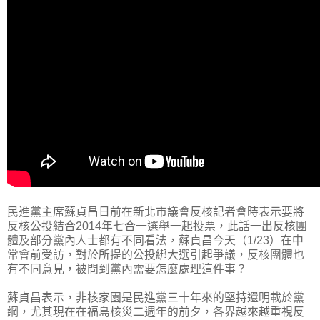
民進黨主席蘇貞昌日前在新北市議會反核記者會時表示要將
反核公投結合2014年七合一選舉一起投票，此話一出反核團
體及部分黨內人士都有不同看法，蘇貞昌今天（1/23）在中
常會前受訪，對於所提的公投綁大選引起爭議，反核團體也
有不同意見，被問到黨內需要怎麼處理這件事？
蘇貞昌表示，非核家園是民進黨三十年來的堅持還明載於黨
綱，尤其現在在福島核災二週年的前夕，各界越來越重視反