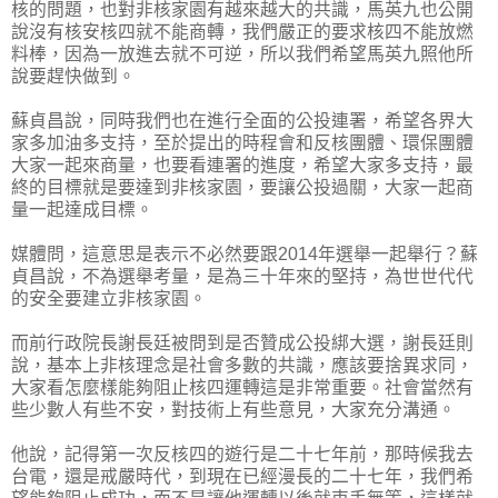
核的問題，也對非核家園有越來越大的共識，馬英九也公開
說沒有核安核四就不能商轉，我們嚴正的要求核四不能放燃
料棒，因為一放進去就不可逆，所以我們希望馬英九照他所
說要趕快做到。
蘇貞昌說，同時我們也在進行全面的公投連署，希望各界大
家多加油多支持，至於提出的時程會和反核團體、環保團體
大家一起來商量，也要看連署的進度，希望大家多支持，最
終的目標就是要達到非核家園，要讓公投過關，大家一起商
量一起達成目標。
媒體問，這意思是表示不必然要跟2014年選舉一起舉行？蘇
貞昌說，不為選舉考量，是為三十年來的堅持，為世世代代
的安全要建立非核家園。
而前行政院長謝長廷被問到是否贊成公投綁大選，謝長廷則
說，基本上非核理念是社會多數的共識，應該要捨異求同，
大家看怎麼樣能夠阻止核四運轉這是非常重要。社會當然有
些少數人有些不安，對技術上有些意見，大家充分溝通。
他說，記得第一次反核四的遊行是二十七年前，那時候我去
台電，還是戒嚴時代，到現在已經漫長的二十七年，我們希