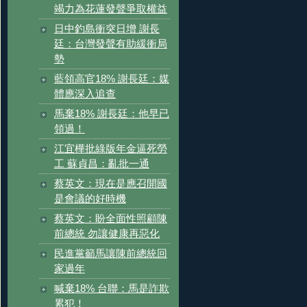
竭力為花蓮發聲爭取權益
日中釣島衝突日增 謝長
廷：台灣發聲有助緩衝局
勢
藍領高官18% 謝長廷：媒
體應深入追查
馬棄18% 謝長廷：他早已
領過！
江宜樺批綠版年金逼死勞
工 蘇貞昌：亂批一通
蔡英文：現在是應召開國
是會議的好時機
蔡英文：盼全面性照顧陳
前總統 勿讓健康再惡化
民進黨籲馬讓陳前總統回
家過年
喊棄18% 台聯：馬是詐欺
累犯！