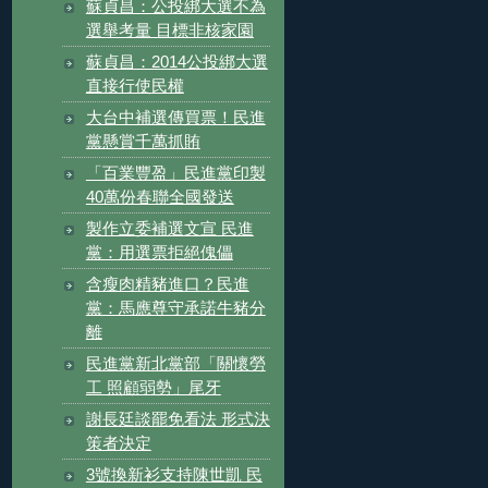
蘇貞昌：公投綁大選不為
選舉考量 目標非核家園
蘇貞昌：2014公投綁大選
直接行使民權
大台中補選傳買票！民進
黨懸賞千萬抓賄
「百業豐盈」民進黨印製
40萬份春聯全國發送
製作立委補選文宣 民進
黨：用選票拒絕傀儡
含瘦肉精豬進口？民進
黨：馬應尊守承諾牛豬分
離
民進黨新北黨部「關懷勞
工 照顧弱勢」尾牙
謝長廷談罷免看法 形式決
策者決定
3號換新衫支持陳世凱 民