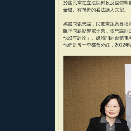
於國民黨在立法院封殺反媒體壟
全盤、有視野的看法讓人失望。
媒體問張忠謀，民進黨認為要換
匯率問題影響電子業，張忠謀則
他沒有評論」。媒體問到台積電
他們是每一季都會分紅，2012年