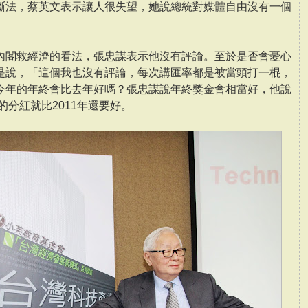
斷法，蔡英文表示讓人很失望，她說總統對媒體自由沒有一個
內閣救經濟的看法，張忠謀表示他沒有評論。至於是否會憂心
是說，「這個我也沒有評論，每次講匯率都是被當頭打一棍，
今年的年終會比去年好嗎？張忠謀說年終獎金會相當好，他說
的分紅就比2011年還要好。