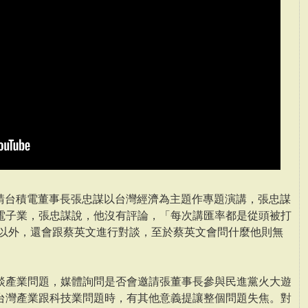
邀請台積電董事長張忠謀以台灣經濟為主題作專題演講，張忠謀
電子業，張忠謀說，他沒有評論，「每次講匯率都是從頭被打
講以外，還會跟蔡英文進行對談，至於蔡英文會問什麼他則無
談產業問題，媒體詢問是否會邀請張董事長參與民進黨火大遊
台灣產業跟科技業問題時，有其他意義提讓整個問題失焦。對