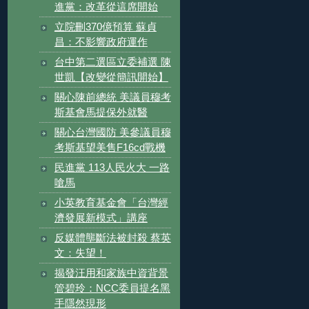
進黨：改革從這席開始
立院刪370億預算 蘇貞
昌：不影響政府運作
台中第二選區立委補選 陳
世凱【改變從簡訊開始】
關心陳前總統 美議員穆考
斯基會馬提保外就醫
關心台灣國防 美參議員穆
考斯基望美售F16cd戰機
民進黨 113人民火大 一路
嗆馬
小英教育基金會「台灣經
濟發展新模式」講座
反媒體壟斷法被封殺 蔡英
文：失望！
揭發汪用和家族中資背景
管碧玲：NCC委員提名黑
手隱然現形