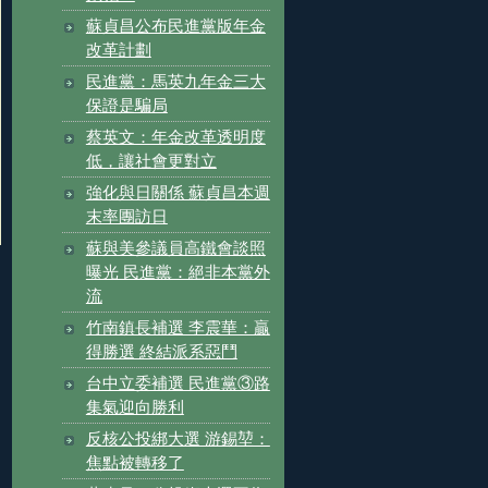
蘇貞昌公布民進黨版年金
改革計劃
民進黨：馬英九年金三大
保證是騙局
蔡英文：年金改革透明度
低，讓社會更對立
強化與日關係 蘇貞昌本週
末率團訪日
蘇與美參議員高鐵會談照
曝光 民進黨：絕非本黨外
流
竹南鎮長補選 李震華：贏
得勝選 終結派系惡鬥
台中立委補選 民進黨③路
集氣迎向勝利
反核公投綁大選 游錫堃：
焦點被轉移了