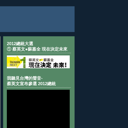
2012總統大選
① 蔡英文●蘇嘉全 現在決定未來
我聽見台灣的聲音-
蔡英文宣布參選 2012總統