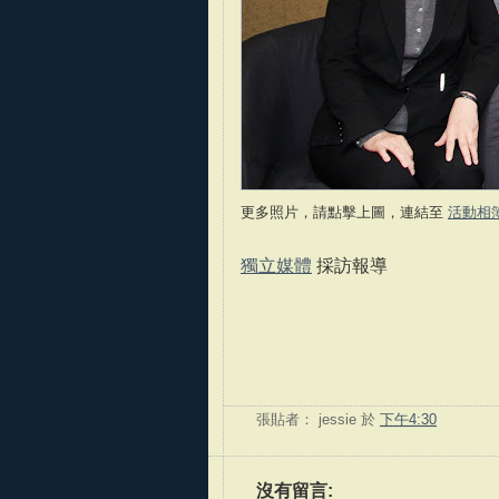
更多照片，請點擊上圖，連結至
活動相
獨立媒體
採訪報導
張貼者：
jessie
於
下午4:30
沒有留言: