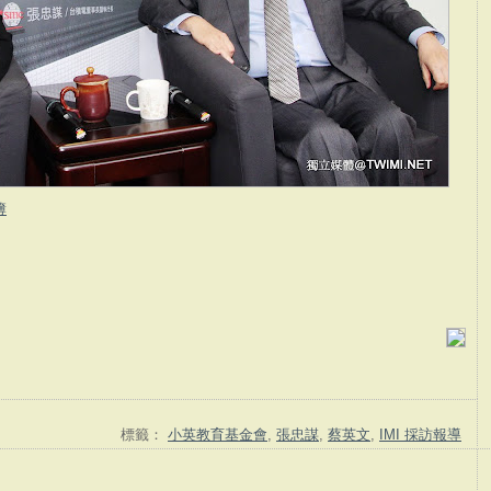
簿
標籤：
小英教育基金會
,
張忠謀
,
蔡英文
,
IMI 採訪報導