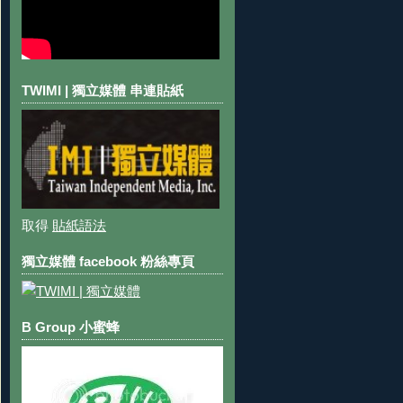
TWIMI | 獨立媒體 串連貼紙
取得
貼紙語法
獨立媒體 facebook 粉絲專頁
B Group 小蜜蜂