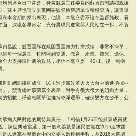
部均列席今日中常會，身兼競選主任委員的蘇貞昌懇請鄉親讓
步，蘇主席也請立委黨團要監督檢警調單位積極查賄，讓選舉
團在本會期的傑出表現，他說，本黨立委不論在監督施政、看
方面，深獲各界肯定，充分展現民進黨與人民站在一起，不負
蘇貞昌說，競選團隊在艱困選區努力打拼成績，非常不簡單，
顧到每一個選區，也關照到交通、教育、產業、觀光、環保、
全力支持陳世凱的政見，相信本黨立委「40+1」後，制衡
麗。
陳世凱總部掛牌成立「民主進步黨改革大火大台中前進指揮中
始」。競選總幹事蘇嘉全表示，對手有很大很大的組織力量，
棄的招數，呼籲相關單位維持乾淨選舉，確保雙方在公平、公
於承擔人民對他的期待與責任，「相信1月26日後黨團成員就
說，陳世凱若當選，第一個意義就是讓民進黨在2016追求國
是民進黨在整個台中的立委人數達到半數，為2016大選增