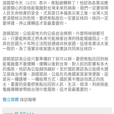
游錫堃今天（1/23）表示，焦點被轉移了！他認為各黨派應
該要關心的是核能電廠對台灣未來的禍害，我們一定要保障
人民生命財產的安全，尤其是日本福島災害之後，台灣人民
更清楚核災的危險，要把焦點放在一定要反核四，核四一定
要停建、停止運轉這才是最重要的。
游錫堃說，公投是地方的公投自治條例，什麼時候辦都可
以，只要能夠真正把未來可能禍害台灣的核能電廠阻止，尤
其在民國九十年時立法院就通過非核家園，這是各黨派大家
一致的，為了落實非核家園大家應該共同來反核四。
游錫堃認為公投只要準備好了就可以辦，要把焦點拉回到核
能電廠要不要運轉，運轉以後對台灣、對人民的影響有多大
的風險，他認為公投越快越好。至於國民黨認為公投綁大選
又是政治考量，游錫堃說，公投在先進國家是家常便飯，這
是另一種選舉、一種投票方式，國民黨不應該怕真正的民
主，重要的是要把焦點拉回到人民、生活、經濟，到底核能
電廠運轉會帶給台灣什麼風險，這才是最重要的。
獨立媒體
採訪報導
jessie
於
下午4:14