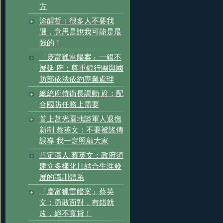
方
涂醒哲：很多人不要我
選，意思是說我可能是最
強的！
「慶富獵雷艦案」一銀不
展延 府：尊重銀行團與國
防部依法依約專業處理
總統府侍衛長調動 府：配
合國防任務上需要
首上莒光園地談軍人退撫
新制 蔡英文：不要被謠傳
誤導 我一定照顧大家
肯定職人 蔡英文：政府須
建立多樣化且結合生涯發
展的職訓體系
「慶富獵雷艦案」蔡英
文：勇敢面對，有錯就
改，絕不寬貸！