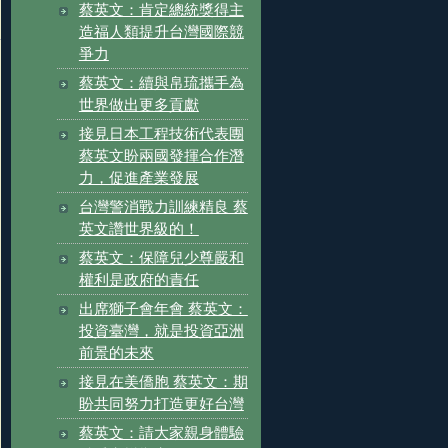
蔡英文：肯定總統獎得主
造福人類提升台灣國際競
爭力
蔡英文：續與帛琉攜手為
世界做出更多貢獻
接見日本工程技術代表團
蔡英文盼兩國發揮合作潛
力，促進產業發展
台灣警消戰力訓練精良 蔡
英文讚世界級的！
蔡英文：保障兒少尊嚴和
權利是政府的責任
出席獅子會年會 蔡英文：
投資臺灣，就是投資亞洲
前景的未來
接見在美僑胞 蔡英文：期
盼共同努力打造更好台灣
蔡英文：請大家親身體驗