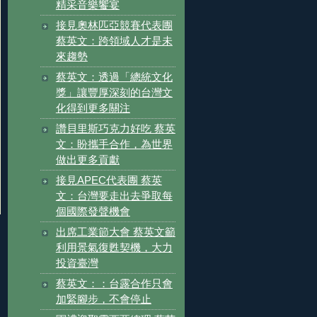
精采音樂饗宴
接見奧林匹亞競賽代表團
蔡英文：跨領域人才是未
來趨勢
蔡英文：透過「總統文化
獎」讓豐厚深刻的台灣文
化得到更多關注
讚貝里斯巧克力好吃 蔡英
文：盼攜手合作，為世界
做出更多貢獻
接見APEC代表團 蔡英
文：台灣要走出去爭取每
個國際發聲機會
出席工業節大會 蔡英文籲
利用景氣復甦契機，大力
投資臺灣
蔡英文：：台露合作只會
加緊腳步，不會停止