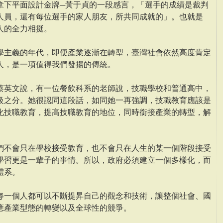
拿下平面設計金牌─黃于貞的一段感言，「選手的成績是裁判
人員，還有每位選手的家人朋友，所共同成就的」。也就是
人的全力相挺。
學主義的年代，即便產業逐漸在轉型，臺灣社會依然高度肯定
人，是一項值得我們發揚的傳統。
蔡英文說，有一位餐飲科系的老師說，技職學校和普通高中，
級之分。她很認同這段話，如同她一再強調，技職教育應該是
化技職教育，提高技職教育的地位，同時銜接產業的轉型，解
們不會只在學校接受教育，也不會只在人生的某一個階段接受
學習更是一輩子的事情。所以，政府必須建立一個多樣化，而
體系。
每一個人都可以不斷提昇自己的觀念和技術，讓整個社會、國
應產業型態的轉變以及全球性的競爭。