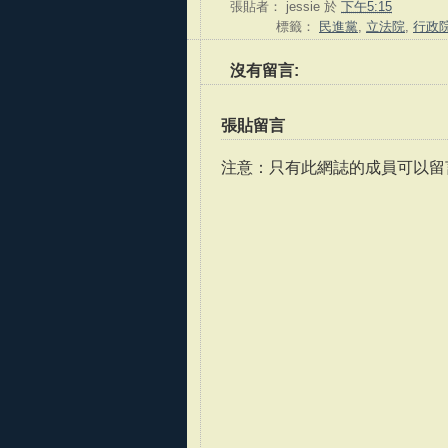
張貼者：
jessie
於
下午5:15
標籤：
民進黨
,
立法院
,
行政
沒有留言:
張貼留言
注意：只有此網誌的成員可以留