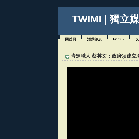
TWIMI | 獨立
回首頁
活動訊息
twimitv
友
肯定職人 蔡英文：政府須建立