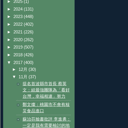
►
2025
(1)
►
2024
(131)
►
2023
(448)
►
2022
(402)
►
2021
(226)
►
2020
(262)
►
2019
(507)
►
2018
(426)
▼
2017
(400)
►
12月
(30)
▼
11月
(37)
提名首波縣市首長 蔡英
文：組最強團隊為「看好
台灣，幸福相連」努力
鄭文燦：桃園市不會有核
災食品進口
蘇治芬臉書批評 李進勇：
一定是我有需要檢討的地