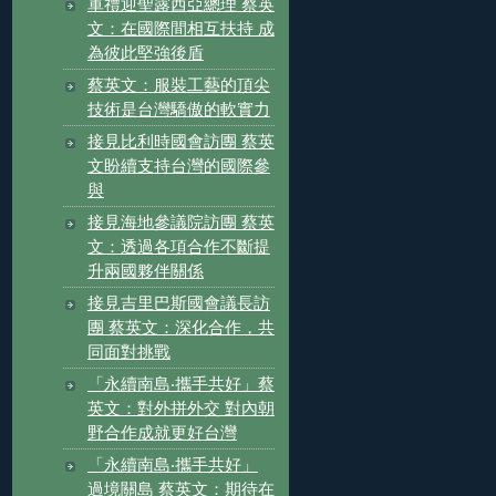
軍禮迎聖露西亞總理 蔡英
文：在國際間相互扶持 成
為彼此堅強後盾
蔡英文：服裝工藝的頂尖
技術是台灣驕傲的軟實力
接見比利時國會訪團 蔡英
文盼續支持台灣的國際參
與
接見海地參議院訪團 蔡英
文：透過各項合作不斷提
升兩國夥伴關係
接見吉里巴斯國會議長訪
團 蔡英文：深化合作，共
同面對挑戰
「永續南島‧攜手共好」蔡
英文：對外拼外交 對內朝
野合作成就更好台灣
「永續南島‧攜手共好」
過境關島 蔡英文：期待在