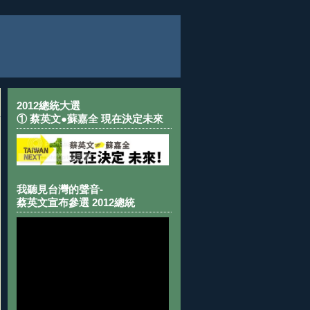
2012總統大選
① 蔡英文●蘇嘉全 現在決定未來
我聽見台灣的聲音-
蔡英文宣布參選 2012總統