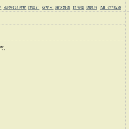
院
,
國際技能競賽
,
陳建仁
,
蔡英文
,
獨立媒體
,
賴清德
,
總統府
,
IMI 採訪報導
言。