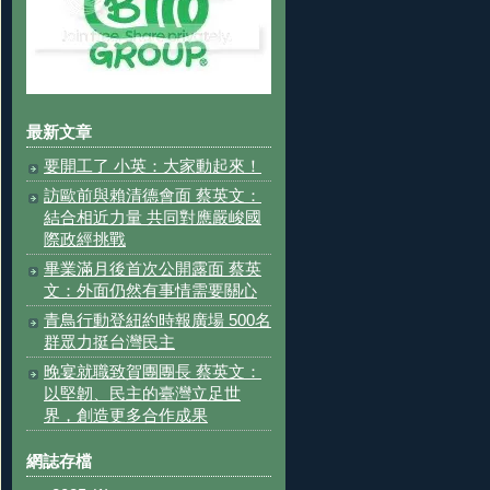
最新文章
要開工了 小英：大家動起來！
訪歐前與賴清德會面 蔡英文：
結合相近力量 共同對應嚴峻國
際政經挑戰
畢業滿月後首次公開露面 蔡英
文：外面仍然有事情需要關心
青鳥行動登紐約時報廣場 500名
群眾力挺台灣民主
晚宴就職致賀團團長 蔡英文：
以堅韌、民主的臺灣立足世
界，創造更多合作成果
網誌存檔