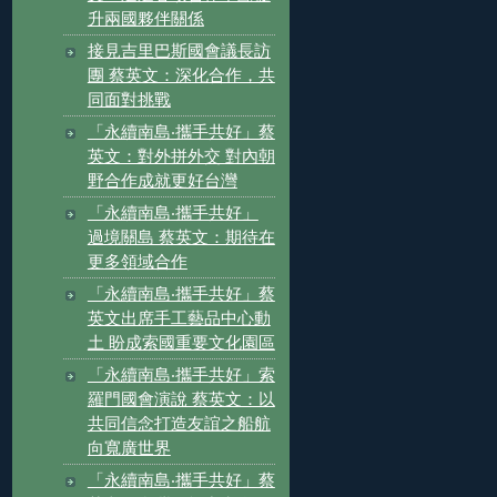
升兩國夥伴關係
接見吉里巴斯國會議長訪
團 蔡英文：深化合作，共
同面對挑戰
「永續南島‧攜手共好」蔡
英文：對外拼外交 對內朝
野合作成就更好台灣
「永續南島‧攜手共好」
過境關島 蔡英文：期待在
更多領域合作
「永續南島‧攜手共好」蔡
英文出席手工藝品中心動
土 盼成索國重要文化園區
「永續南島‧攜手共好」索
羅門國會演說 蔡英文：以
共同信念打造友誼之船航
向寬廣世界
「永續南島‧攜手共好」蔡