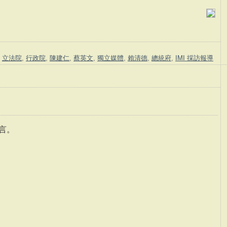
,
立法院
,
行政院
,
陳建仁
,
蔡英文
,
獨立媒體
,
賴清德
,
總統府
,
IMI 採訪報導
言。