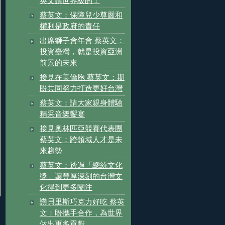
英文讚世界級的！
蔡英文：保障兒少尊嚴和
權利是政府的責任
出席獅子會年會 蔡英文：
投資臺灣，就是投資亞洲
前景的未來
接見在美僑胞 蔡英文：期
盼共同努力打造更好台灣
蔡英文：請大家親身體驗
精采音樂饗宴
接見奧林匹亞競賽代表團
蔡英文：跨領域人才是未
來趨勢
蔡英文：透過「總統文化
獎」讓豐厚深刻的台灣文
化得到更多關注
讚貝里斯巧克力好吃 蔡英
文：盼攜手合作，為世界
做出更多貢獻