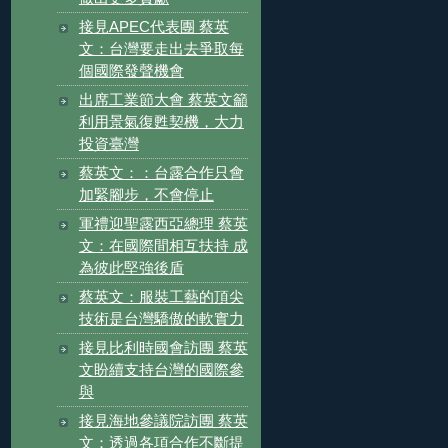
接見APEC代表團 蔡英
文：台灣要走出去爭取每
個國際發聲機會
出席工業節大會 蔡英文籲
利用景氣復甦契機，大力
投資臺灣
蔡英文：：台露合作只會
加緊腳步，不會停止
軍禮迎聖露西亞總理 蔡英
文：在國際間相互扶持 成
為彼此堅強後盾
蔡英文：服裝工藝的頂尖
技術是台灣驕傲的軟實力
接見比利時國會訪團 蔡英
文盼續支持台灣的國際參
與
接見海地參議院訪團 蔡英
文：透過各項合作不斷提