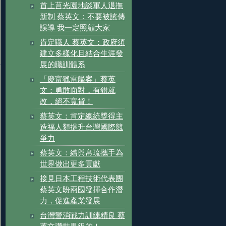
首上莒光園地談軍人退撫
新制 蔡英文：不要被謠傳
誤導 我一定照顧大家
肯定職人 蔡英文：政府須
建立多樣化且結合生涯發
展的職訓體系
「慶富獵雷艦案」蔡英
文：勇敢面對，有錯就
改，絕不寬貸！
蔡英文：肯定總統獎得主
造福人類提升台灣國際競
爭力
蔡英文：續與帛琉攜手為
世界做出更多貢獻
接見日本工程技術代表團
蔡英文盼兩國發揮合作潛
力，促進產業發展
台灣警消戰力訓練精良 蔡