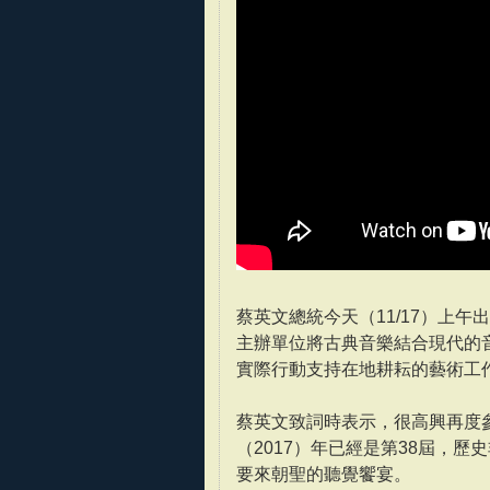
蔡英文總統今天（11/17）上午
主辦單位將古典音樂結合現代的
實際行動支持在地耕耘的藝術工
蔡英文致詞時表示，很高興再度
（2017）年已經是第38屆，
要來朝聖的聽覺饗宴。