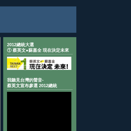
2012總統大選
① 蔡英文●蘇嘉全 現在決定未來
我聽見台灣的聲音-
蔡英文宣布參選 2012總統