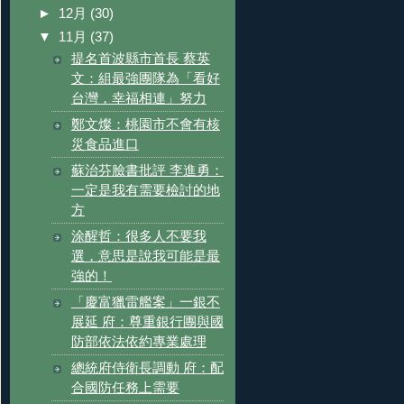
►
12月
(30)
▼
11月
(37)
提名首波縣市首長 蔡英
文：組最強團隊為「看好
台灣，幸福相連」努力
鄭文燦：桃園市不會有核
災食品進口
蘇治芬臉書批評 李進勇：
一定是我有需要檢討的地
方
涂醒哲：很多人不要我
選，意思是說我可能是最
強的！
「慶富獵雷艦案」一銀不
展延 府：尊重銀行團與國
防部依法依約專業處理
總統府侍衛長調動 府：配
合國防任務上需要