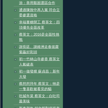
游：善用艱困選區合作
通過陳致中再入黨 符合立
委參選資格
幸福薑糖開工 蔡英文：四
項優先全面改革
蔡英文：2016是全面性挑
戰
謝長廷、謝維洲走春拔蘿
蔔贏好彩頭
初一竹林山寺參香 蔡英文
人氣破表
初一做發粿 蘇貞昌：新年
大發
蔡想想拜年 蔡英文：牠是
一隻喜歡被看見的貓
吃膩年菜 蔡英文：白吐司
最美味