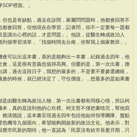
SOP裡面。」
，但也是有缺點，過去在診間，家屬問問題時，他都會回答不
也都會回答，但他現在在學習，記者問，你不一定要每一題都
而是講出心裡的話，才是問題」。他說，從醫生轉成政治人
德列個學習清單，「找個時間去台南，你幫我上個家教班」。
機會可以出這本書，喜的是能夠出一本書，紀錄過去四年，他
社會，這是很有意義也值得高興。但憂的是，第一次出書，擔
白講，過去這段日子，我想的最多的，不是要不要參選總統，
議會的時候，就已經決定了，守住價值」，想最多的是如果書
都是由醫生轉為政治人物，第一次出書都有同樣心情，所以柯
幾本，真的是說到他的心坎裡。柯文哲不僅把書唸完，幫他寫
。賴清德說，這本書呈現過去四年包括他如何領導團隊、盤點
理危機等九個面向，希望能夠開啟新的政治文化。他表示，對
因應市民新的期待，他一直認為「民眾沒有給市長蜜月期，只