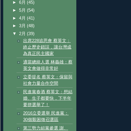
►
6月
(45)
►
5月
(54)
►
4月
(41)
►
3月
(48)
▼
2月
(39)
出席228追思會 蔡英文：
終止歷史錯誤，讓台灣成
為真正民主國家
適當總統人選 林義雄：蔡
英文會做得非常好
立委提名 蔡英文：保留與
社會力量合作空間
民進黨春酒 蔡英文：想結
婚、生子都要快，下半年
要拼選舉了！
2016立委選舉 民進黨：
30個艱困徵召選區
第三勢力組黨參選 謝、