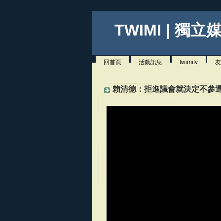
TWIMI | 獨立
回首頁
活動訊息
twimitv
友
賴清德：拒進議會就決定不參