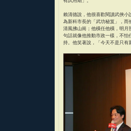
有試用期」。
賴清德說，他很喜歡閱讀武俠小
為新科市長的「武功秘笈」，而
清風拂山崗；他橫任他橫，明月
句話就像他推動市政一樣，不怕
持。他笑著說，「今天不是只有