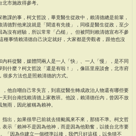
台北市施政得參考。
家教課的事，柯文哲說，畢竟醫生從政中，賴清德總是前輩，
賴清德對他來說就是「聞道有先後」，同樣是醫生從政，至少
因為沒有經驗，所以常常「凸槌」。但被問到賴清德宣布不參
，這種事情賴清德自己決定就好，大家都是旁觀者，跟他也沒
和內科從醫，媒體問兩人是一人「快」、一人「慢」，是不同
學到什麼？柯文哲說「還是有啦！」，像區里座談會，北市府
會，很多方法也是照賴清德的方式。
」，他自嘲自己常失言，到底從醫生轉成政治人物還有哪些要
一天到台南找賴清德上家教班。他說，賴清德任內，曾因不放
風無雨，因此被稱為賴神。
」指出，如果很早已前就去猜颱風來不來，那猜不準。柯文哲
，表示「賴神不是因為他神，而是因為他勤奮，以後台北市要
」。「因為你建立一個標準以後，我們只好這樣，以免猜不