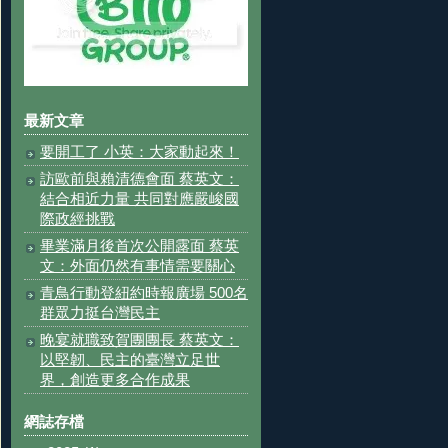
最新文章
要開工了 小英：大家動起來！
訪歐前與賴清德會面 蔡英文：
結合相近力量 共同對應嚴峻國
際政經挑戰
畢業滿月後首次公開露面 蔡英
文：外面仍然有事情需要關心
青鳥行動登紐約時報廣場 500名
群眾力挺台灣民主
晚宴就職致賀團團長 蔡英文：
以堅韌、民主的臺灣立足世
界，創造更多合作成果
網誌存檔