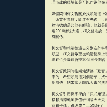
理市政的經驗都是可以作為他在
媒體問到柯文哲關於找賴清德上
「術業有專攻，聞道有先後」，
賴清德總是比他有經驗，他就是
選2016總統大選，柯文哲則說
有關係。
柯文哲和賴清德過去分別在外科
類型，柯文哲希望從賴清德身上
現在也是每週會找10個里長開
柯文哲致詞時推崇賴清德「勤奮
學的，希望賴清德列個清單，找
颱風假，結果當天颱風天真的無
柯文哲引用機率學的「貝式定理
指賴清德颱風夜值班到隔天天亮
宣布停課，都改成早上5點好了