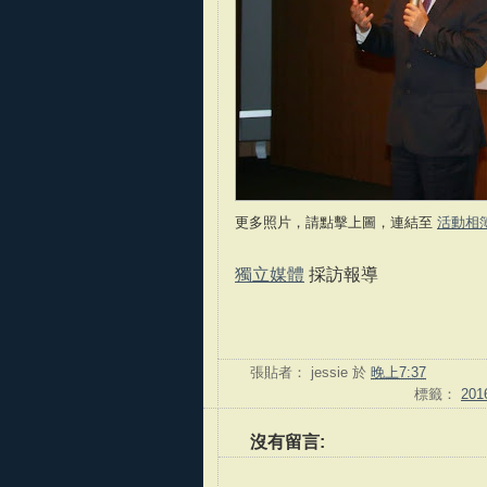
更多照片，請點擊上圖，連結至
活動相
獨立媒體
採訪報導
張貼者：
jessie
於
晚上7:37
標籤：
20
沒有留言: