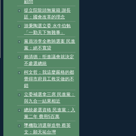
顧問
提立院龍頭無黨籍 謝長
廷：國會改革的理念
游秉陶選立委 水牛伯勉
「一勤天下無難事」
黨員涉李全教賄選案 民進
黨：絕不寬貸
賴清德：拒進議會就決定
不參選總統
柯文哲：我這麼嚴格的都
覺得市府員工救災做的不
錯
立委補選拿三席 民進黨：
與九合一結果相近
總統參選資格 民進黨：入
黨二年 費用5百萬
墜機取消選舉造勢 蔡英
文：願天祐台灣