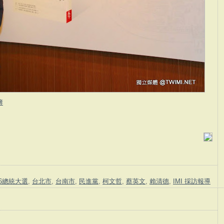
簿
16總統大選
,
台北市
,
台南市
,
民進黨
,
柯文哲
,
蔡英文
,
賴清德
,
IMI 採訪報導