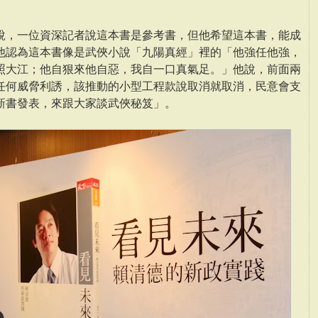
說，一位資深記者說這本書是參考書，但他希望這本書，能成
他認為這本書像是武俠小說「九陽真經」裡的「他強任他強，
照大江；他自狠來他自惡，我自一口真氣足。」他說，前面兩
任何威脅利誘，該推動的小型工程款說取消就取消，民意會支
新書發表，來跟大家談武俠秘笈」。