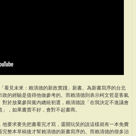
表「看見未來：賴清德的新政實踐」新書。為新書寫序的台北
市政的經驗是值得他做參考的。而賴清德則表示柯文哲是客氣
。對於放棄參與黨內總統初選，賴清德說「在我決定不進議會
值」，如果書賣不好，會對不起書商。
，他要求要先把書看完才寫，還開玩笑的說這樣就有一本免費
看完整本草稿後才幫賴清德的新書寫序的。而賴清德的很多治