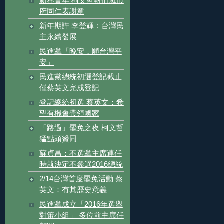
新春賀年 柯文哲對值班市
府同仁表謝意
新年期許 李登輝：台灣民
主永續發展
民進黨「晚安，願台灣平
安」
民進黨總統初選登記截止
僅蔡英文完成登記
登記總統初選 蔡英文：希
望有機會帶領國家
「路過」罷免之夜 柯文哲
猛點頭贊同
蘇貞昌：不選黨主席連任
時就決定不參選2016總統
2/14台灣首度罷免活動 蔡
英文：有其歷史意義
民進黨成立「2016年選舉
對策小組」 多位前主席任