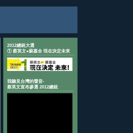
2012總統大選
① 蔡英文●蘇嘉全 現在決定未來
我聽見台灣的聲音-
蔡英文宣布參選 2012總統