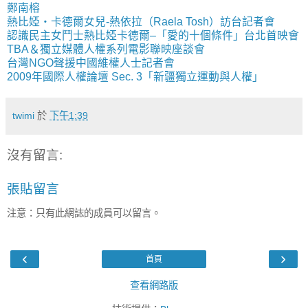
鄭南榕
熱比婭‧卡德爾女兒-熱依拉（Raela Tosh）訪台記者會
認識民主女鬥士熱比婭卡德爾–「愛的十個條件」台北首映會
TBA＆獨立媒體人權系列電影聯映座談會
台灣NGO聲援中國維權人士記者會
2009年國際人權論壇 Sec. 3「新疆獨立運動與人權」
twimi
於
下午1:39
沒有留言:
張貼留言
注意：只有此網誌的成員可以留言。
‹
›
首頁
查看網路版