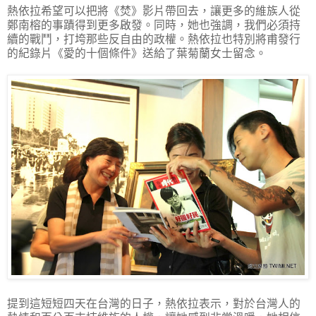
熱依拉希望可以把將《焚》影片帶回去，讓更多的維族人從
鄭南榕的事蹟得到更多啟發。同時，她也強調，我們必須持
續的戰鬥，打垮那些反自由的政權。熱依拉也特別將甫發行
的紀錄片《愛的十個條件》送給了葉菊蘭女士留念。
提到這短短四天在台灣的日子，熱依拉表示，對於台灣人的