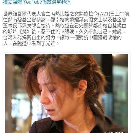
獨立媒體 YouTube播放清單頻道
世界維吾爾代表大會主席熱比婭之女熱依拉今(7/21)日上午前
往鄭南榕基金會參訪，鄭南榕的遺孀葉菊蘭女士以及基金會
董事長邱晃泉親自接待。熱依拉在看完關於鄭南榕自焚緣由
的影片《焚》後，忍不住流下眼淚，久久不能自己。她說，
台灣人為捍衛自由的努力，讓每一個對抗中國獨裁政權的
人，在隧道中看到了光芒。