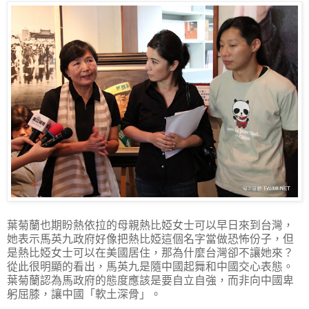
葉菊蘭也期盼熱依拉的母親熱比婭女士可以早日來到台灣，
她表示馬英九政府好像把熱比婭這個名字當做恐怖份子，但
是熱比婭女士可以在美國居住，那為什麼台灣卻不讓她來？
從此很明顯的看出，馬英九是隨中國起舞和中國交心表態。
葉菊蘭認為馬政府的態度應該是要自立自強，而非向中國卑
躬屈膝，讓中國「軟土深骨」。