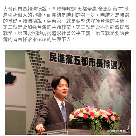
大台南市長賴清德說，李登輝呼籲“五都全贏 棄馬保台”在基
層引起很大的迴響，而團結是勝利的第一步，團結才是勝選
的基礎。賴清德說，保台第一就是要堅決守護台灣的主權，
第二就是要加強台灣的主體教育，第三就是要振興經濟提高
就業，第四要照顧弱勢追求社會公平正義，第五就是要讓台
灣的蕃薯仔永永遠遠的生湠下去。