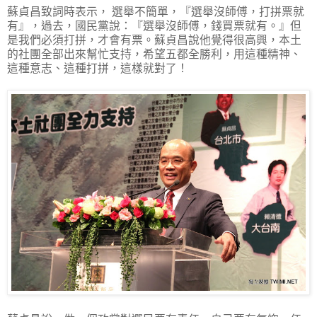
蘇貞昌致詞時表示， 選舉不簡單，『選舉沒師傅，打拼票就
有』，過去，國民黨說：『選舉沒師傅，錢買票就有。』但
是我們必須打拼，才會有票。蘇貞昌說他覺得很高興，本土
的社團全部出來幫忙支持，希望五都全勝利，用這種精神、
這種意志、這種打拼，這樣就對了！