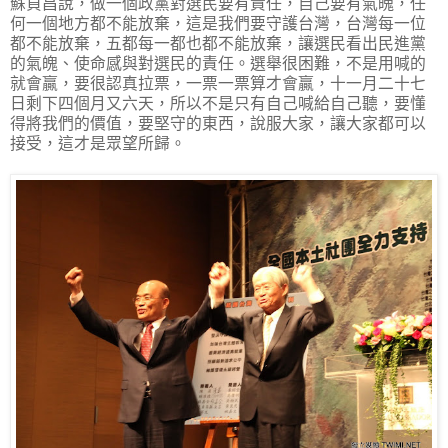
蘇貞昌說，做一個政黨對選民要有責任，自己要有氣魄，任
何一個地方都不能放棄，這是我們要守護台灣，台灣每一位
都不能放棄，五都每一都也都不能放棄，讓選民看出民進黨
的氣魄、使命感與對選民的責任。選舉很困難，不是用喊的
就會贏，要很認真拉票，一票一票算才會贏，十一月二十七
日剩下四個月又六天，所以不是只有自己喊給自己聽，要懂
得將我們的價值，要堅守的東西，說服大家，讓大家都可以
接受，這才是眾望所歸。