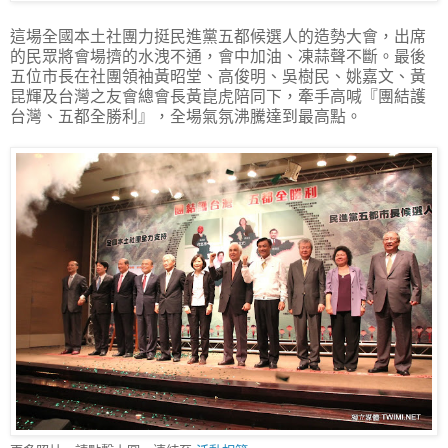
這場全國本土社團力挺民進黨五都候選人的造勢大會，出席
的民眾將會場擠的水洩不通，會中加油、凍蒜聲不斷。最後
五位市長在社團領袖黃昭堂、高俊明、吳樹民、姚嘉文、黃
昆輝及台灣之友會總會長黃崑虎陪同下，牽手高喊『團結護
台灣、五都全勝利』，全場氣氛沸騰達到最高點。