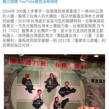
獨立媒體 YouTube播放清單頻道
2004年 200萬人手牽手，從基隆到屏東牽成了一條400公里
的人鏈，展現了台灣人的大團結，成功地維護台灣本土政權
的延續，2010年台灣處於岌岌可危的關鍵時刻，台聯黨與民
進黨又一次充分展現台灣本土團結力量。台灣國家聯盟 在今
日（7/22）邀集本土社團於一堂，宣示全力支持民進黨五都
候選人，並呼籲台灣國民再次『團結護台灣』，只要『五都
全勝利』讓馬政府提早跛腳，則 2012年『重建本土政權』的
目標就指日可待。