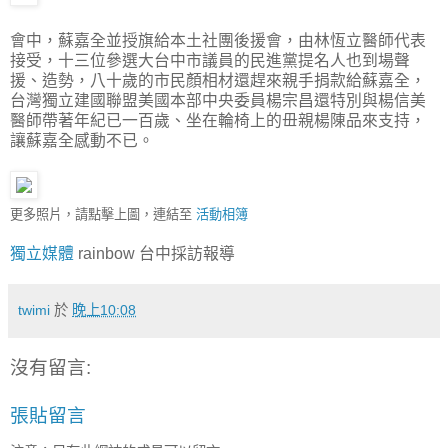
會中，蘇嘉全並授旗給本土社團後援會，由林恆立醫師代表
接受，十三位參選大台中市議員的民進黨提名人也到場聲
援、造勢，八十歲的市民顏相材還趕來親手捐款給蘇嘉全，
台灣獨立建國聯盟美國本部中央委員楊宗昌還特別與楊信美
醫師帶著年紀已一百歲、坐在輪椅上的毌親楊陳品來支持，
讓蘇嘉全感動不已。
更多照片，請點擊上圖，連結至
活動相簿
獨立媒體
rainbow 台中採訪報導
twimi
於
晚上10:08
沒有留言:
張貼留言