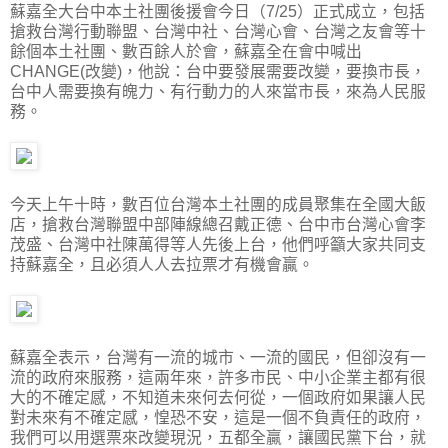
蘇嘉全大台中本土社團後援會今日（7/25）正式成立，包括
搶救台灣行動聯盟、台灣中社、台灣心會、台灣之友會等十
餘個本土社團、數百餘人於會，蘇嘉全在會中喊出
CHANGE(改變)，他說：台中要發展需要改變，要換市長，
台中人需要換有魄力、有行動力的人來當市長，來為人民服
務。
今天上午十時，數百位台灣本土社團的成員聚集在全國大飯
店，搶救台灣聯盟中部陣線總召戴正德、台中市台灣心會李
茂盛、台灣中社陳萬得等人先後上台，他們呼籲大家共同支
持蘇嘉全，且必須人人去拉票才有機會贏。
蘇嘉全表示，台灣有一流的城市、一流的國民，但卻沒有一
流的政府來服務，這兩年來，許多市民、中小企業主都有很
大的不確定感，不知道未來何去何從，一個政府如果讓人民
對未來有不確定感，惶恐不安，這是一個不負責任的政府，
我們可以用選票來改變現況，五都全贏，讓國民黨下台，就