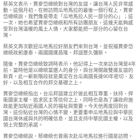
蔡英文表示，賈麥岱總統對台灣的友誼，讓台灣人民非常感
動。這個月初，在她訪問瓜地馬拉的最後一個行程上，賈麥
岱總統說，我們像是帶走「瓜地馬拉人民一部分的心」；這
一次，她也希望賈麥岱總統和所有訪團朋友，這幾天能夠感
受到台灣溫暖的風土人情，大家都能把一部分的心留在台
灣。
蔡英文再次歡迎瓜地馬拉好朋友們來到台灣，並祝福賈麥岱
總統政躬康泰，兩國國運昌隆、邦誼歷久彌新。
隨後，賈麥岱總統致詞時表示，他記得上一次來訪台灣是4年
前，當時他是以總統當選人的身分，與台灣開啟雙邊友誼的
新頁，此一嶄新階段就是奠定在台瓜兩國長達90年密切、友
好，以及相互合作的邦交基礎之上。
賈麥岱總統指出，台瓜邦誼建立於彼此相互尊重、扶持、捍
衛國家主權、追求民主等信仰之上，同時也是為了讓政府施
政能更加貼近兩國人民的福祉與需要。今天他再度回到台
灣，這份貼近台灣的心情不變，更要重申瓜地馬拉與中華民
國台灣休戚與共的明確信息，並且支持中華民國主權，以及
領土完整的承諾。
賈麥岱總統說，蔡總統也曾兩次赴瓜地馬拉進行國是訪問，