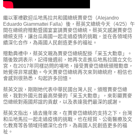
繼以軍禮歡迎瓜地馬拉共和國總統賈麥岱（Alejandro
Eduardo Giammattei Falla）後，蔡英文總統今天（4/25）午
間在總統府贈勳暨國宴宴請賈麥岱總統。蔡英文感謝賈麥岱
總統支持，讓台瓜兩國一起走過疫情的挑戰，並在各領域持
續深化合作，為兩國人民創造更多的福祉。
贈勳典禮中，蔡英文親為賈麥岱總統配掛「采玉大勳章」。
隨後致詞表示，記得幾週前，她再次走進瓜地馬拉國立文化
宮，在2017年同樣訪問的場地，接受賈麥岱總統頒贈勳章，
她覺得非常感動。今天賈麥岱總統再次來到總統府，相信也
會感到很熟悉，勾起許多回憶。
蔡英文說，剛剛她代表中華民國台灣人民，頒贈賈麥岱總
統，我對外國元首最高榮譽的「采玉大勳章」，來彰顯賈麥
岱總統對兩國邦誼的貢獻，以及表達我們最深的感謝。
蔡英文指出，過去幾年來，在賈麥岱總統的支持之下，台灣
和瓜地馬拉一起走過疫情的挑戰，也在經貿、公衛醫療及文
化教育等各領域持續深化合作，為兩國人民創造更多的福
祉。