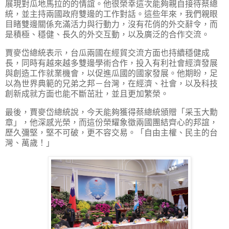
展現對瓜地馬拉的的情誼。他很榮幸這次能夠親自接待蔡總
統，並主持兩國政府雙邊的工作對話。這些年來，我們親眼
目睹雙邊關係充滿活力與行動力，沒有花俏的外交辭令，而
是積極、穩健、長久的外交互動，以及廣泛的合作交流。
賈麥岱總統表示，台瓜兩國在經貿交流方面也持續穩健成
長，同時有越來越多雙邊學術合作，投入有利社會經濟發展
與創造工作就業機會，以促進瓜國的國家發展。他期盼，足
以為世界典範的兄弟之邦－台灣，在經濟、社會，以及科技
創新成就方面也能不斷茁壯，並且更加繁榮。
最後，賈麥岱總統說，今天能夠獲得蔡總統頒贈「采玉大勳
章」，他深感光榮，而這份榮耀象徵兩國團結齊心的邦誼，
歷久彌堅，堅不可破，更不容交易。「自由主權、民主的台
灣、萬歲！」