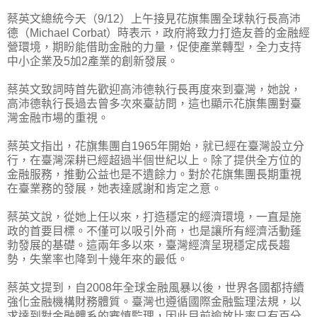
蔡英文總統今天（9/12）上午接見花旗集團全球執行長高沛
德（Michael Corbat）時表示，政府將致力打造友善的金融經
營環境，期盼能借助金融的力量，促使產業轉型，全力支持
中小企業及5加2產業的創新發展。
蔡英文致詞時首先歡迎高沛德執行長再度來到臺灣，她說，
高沛德執行長過去曾多次來臺訪問，這也顯示花旗集團對臺
灣金融市場的重視。
蔡英文指出，花旗集團自1965年開始，就已經在臺灣設立分
行，在臺灣深耕已經超過半個世紀以上。除了提供全方位的
金融服務，推動公益也是不遺餘力。對於花旗集團長期重視
在臺業務的發展，她表達感謝和肯定之意。
蔡英文說，從她上任以來，打造穩定的經濟環境，一直是施
政的首要目標。不僅可以吸引外商，也是讓所有經濟活動蓬
勃發展的基礎。這兩年多以來，臺灣經濟呈現穩定成長趨
勢，失業率也降到十幾年來的最低。
蔡英文提到，自2008年全球金融風暴以後，世界各國都持續
強化金融機構財務體質。臺灣也遵循國際金融監理法規，以
求達到對金融體系的審慎監理，因此目前逾放比率只有百分