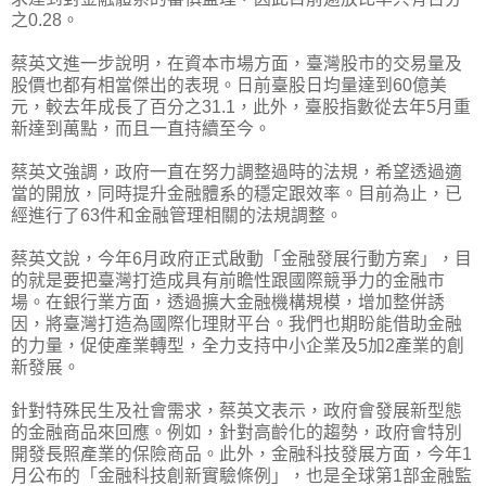
之0.28。
蔡英文進一步說明，在資本市場方面，臺灣股市的交易量及
股價也都有相當傑出的表現。日前臺股日均量達到60億美
元，較去年成長了百分之31.1，此外，臺股指數從去年5月重
新達到萬點，而且一直持續至今。
蔡英文強調，政府一直在努力調整過時的法規，希望透過適
當的開放，同時提升金融體系的穩定跟效率。目前為止，已
經進行了63件和金融管理相關的法規調整。
蔡英文說，今年6月政府正式啟動「金融發展行動方案」，目
的就是要把臺灣打造成具有前瞻性跟國際競爭力的金融市
場。在銀行業方面，透過擴大金融機構規模，增加整併誘
因，將臺灣打造為國際化理財平台。我們也期盼能借助金融
的力量，促使產業轉型，全力支持中小企業及5加2產業的創
新發展。
針對特殊民生及社會需求，蔡英文表示，政府會發展新型態
的金融商品來回應。例如，針對高齡化的趨勢，政府會特別
開發長照產業的保險商品。此外，金融科技發展方面，今年1
月公布的「金融科技創新實驗條例」，也是全球第1部金融監