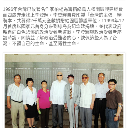
1996年台灣已故著名作家柏楊為籌措綠島人權園區興建經費
而四處奔走找上李登輝，李登輝自費印製「台灣的主張」精
裝本，共募得2千萬元全數捐贈給園區籌設單位，11999年12
月首度以國家元首身分來到綠島為紀念碑揭牌，並代表政府
親自向白色恐怖的政治受難者道歉。李登輝與政治受難者座
談時說，同情並了解政治受難者的心，欽佩這些人為了台
灣，不顧自己的生命，甚至犧牲生命。