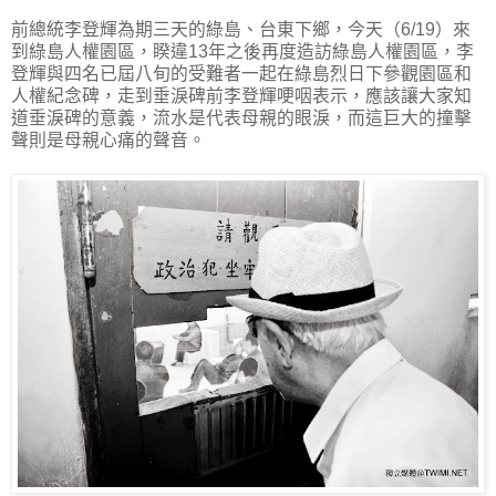
前總統李登輝為期三天的綠島、台東下鄉，今天（6/19）來
到綠島人權園區，睽違13年之後再度造訪綠島人權園區，李
登輝與四名已屆八旬的受難者一起在綠島烈日下參觀園區和
人權紀念碑，走到垂淚碑前李登輝哽咽表示，應該讓大家知
道垂淚碑的意義，流水是代表母親的眼淚，而這巨大的撞擊
聲則是母親心痛的聲音。