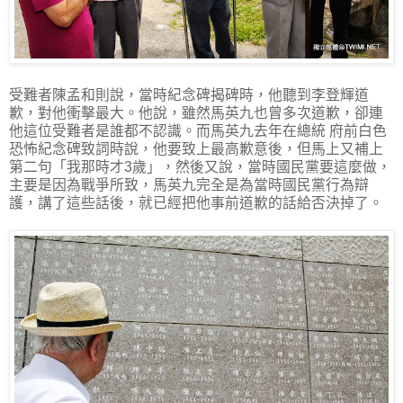
受難者陳孟和則說，當時紀念碑揭碑時，他聽到李登輝道
歉，對他衝擊最大。他說，雖然馬英九也曾多次道歉，卻連
他這位受難者是誰都不認識。而馬英九去年在總統 府前白色
恐怖紀念碑致詞時說，他要致上最高歉意後，但馬上又補上
第二句「我那時才3歲」，然後又說，當時國民黨要這麼做，
主要是因為戰爭所致，馬英九完全是為當時國民黨行為辯
護，講了這些話後，就已經把他事前道歉的話給否決掉了。