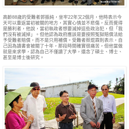
高齡88歲的受難者郭振純，坐牢22年又2個月，他時表示今
天可以重返當初被關的地方，其實心情並不悲傷，反而覺得
是勝利者，他說，當初執政者想要滅掉這些政治犯，但「我
們沒有被滅掉」。但他認為政府應該是要按照冤獄賠償法給
予受難者賠償，而不是只用補償。受難者蔡焜霖則表示，自
己因為讀書會被關了十年，那段時間確實很痛苦，但他當做
就是來求學，認為自己不僅讀了大學，還念了碩士、博士、
甚至是博士後研究。