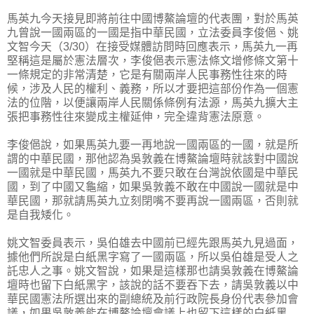
馬英九今天接見即將前往中國博鰲論壇的代表團，對於馬英
九曾說一國兩區的一國是指中華民國，立法委員李俊俋、姚
文智今天（3/30）在接受媒體訪問時回應表示，馬英九一再
堅稱這是屬於憲法層次，李俊俋表示憲法條文增修條文第十
一條規定的非常清楚，它是有關兩岸人民事務性往來的時
候，涉及人民的權利、義務，所以才要把這部份作為一個憲
法的位階，以便讓兩岸人民關係條例有法源，馬英九擴大主
張把事務性往來變成主權延伸，完全違背憲法原意。
李俊俋說，如果馬英九要一再地說一國兩區的一國，就是所
謂的中華民國，那他認為吳敦義在博鰲論壇時就該對中國說
一國就是中華民國，馬英九不要只敢在台灣說依國是中華民
國，到了中國又龜縮，如果吳敦義不敢在中國說一國就是中
華民國，那就請馬英九立刻閉嘴不要再說一國兩區，否則就
是自我矮化。
姚文智委員表示，吳伯雄去中國前已經先跟馬英九見過面，
據他們所說是白紙黑字寫了一國兩區，所以吳伯雄是受人之
託忠人之事。姚文智說，如果是這樣那也請吳敦義在博鰲論
壇時也留下白紙黑字，該說的話不要吞下去，請吳敦義以中
華民國憲法所選出來的副總統及前行政院長身份代表參加會
議，如果吳敦義能在博鰲論壇會議上也留下這樣的白紙黑