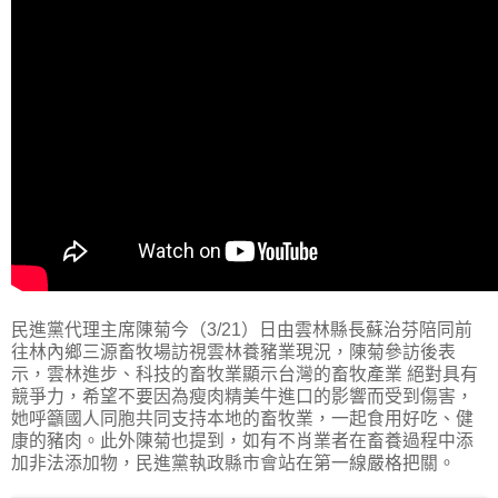
民進黨代理主席陳菊今（3/21）日由雲林縣長蘇治芬陪同前
往林內鄉三源畜牧場訪視雲林養豬業現況，陳菊參訪後表
示，雲林進步、科技的畜牧業顯示台灣的畜牧產業 絕對具有
競爭力，希望不要因為瘦肉精美牛進口的影響而受到傷害，
她呼籲國人同胞共同支持本地的畜牧業，一起食用好吃、健
康的豬肉。此外陳菊也提到，如有不肖業者在畜養過程中添
加非法添加物，民進黨執政縣市會站在第一線嚴格把關。