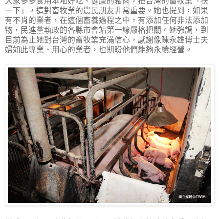
大家多多食用本地好吃、健康的豬肉，把台灣的畜牧業「扶
一下」，這對畜牧業的農民朋友非常重要。她也提到，如果
有不肖的業者，在這個畜養過程之中，有添加任何非法添加
物，民進黨執政的各縣市會站第一線嚴格把關。她強調，到
目前為止她對台灣的畜牧業充滿信心，感謝像陳永雄博士夫
婦如此專業、用心的業者，也期盼他們能夠永續經營。