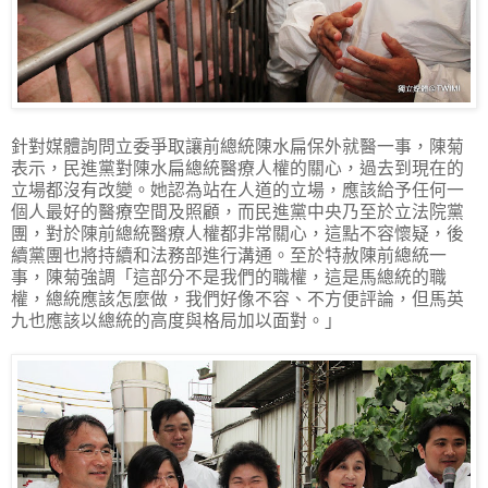
針對媒體詢問立委爭取讓前總統陳水扁保外就醫一事，陳菊
表示，民進黨對陳水扁總統醫療人權的關心，過去到現在的
立場都沒有改變。她認為站在人道的立場，應該給予任何一
個人最好的醫療空間及照顧，而民進黨中央乃至於立法院黨
團，對於陳前總統醫療人權都非常關心，這點不容懷疑，後
續黨團也將持續和法務部進行溝通。至於特赦陳前總統一
事，陳菊強調「這部分不是我們的職權，這是馬總統的職
權，總統應該怎麼做，我們好像不容、不方便評論，但馬英
九也應該以總統的高度與格局加以面對。」