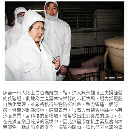
陳菊一行人換上白色隔離衣、鞋，進入陳永雄博士夫婦經營
的養豬場，此地為生產雲林快樂豬的示範牧場，場內採電腦
自動化管理，並嚴格執行生物防衛計畫，致力營造一個舒
適、健康的飼養環境。陳菊表示，很高興看到雲林縣林內有
這麼專業、高科技的畜牧場，豬隻從出生到養成的過程，都
在充滿音樂且乾淨的環境中，因此無需添加抗生素及瘦肉精
等藥物，就能出產最安全、優質的豬肉，這也代表台灣的畜