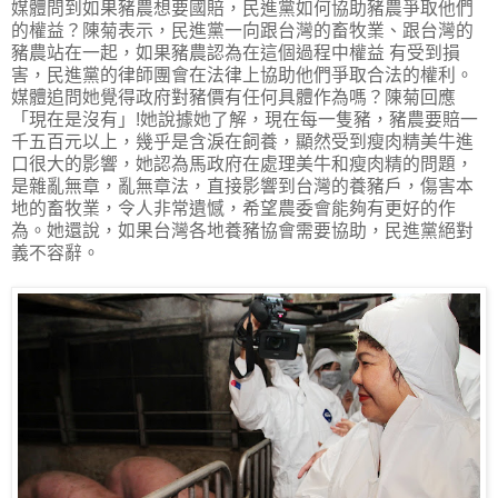
媒體問到如果豬農想要國賠，民進黨如何協助豬農爭取他們
的權益？陳菊表示，民進黨一向跟台灣的畜牧業、跟台灣的
豬農站在一起，如果豬農認為在這個過程中權益 有受到損
害，民進黨的律師團會在法律上協助他們爭取合法的權利。
媒體追問她覺得政府對豬價有任何具體作為嗎？陳菊回應
「現在是沒有」!她說據她了解，現在每一隻豬，豬農要賠一
千五百元以上，幾乎是含淚在飼養，顯然受到瘦肉精美牛進
口很大的影響，她認為馬政府在處理美牛和瘦肉精的問題，
是雜亂無章，亂無章法，直接影響到台灣的養豬戶，傷害本
地的畜牧業，令人非常遺憾，希望農委會能夠有更好的作
為。她還說，如果台灣各地養豬協會需要協助，民進黨絕對
義不容辭。