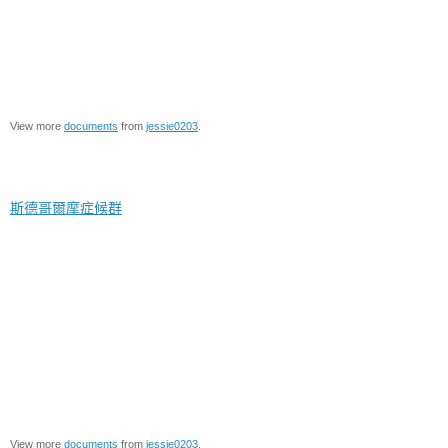
View more
documents
from
jessie0203
.
斯德哥爾摩症候群
View more
documents
from
jessie0203
.