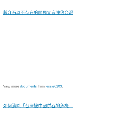
蔣介石以不存在的開羅宣言強佔台灣
View more
documents
from
jessie0203
.
如何消除「台灣被中國併吞的危機」