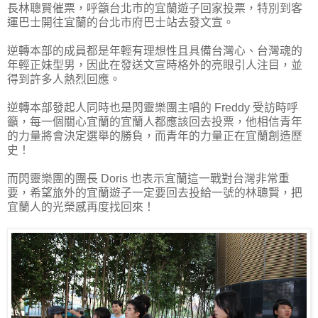
長林聰賢催票，呼籲台北市的宜蘭遊子回家投票，特別到客
運巴士開往宜蘭的台北市府巴士站去發文宣。
逆轉本部的成員都是年輕有理想性且具備台灣心、台灣魂的
年輕正妹型男，因此在發送文宣時格外的亮眼引人注目，並
得到許多人熱烈回應。
逆轉本部發起人同時也是閃靈樂團主唱的 Freddy 受訪時呼
籲，每一個關心宜蘭的宜蘭人都應該回去投票，他相信青年
的力量將會決定選舉的勝負，而青年的力量正在宜蘭創造歷
史！
而閃靈樂團的團長 Doris 也表示宜蘭這一戰對台灣非常重
要，希望旅外的宜蘭遊子一定要回去投給一號的林聰賢，把
宜蘭人的光榮感再度找回來！