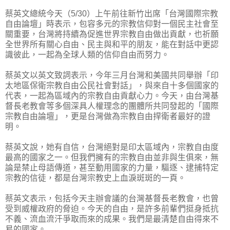
蔡英文總統今天（5/30）上午前往新竹出席「台灣國際宗教
自由論壇」時表示，包容多元的宗教信仰對一個民主社會至
關重要，台灣將持續為促進世界宗教自由做出貢獻，也祈願
全世界所有關心自由、民主與和平的朋友，能在對話中更認
識彼此，一起為全球人類的信仰自由而努力。
蔡英文以英文致詞表示，今年三月台灣和美國共同舉辦「印
太地區保衛宗教自由公民社會對話」，與來自十多個國家的
代表，一起為區域內的宗教自由貢獻心力。今天，由台灣基
督長老教會等多個深具人權理念的團體所共同發起的「國際
宗教自由論壇」，更是台灣做為宗教自由捍衛者最好的證
明。
蔡英文說，她有自信，台灣絕對是印太區域內，宗教自由度
最高的國家之一。但我們擁有的宗教自由並非與生俱來，無
論是禁止母語傳道，甚至動用國家的力量，驅逐、逮捕特定
宗教的信徒，都是台灣宗教史上血淚斑斑的一頁。
蔡英文表示，包括今天主辦會議的台灣基督長老教會，也曾
受到威權政府的脅迫。今天的自由，是許多前輩們挺身抵抗
不義、流血流汗爭取而來的成果。我們是最清楚自由得來不
易的國家。