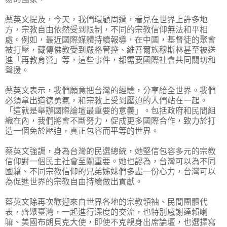
蔡英文提及，今天，我們環顧周遭，看見在世界上許多地
方，宗教自由依然受到限制，不同的宗教信仰無法和平相
處。例如，最近國際媒體持續報導，在中國，基督徒的聚會
被打壓，藏傳佛教受到嚴格管控、維吾爾族穆斯林甚至被送
進「再教育營」等，這些事件，都需要國際社會共同關切和
聲援。
蔡英文表示，我們願意把台灣的經驗，分享給全世界。我們
必須拿出道德勇氣，和宗教上受到壓迫的人們站在一起。
「這就是舉辦國際論壇最重要的意義」。包括政府和民間組
織在內，我們將會不斷努力，促成更多國際合作，致力於打
造一個免於壓迫，真正包容而平等的世界。
蔡英文強調，身為台灣的民選總統，她堅信包容多元的宗教
信仰對一個民主社會至關重要。她也認為，台灣可以為不同
國籍、不同宗教信仰的兄弟姊妹們多盡一份心力，台灣可以
為促進世界的宗教自由持續做出貢獻。
蔡英文除再次歡迎來自世界各地的宗教領袖、民間團體代
表，齊聚臺灣，一起進行深度的交流，也特別感謝達賴喇
嘛、美國布朗貝克大使，即使不克親身出席論壇，也選擇寫