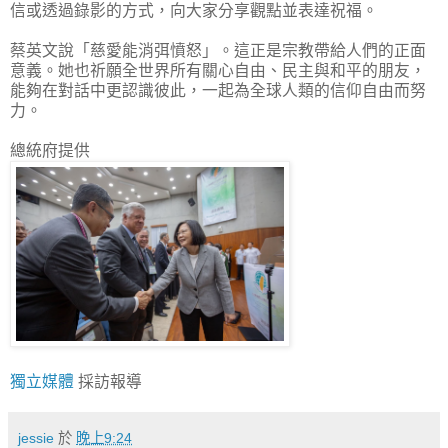
信或透過錄影的方式，向大家分享觀點並表達祝福。
蔡英文說「慈愛能消弭憤怒」。這正是宗教帶給人們的正面
意義。她也祈願全世界所有關心自由、民主與和平的朋友，
能夠在對話中更認識彼此，一起為全球人類的信仰自由而努
力。
總統府提供
獨立媒體
採訪報導
jessie
於
晚上9:24