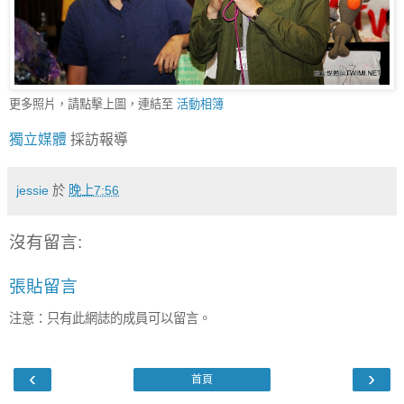
更多照片，請點擊上圖，連結至
活動相簿
獨立媒體
採訪報導
jessie
於
晚上7:56
沒有留言:
張貼留言
注意：只有此網誌的成員可以留言。
‹
›
首頁