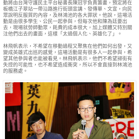
動將由台灣守護民主平台秘書長陳冠宇負責籌畫，預定將在
板橋江子翠站一帶沿路進行街頭宣講、發傳單、文宣，向民
眾說明反服貿的內容，及林鴻池的各大罪狀。他說，這場活
動是由很多學生、公民一起參與，但每次他和陳為廷要出
去，現場就勞師動眾，耗費的成本很大，加上媒體又特別關
注他們出去的畫面，這樣「太過個人化、英雄化了」。
林飛帆表示，不希望在移動過程又聚焦在他們如何出發，又
變成英雄式出巡的感覺，這場活動是有很多人一起參與，希
望其他參與者也能被看見。林飛帆表示，他們不希望掃街有
失控的可能性，也不希望造成衝突，所以不會直接到林鴻池
的服務處。