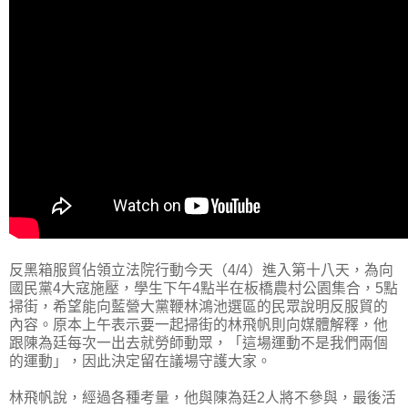
反黑箱服貿佔領立法院行動今天（4/4）進入第十八天，為向
國民黨4大寇施壓，學生下午4點半在板橋農村公園集合，5點
掃街，希望能向藍營大黨鞭林鴻池選區的民眾說明反服貿的
內容。原本上午表示要一起掃街的林飛帆則向媒體解釋，他
跟陳為廷每次一出去就勞師動眾，「這場運動不是我們兩個
的運動」，因此決定留在議場守護大家。
林飛帆說，經過各種考量，他與陳為廷2人將不參與，最後活