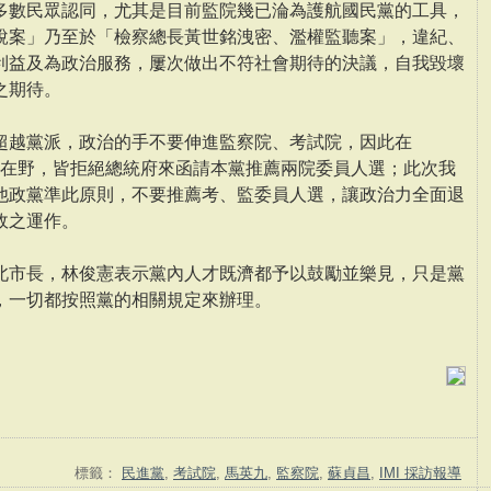
多數民眾認同，尤其是目前監院幾已淪為護航國民黨的工具，
說案」乃至於「檢察總長黃世銘洩密、濫權監聽案」，違紀、
利益及為政治服務，屢次做出不符社會期待的決議，自我毀壞
之期待。
超越黨派，政治的手不要伸進監察院、考試院，因此在
執政或在野，皆拒絕總統府來函請本黨推薦兩院委員人選；此次我
他政黨準此原則，不要推薦考、監委員人選，讓政治力全面退
政之運作。
北市長，林俊憲表示黨內人才既濟都予以鼓勵並樂見，只是黨
，一切都按照黨的相關規定來辦理。
標籤：
民進黨
,
考試院
,
馬英九
,
監察院
,
蘇貞昌
,
IMI 採訪報導