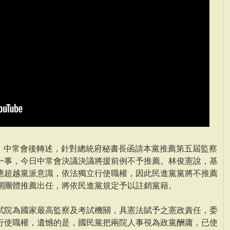
9）中常會後轉述，針對總統府秘書長函請本黨推薦第五屆監察
一事，今日中常會決議決議將援前例不予推薦。林俊憲說，基
應超越黨派意識，依法獨立行使職權，因此民進黨黨將不推薦
關團體推薦出任，將依民進黨規定予以註銷黨籍。
試院為國家最高監察及考試機關，具憲法賦予之憲政責任，委
行使職權，遺憾的是，國民黨把兩院人事視為政黨酬庸，已使