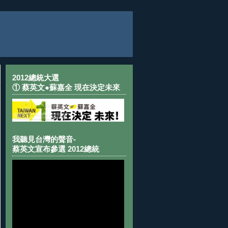
2012總統大選
① 蔡英文●蘇嘉全 現在決定未來
我聽見台灣的聲音-
蔡英文宣布參選 2012總統