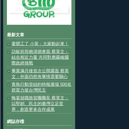
最新文章
要開工了 小英：大家動起來！
訪歐前與賴清德會面 蔡英文：
結合相近力量 共同對應嚴峻國
際政經挑戰
畢業滿月後首次公開露面 蔡英
文：外面仍然有事情需要關心
青鳥行動登紐約時報廣場 500名
群眾力挺台灣民主
晚宴就職致賀團團長 蔡英文：
以堅韌、民主的臺灣立足世
界，創造更多合作成果
網誌存檔