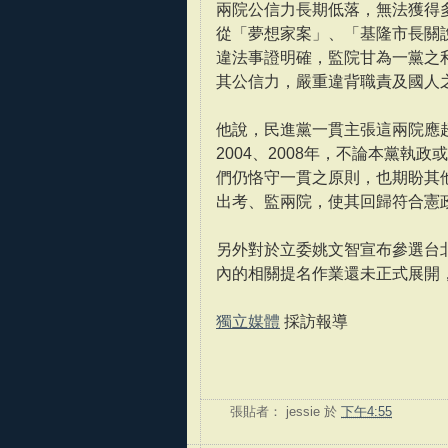
兩院公信力長期低落，無法獲得
從「夢想家案」、「基隆市長關
違法事證明確，監院甘為一黨之
其公信力，嚴重違背職責及國人
他說，民進黨一貫主張這兩院應
2004、2008年，不論本黨
們仍恪守一貫之原則，也期盼其
出考、監兩院，使其回歸符合憲
另外對於立委姚文智宣布參選台
內的相關提名作業還未正式展開
獨立媒體
採訪報導
張貼者：
jessie
於
下午4:55