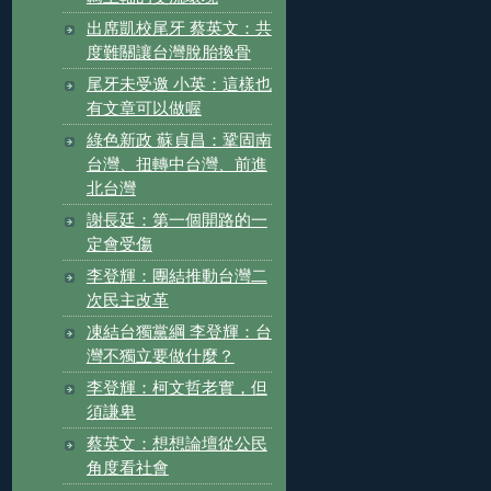
出席凱校尾牙 蔡英文：共
度難關讓台灣脫胎換骨
尾牙未受邀 小英：這樣也
有文章可以做喔
綠色新政 蘇貞昌：鞏固南
台灣、扭轉中台灣、前進
北台灣
謝長廷：第一個開路的一
定會受傷
李登輝：團結推動台灣二
次民主改革
凍結台獨黨綱 李登輝：台
灣不獨立要做什麼？
李登輝：柯文哲老實，但
須謙卑
蔡英文：想想論壇從公民
角度看社會