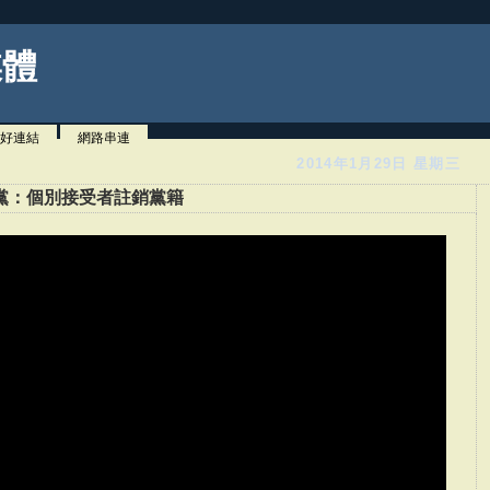
媒體
好連結
網路串連
2014年1月29日 星期三
黨：個別接受者註銷黨籍