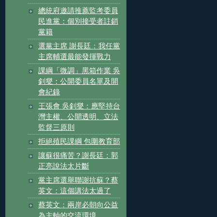
總統府邀請推薦監考委員
民進黨：個別接受者註銷
黨籍
選黨主席 謝長廷：我任黨
主席輔選最能發揮戰力
課綱「微調」黑箱作業 吳
釗燮：公開委員名單及開
會紀錄
王張會 吳釗燮：應堅持台
灣主權、公開透明、立法
監督三原則
拒絕殖民課綱 包圍教育部
讓蘇很痛苦？謝長廷：郭
正亮說法太片斷
黨主席選舉聯謝抗蘇？蔡
英文：這個講法太過了
蔡英文：兩岸必朝向公益
為主軸的交流環境