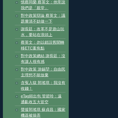
憶蔡同榮 蔡英文：他常說
我們是「親堂」
對中政策辯論 蔡英文：議
題釐清不妨做一下
謝長廷：改革不是遊山玩
水，要站在浪頭上
蔡英文：勿以錯誤舊聞轉
移ETC案焦點
對中政策總結 謝長廷：沒
有讓人很有感
對中政策 游錫堃：自由民
主理想不能放棄
含冤入獄 郭瑤琪：我沒有
收錢！
eTag頻出包 管碧玲：遠
通亂收五大皆空
聲援郭瑤琪 蘇貞昌：國家
機器被操弄