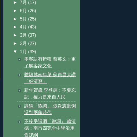
►
7月
(17)
►
6月
(26)
►
5月
(25)
►
4月
(43)
►
3月
(37)
►
2月
(27)
▼
1月
(39)
學客語有斬獲 蔡英文：更
了解客家文化
體驗越南年菜 蘇貞昌大讚
「好清爽」
新年賀歲 李登輝：不要忘
記，權力是來自人民
課綱「微調」 張炎憲批倒
退到兩蔣時代
不接受課綱「微調」 賴清
德：南市四完全中學沿用
舊課綱