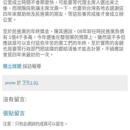
公室成立時間不會那麼快，可能要等代理主席人選出來之
後，而現階段新讓主席沈澱一下，也要到台灣各地去感謝這
四年來幫助她及民進黨的朋友，等這些事完成後才會成立辦
公室。
至於民進黨的年終獎金，陳其邁說，08年卸任時民進黨負債
有 1億4千多萬，今年選後在整個黨的預算上，雖然是不多但
應該是可以支付這些辛苦的黨工們的年終，至於實際的金額
也是要等行政部門把該還的都結清後才能去計算，不過應該
會是四年來最好的一次。
獨立媒體
採訪報導
jessie
於
下午1:01
沒有留言:
張貼留言
注意：只有此網誌的成員可以留言。