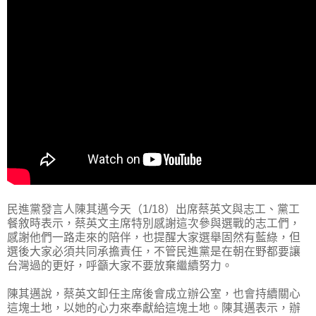
民進黨發言人陳其邁今天（1/18）出席蔡英文與志工、黨工
餐敘時表示，蔡英文主席特別感謝這次參與選戰的志工們，
感謝他們一路走來的陪伴，也提醒大家選舉固然有藍綠，但
選後大家必須共同承擔責任，不管民進黨是在朝在野都要讓
台灣過的更好，呼籲大家不要放棄繼續努力。
陳其邁說，蔡英文卸任主席後會成立辦公室，也會持續關心
這塊土地，以她的心力來奉獻給這塊土地。陳其邁表示，辦