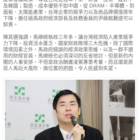
及韓國；製造、成本優勢不如中國，從 DRAM、半導體，到
面板、太陽能產業，台灣企業的競爭力以及商品牌價值逐年
下降，擔任過馬政府經濟部長及政務委員的尹啟銘難道可以
卸責。
陳其邁強調，馬總統執政三年多，讓台灣經濟陷入產業競爭
力下降、投資活水匱乏、國家財政敗壞三大危機，除了國際
環境因素之外，馬政府錯誤的經濟政策思維，以及一群不適
用的財經官員，馬總統也必須深切的反省檢討，但是新的內
閣的人事安排，不但是政治酬庸凌駕專業考量，而且還是原
班人馬玩大風吹、換位置的把戲，令人民感到失望。