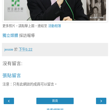
更多照片，請點擊上圖，連結至
活動相簿
獨立媒體
採訪報導
jessie
於
下午5:22
沒有留言:
張貼留言
注意：只有此網誌的成員可以留言。
‹
›
首頁