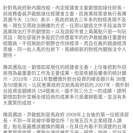
針對馬政府新內閣改組，內定經建會主委劉憶如接任財長，
前政務委員尹啟銘接任經建會主委，民進黨政策會執行長陳
其邁今天（1/30）表示，馬政府過去三年多的財經表現不及
格，現在又用政治酬庸的方式，任用以變造文件手段淪為宇
昌案政治打手的劉憶如，以及說股市會上兩萬點只是一句玩
笑話，現在卻害許多股民仍慘遭套牢的的尹啟銘擔任重要財
經閣員，不但無助於朝野合作拼經濟，而且在舊的錯誤經濟
思維、同一批人馬的包袱下，馬總統新的財經內閣無法令人
期待。
陳其邁指出，劉憶如是現任的經建會主委，上任後把對外招
商視為最重要的工作及主要成果，但是依據投審會的統計顯
示，2010年、2011年整體僑外對台投資的總金額只有 38億
及50億美元，比民進黨政府交給馬政府前的 2007年，僑外對
台投資金額總共 154億美元，還不到三分之一的成績，證明
劉憶如對外宣稱全球招商的成果多只是畫餅膨風，並沒有多
大實質的成效。
陳其邁說，尹啟銘則是馬政府 2008年上台後的第一任經濟部
長，不到一年就被中華徵信所「台灣五百大企業經理人調
查」點名是最應該撤換的閣員，在其任內看不到清楚的台灣
產業發展政策，導致台灣這幾年下來，研發、技術、設計不