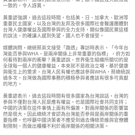
一致的，令人訝異。
黃重諺強調，過去這段時間，包括美、日、加拿大、歐洲等
重要民主國家，以及台灣的友邦及很多國際社會醫護團體對
台灣人健康權益及國際參與的全力支持，類似像國民黨這樣
的說法，的確讓人感到失望，國人也不會接受。
媒體詢問，總統蔡英文接受「路透」專訪時表示，「今年台
灣能否參與WHA，是兩岸關係上非常重要的指標」，府方如
何看待對兩岸的衝擊？黃重諺說，世界衛生組織所關切的是
全球每一個人的健康權益，本來就不是政治立場，基於健康
與衛生上的需求，台灣人民有權也應該參與WHA，蔡總統說
過多次，台灣做為國際事務的積極參與者應該有很多可貢獻
的地方。
黃重諺表示，過去這段時間有很多國家為台灣說話，台灣的
參與不僅對台灣人民是應有權益，也是國際社會共同支持；
中國的決策在這件事情上面有所偏差，對兩岸關係的影響當
然是很大。因此總統才會認為台灣能否參與是兩岸關係的重
要指標，也呼籲中國決策者不應受到過去傳統思維與官僚體
制限制，而做出種種不利於兩岸關係的相關決策。