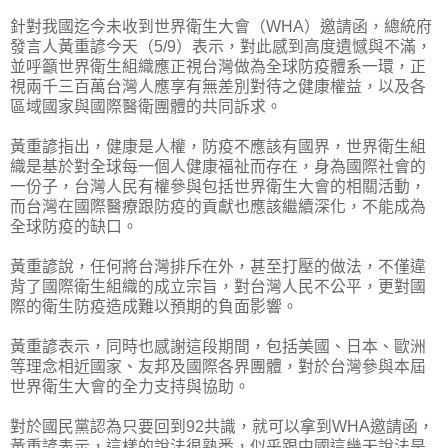
針對我國迄今未收到世界衛生大會（WHA）邀請函，總統府
發言人黃重諺今天（5/9）表示，對此感到高度遺憾與不滿，
並呼籲世界衛生組織應正視台灣做為全球防疫體系一環，正
視兩千三百萬台灣人應享有無差別對待之健康權益，以及各
區域國家與國際醫衛團體的共同訴求。
黃重諺指出，健康是人權，防疫不應該有國界，世界衛生組
織是基於對全球每一個人健康福祉而存在，身為國際社會的
一份子，台灣人民有權參與包括世界衛生大會的相關活動，
而台灣在國際醫療跟防疫的貢獻也應該繼續深化，不能成為
全球防疫的缺口。
黃重諺說，任何將台灣排斥在外，甚至打壓的做法，不僅違
背了國際衛生組織的成立宗旨，對台灣人民不公平，更對國
際的衛生防疫造成難以預期的負面影響。
黃重諺表示，同時也感謝這段期間，包括美國、日本、歐洲
等理念相近國家、友邦及國際各界團體，對於台灣參與本屆
世界衛生大會的全力支持與協助。
對於國民黨認為只要回到92共識，就可以拿到WHA邀請函，
黃重諺表示，這樣的說法很熟悉，似乎跟中國這幾天說法是