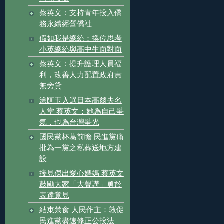
蔡英文：支持青年投入僑
務永續經營僑社
假如我是總統：換位思考
小英總統與高中生面對面
蔡英文：提升護理人員福
利，改善人力配置政府責
無旁貸
涂阿玉入選日本高爾夫名
人堂 蔡英文：她為自己爭
氣，也為台灣爭光
國民黨杯葛前瞻 民進黨痛
批為一黨之私葬送地方建
設
接見傑出愛心媽媽 蔡英文
鼓勵大家「大聲講」勇於
表達意見
結束禁食 人民作主：敦促
民進黨盡速修正公投法