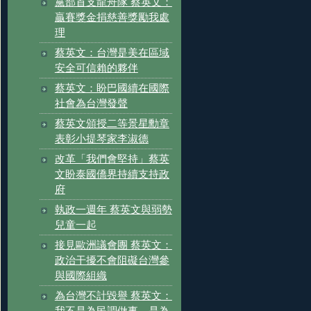
黨部首支龍舟隊 蔡英文：
贏賽獎金捐慈善獎勵我處
理
蔡英文：台灣是美在區域
安全可信賴的夥伴
蔡英文：盼巴國續在國際
社會為台灣發聲
蔡英文頒授二等景星勳章
表彰小提琴家李淑德
改革「我們會堅持」蔡英
文盼泰國僑界持續支持政
府
執政一週年 蔡英文與弱勢
兒童一起
接見歐洲議會團 蔡英文：
政治干擾不會阻礙台灣參
與國際組織
為台灣不計毀譽 蔡英文：
我不是為民調做事，是為