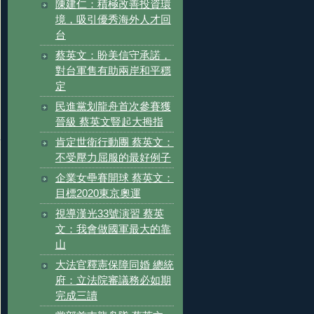
陳建仁：積極改善投資環
境，吸引優秀海外人才回
台
蔡英文：盼美信守承諾，
對台軍售有助兩岸和平穩
定
民進黨划龍舟首次參賽獲
晉級 蔡英文豎起大拇指
肯定世衛行動團 蔡英文：
不受壓力屈服的最好例子
企業女壘賽開球 蔡英文：
目標2020東京奧運
視導漢光33號演習 蔡英
文：我會做國軍最大的靠
山
大法官釋憲保障同婚 總統
府：立法院審議務必如期
完成三讀