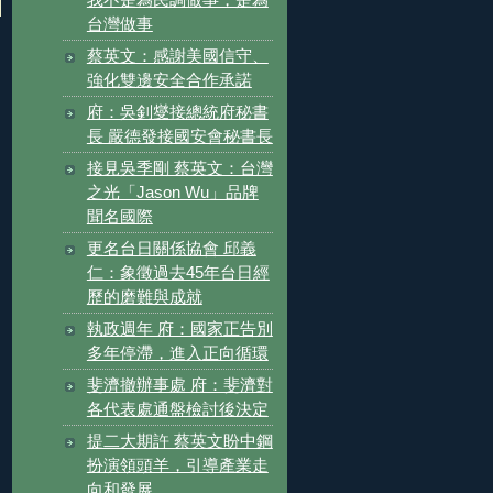
台灣做事
蔡英文：感謝美國信守、
強化雙邊安全合作承諾
府：吳釗燮接總統府秘書
長 嚴德發接國安會秘書長
接見吳季剛 蔡英文：台灣
之光「Jason Wu」品牌
聞名國際
更名台日關係協會 邱義
仁：象徵過去45年台日經
歷的磨難與成就
執政週年 府：國家正告別
多年停滯，進入正向循環
斐濟撤辦事處 府：斐濟對
各代表處通盤檢討後決定
提二大期許 蔡英文盼中鋼
扮演領頭羊，引導產業走
向和發展