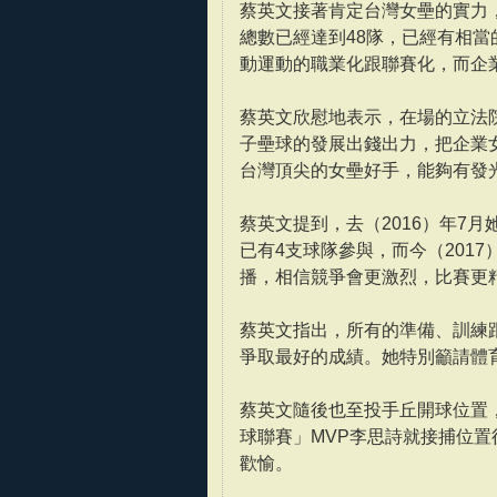
蔡英文接著肯定台灣女壘的實力
總數已經達到48隊，已經有相
動運動的職業化跟聯賽化，而企
蔡英文欣慰地表示，在場的立法
子壘球的發展出錢出力，把企業
台灣頂尖的女壘好手，能夠有發
蔡英文提到，去（2016）年7
已有4支球隊參與，而今（201
播，相信競爭會更激烈，比賽更
蔡英文指出，所有的準備、訓練跟
爭取最好的成績。她特別籲請體
蔡英文隨後也至投手丘開球位置，
球聯賽」MVP李思詩就接捕位置
歡愉。