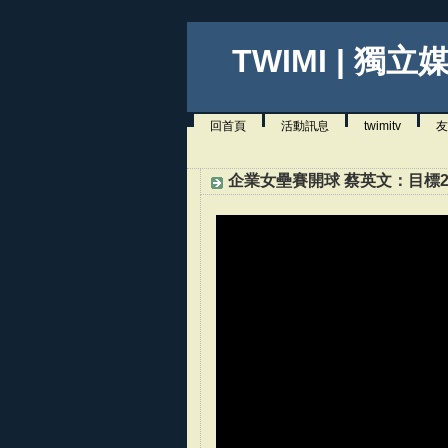
TWIMI | 獨立
回首頁
活動訊息
twimitv
友
企業女壘賽開球 蔡英文：目標2