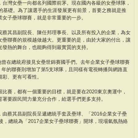
，台灣女壘一向都名列國際前茅。現在國內各級的女壘球隊，
當的基礎。為了讓選手的生涯發展更有前景，首要之務就是推
業女子壘球聯賽，就是非常重要的一步。
院蔡其昌副院長、陳任邦理事長、以及所有投入的企業，為女
女壘聯賽的規模越做越大。更重要的是，由於大家的付出，讓
光發熱的舞台，也能夠得到最實質的支持。
月她曾在總統府接見女壘世錦賽國手們。去年企業女子壘球聯賽
7）年的聯賽則增加了第5支球隊，且同樣有電視轉播與網路直
精彩、更有可看性。
比賽，都有一個重要的目標，就是要在2020東京奧運中，
育署要跟民間力量充分合作，給選手們更多支持。
由蔡其昌副院長呈遞總統手套及壘球、「2016企業女子壘
後，總統為「2017企業女子壘球聯賽」開球，現場氣氛熱絡