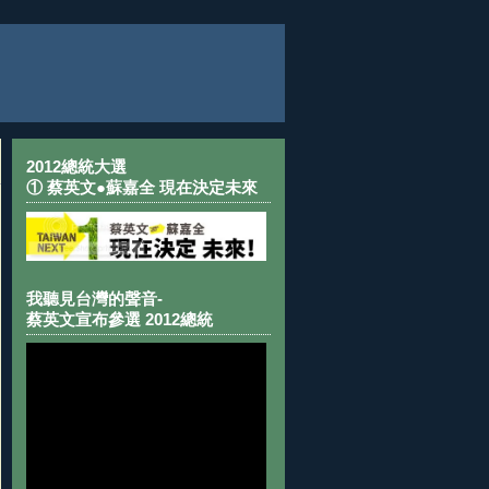
2012總統大選
① 蔡英文●蘇嘉全 現在決定未來
我聽見台灣的聲音-
蔡英文宣布參選 2012總統