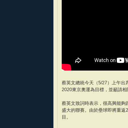
蔡英文總統今天（5/27）上午
2020東京奧運為目標，並籲請
蔡英文致詞時表示，很高興能夠
盛大的聯賽。由於壘球即將重返2
目。