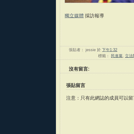
獨立媒體
採訪報導
張貼者：
jessie
於
下午1:32
標籤：
民進黨
,
立法
沒有留言:
張貼留言
注意：只有此網誌的成員可以留