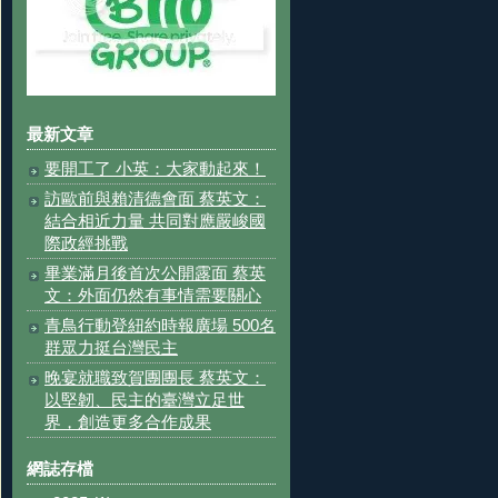
最新文章
要開工了 小英：大家動起來！
訪歐前與賴清德會面 蔡英文：
結合相近力量 共同對應嚴峻國
際政經挑戰
畢業滿月後首次公開露面 蔡英
文：外面仍然有事情需要關心
青鳥行動登紐約時報廣場 500名
群眾力挺台灣民主
晚宴就職致賀團團長 蔡英文：
以堅韌、民主的臺灣立足世
界，創造更多合作成果
網誌存檔