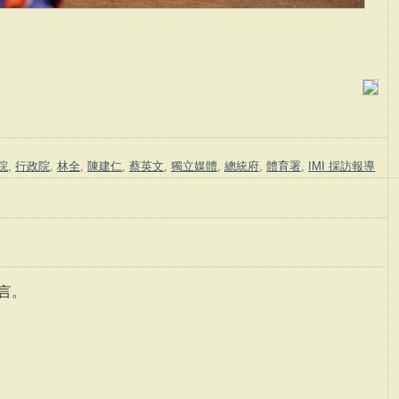
院
,
行政院
,
林全
,
陳建仁
,
蔡英文
,
獨立媒體
,
總統府
,
體育署
,
IMI 採訪報導
言。