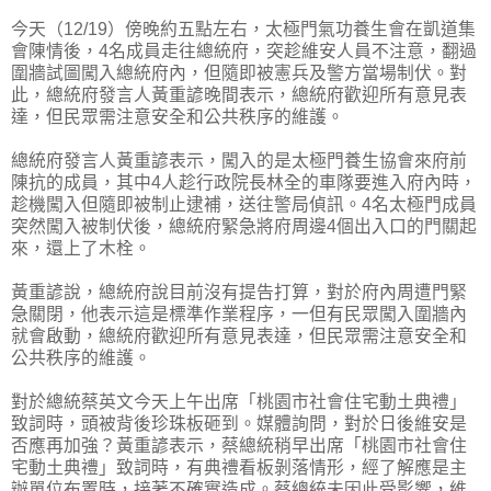
今天（12/19）傍晚約五點左右，太極門氣功養生會在凱道集
會陳情後，4名成員走往總統府，突趁維安人員不注意，翻過
圍牆試圖闖入總統府內，但隨即被憲兵及警方當場制伏。對
此，總統府發言人黃重諺晚間表示，總統府歡迎所有意見表
達，但民眾需注意安全和公共秩序的維護。
總統府發言人黃重諺表示，闖入的是太極門養生協會來府前
陳抗的成員，其中4人趁行政院長林全的車隊要進入府內時，
趁機闖入但隨即被制止逮補，送往警局偵訊。4名太極門成員
突然闖入被制伏後，總統府緊急將府周邊4個出入口的門關起
來，還上了木栓。
黃重諺說，總統府說目前沒有提告打算，對於府內周遭門緊
急關閉，他表示這是標準作業程序，一但有民眾闖入圍牆內
就會啟動，總統府歡迎所有意見表達，但民眾需注意安全和
公共秩序的維護。
對於總統蔡英文今天上午出席「桃園市社會住宅動土典禮」
致詞時，頭被背後珍珠板砸到。媒體詢問，對於日後維安是
否應再加強？黃重諺表示，蔡總統稍早出席「桃園市社會住
宅動土典禮」致詞時，有典禮看板剝落情形，經了解應是主
辦單位布置時，接著不確實造成。蔡總統未因此受影響，維