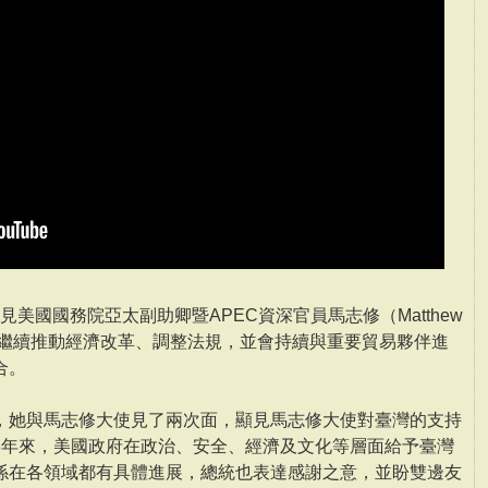
接見美國國務院亞太副助卿暨APEC資深官員馬志修（Matthew
我國將繼續推動經濟改革、調整法規，並會持續與重要貿易夥伴進
合。
，她與馬志修大使見了兩次面，顯見馬志修大使對臺灣的支持
8年來，美國政府在政治、安全、經濟及文化等層面給予臺灣
係在各領域都有具體進展，總統也表達感謝之意，並盼雙邊友