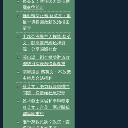
蔡英文：新住民力量推動
國家往前走
推動轉型正義 蔡英文：最
後一塊拼圖啟動政治檔案
清查
出席亞洲民主人權獎 蔡英
文：願將臺灣經驗和資
源，分享國際社會
張忠謀、劉金標雙辭資政
總統府深表惋惜與尊重
南海議題 蔡英文：不放棄
主權及合法權利
蔡英文：努力解決結構性
問題，從源頭杜絕犯罪
維持亞太區域和平與穩定
蔡英文：台美、兩岸關係
都等同重視
砸千萬救民調？政院：壹