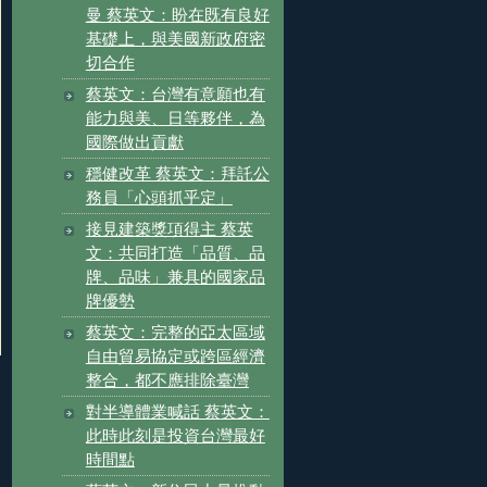
曼 蔡英文：盼在既有良好
基礎上，與美國新政府密
切合作
蔡英文：台灣有意願也有
能力與美、日等夥伴，為
國際做出貢獻
穩健改革 蔡英文：拜託公
務員「心頭抓乎定」
接見建築獎項得主 蔡英
文：共同打造「品質、品
牌、品味」兼具的國家品
牌優勢
蔡英文：完整的亞太區域
自由貿易協定或跨區經濟
整合，都不應排除臺灣
對半導體業喊話 蔡英文：
此時此刻是投資台灣最好
時間點