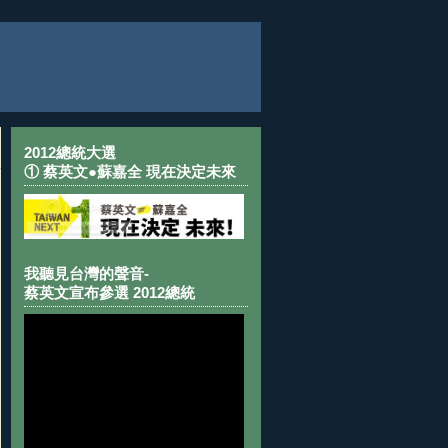
2012總統大選
① 蔡英文●蘇嘉全 現在決定未來
我聽見台灣的聲音-
蔡英文宣布參選 2012總統