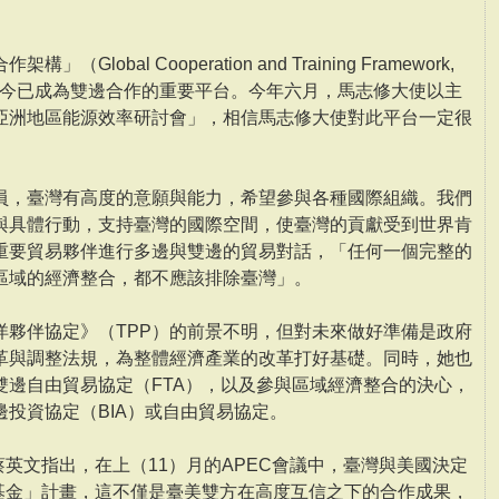
obal Cooperation and Training Framework,
，如今已成為雙邊合作的重要平台。今年六月，馬志修大使以主
亞洲地區能源效率研討會」，相信馬志修大使對此平台一定很
員，臺灣有高度的意願與能力，希望參與各種國際組織。我們
與具體行動，支持臺灣的國際空間，使臺灣的貢獻受到世界肯
重要貿易夥伴進行多邊與雙邊的貿易對話，「任何一個完整的
區域的經濟整合，都不應該排除臺灣」。
洋夥伴協定》（TPP）的前景不明，但對未來做好準備是政府
革與調整法規，為整體經濟產業的改革打好基礎。同時，她也
雙邊自由貿易協定（FTA），以及參與區域經濟整合的決心，
投資協定（BIA）或自由貿易協定。
蔡英文指出，在上（11）月的APEC會議中，臺灣與美國決定
子基金」計畫，這不僅是臺美雙方在高度互信之下的合作成果，