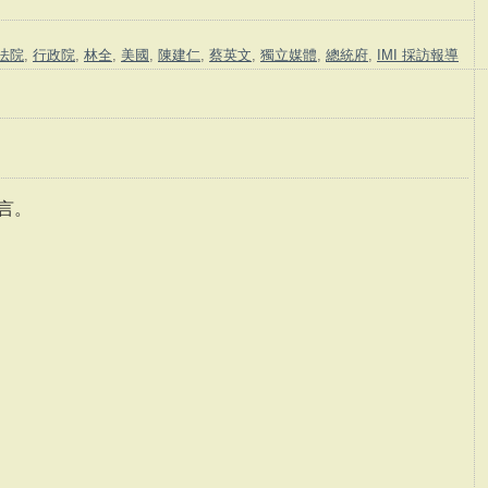
法院
,
行政院
,
林全
,
美國
,
陳建仁
,
蔡英文
,
獨立媒體
,
總統府
,
IMI 採訪報導
言。