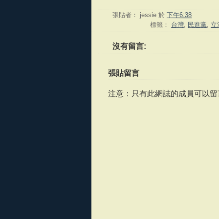
張貼者：
jessie
於
下午6:38
標籤：
台灣
,
民進黨
,
立
沒有留言:
張貼留言
注意：只有此網誌的成員可以留