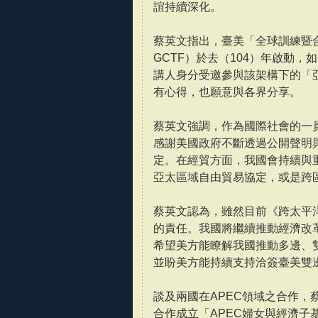
誼持續深化。
蔡英文指出，臺美「全球訓練暨合作架構」（Gl
GCTF）於去（104）年啟動
講人身分受邀參與該架構下的「
有心得，也願意與各界分享。
蔡英文強調，作為國際社會的一
感謝美國政府不斷透過公開聲明
定。在經貿方面，我國會持續與
亞太區域自由貿易協定，或是跨
蔡英文認為，雖然目前《跨太平
的責任。我國將繼續推動經濟改
希望美方能瞭解我國推動多邊、
並盼美方能持續支持洽簽臺美雙邊
談及兩國在APEC領域之合作，
合作成立「APEC婦女與經濟