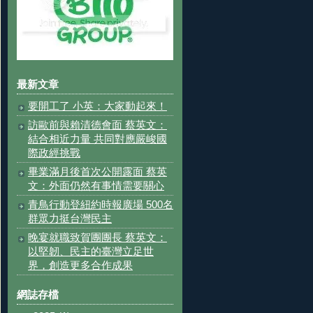
最新文章
要開工了 小英：大家動起來！
訪歐前與賴清德會面 蔡英文：
結合相近力量 共同對應嚴峻國
際政經挑戰
畢業滿月後首次公開露面 蔡英
文：外面仍然有事情需要關心
青鳥行動登紐約時報廣場 500名
群眾力挺台灣民主
晚宴就職致賀團團長 蔡英文：
以堅韌、民主的臺灣立足世
界，創造更多合作成果
網誌存檔