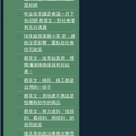
里程碑
年金改革國是會議一月下
旬召開 蔡英文：對社會要
有充分溝通
珍珠板脫落砸小英 府：總
統沒受影響，重點在社會
住宅政策
蔡英文：改革如蓋房，煙
塵瀰漫陣痛後就有好結
果！
蔡英文：移民、移工都是
台灣的一份子
蔡英文：房地產不應該是
投機和炒作的商品
蔡英文：努力達到「找得
到、看得到、用得到」的
長照政策
接見美前政治事務次卿雪