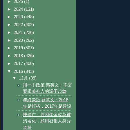
►
2025
(1)
►
2024
(131)
►
2023
(448)
►
2022
(402)
►
2021
(226)
►
2020
(262)
►
2019
(507)
►
2018
(426)
►
2017
(400)
▼
2016
(343)
▼
12月
(38)
談一中政策 蔡英文：不需
要跟著外人的調子起舞
年終談話 蔡英文：2016
年是打樁，2017年是建設
陳建仁：若因年金改革被
污名化，願用召集人身分
道歉