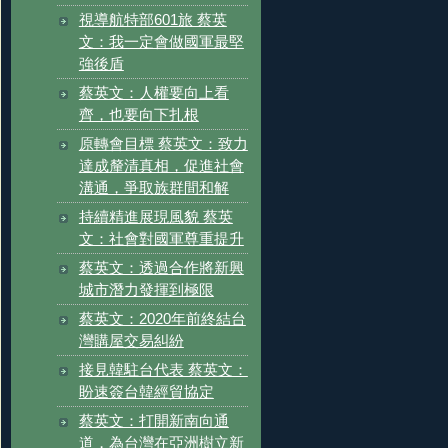
視導航特部601旅 蔡英
文：我一定會做國軍最堅
強後盾
蔡英文：人權要向上看
齊，也要向下扎根
原轉會目標 蔡英文：致力
達成釐清真相，促進社會
溝通，爭取族群間和解
持續精進展現風貌 蔡英
文：社會對國軍尊重提升
蔡英文：透過合作將新興
城市潛力發揮到極限
蔡英文：2020年前終結台
灣購屋交易糾紛
接見韓駐台代表 蔡英文：
盼速簽台韓經貿協定
蔡英文：打開新南向通
道，為台灣在亞洲樹立新