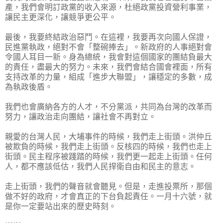
產，我們會明訂政黨的收入來源，杜絕政黨投資營利事業，
讓民主更深化，讓競爭更公平。
最後，我要終結政治惡鬥。在這裡，我要再次向國人保證，
民進黨執政，絕對不會「整碗捧去」。新政府的人事絕對會
令國人耳目一新。身為總統，我會對這個國家的團結負最大
的責任，盡最大的努力。未來，我們會結合國會裡面，所有
支持改革的力量，組成「進步大聯盟」，讓穩定的多數，成
為執政後盾。
我們也會廣納各方的人才，不分黨派，共同為台灣的改革而
努力，讓政治走向團結，讓社會不再對立。
親愛的台灣人民，大埔事件的時候，我們走上街頭。洪仲丘
被欺負的時候，我們走上街頭。反核四的時候，我們也走上
街頭。民主程序被踐踏的時候，我們更一起走上街頭。任何
人，都不應該低估，我們人民捍衛自由和民主的意志。
走上街頭，我們的聲音就會聽見。但是，走進投票所，那個
做不好的政府，才會真正的下台負起責任。一月十六號，就
是你一定要站出來的歷史時刻。