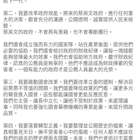
給下一代。
第二，我要改革政府效能。將來的蔡英文政府，進行任何重
大的決策，都會充分的溝通，公開透明，誠實提供人民來檢
驗。
蔡英文的政府，不會再有黑箱，也不會專斷獨行。
我們還會成立強而有力的國家隊，站在產業後面，提供他們
必要的協助。我們還會檢討政府的財政紀律，讓每一塊錢都
能夠發揮最大的效果。我們也會協助地方政府，嚴守財政紀
律，認真的公務員是無辜的，他們不應該成為財政揮霍的受
害者。一個有能力的政府才是公務人員最大的光榮。
第三，我要啟動國會改革。我們要改革立委的選制，解決目
前票票不等值的問題。我們還要降低政黨的門檻，讓更多元
的聲音進入國會，這些都能讓國會更能反應民意。
我們也主張，議長中立化，讓他不受制於政黨，來處理議
事。同時我也要強化國會幕僚機構的專業能量，來提升問政
品質。
第四，我要落實轉型正義。我要整理並公開歷史的檔案，讓
真相重見天日，撫平受害者心中的傷痕，任何人都不應該在
我們的過去的歷史裡面去隱瞞。未來，我們也會追討不當黨