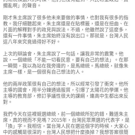
擱亂啊」的聲音。
剛才朱主席說了很多他未來要做的事情，也對我有很多的指
教。我仔細聽起來，朱主席還是在貼標籤，還是在扭曲、在
片面的解釋對手的政見與說法。不過，他雖然說了這麼多，
還有一件事情，朱主席始終沒有說出口。那就是，台灣人民
這八年來究竟過得好不好。
上次的辯論會，朱主席說了一句話，讓我非常的震驚。他
說，一個總統「不能一切看民意，要有自己的想法」。在那
一瞬間，我以為站在我旁邊的，是馬總統。馬總統，就像朱
主席一樣，是一個很有自己想法的人。
他的兩岸政策很有自己的想法，所以經常引發了衝突。他所
主導的國會，用半分鐘通過服貿，引爆了太陽花的學運。他
主導的教育部，修訂爭議性很大的課綱，連高中生都出來反
對。
我們今天在這裡競選總統，前一個總統所犯的錯，難道朱主
席，真的視而不見嗎？2015年，台灣民眾票選的代表字，是
「換」字。我相信，當台灣人民在選這個字的時候，大家心
中的感觸是很深的。台灣人民想把什麼換掉？我想答案很簡