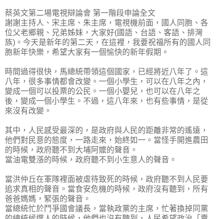
蔡英文第二場電視辯論會 第一階段申論全文
謝謝主持人、宋主席、朱主席，電視機前面，國人同胞、各
位父老鄉親、兄弟姊妹，大家好(國語、台語、客語、排灣
族)。今天是新年的第二天，在這裡，我要祝福所有的國人同
胞新年快樂，希望大家有一個愉快的新年假期。
時間過得很快，馬總統帶領這個國家，已經將近八年了。這
八年，很多事情都會改變。一個小學生，可以在八年之內，
變成一個可以投票的公民。一個小嬰兒，也可以在八年之
後，變成一個小學生。不過，這八年來，也有些事情，是從
來沒有改變。
其中，人民感受最深的，是政府與人民的距離非常的遙遠，
他們對民意的態度，一路走來，始終如一。當怪手開進農田
的時候，政府聽不到大埔阿嬤的聲音。
當油電雙漲的時候，政府聽不到小生意人的聲音。
當洪仲丘在軍隊裡面被虐待致死的時候，政府聽不到人民要
追求真相的聲音。當食安危機的時候，政府沒有聽到，所有
爸爸媽媽，緊張的聲音。
當總統忙於鬥爭國會議長，當執政黨的主席，忙著換掉同黨
的總統候選人的時候，他們也沒有聽到，人民希望政治「賣