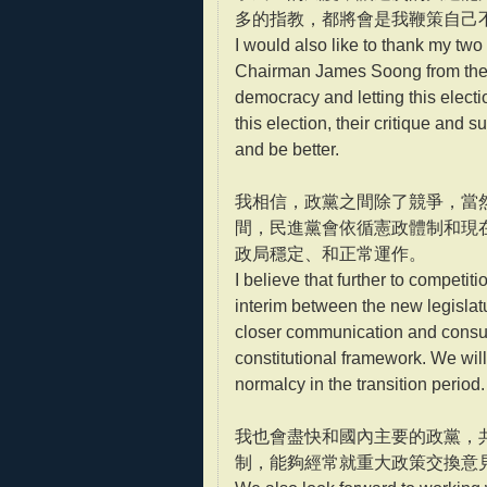
多的指教，都將會是我鞭策自己
I would also like to thank my t
Chairman James Soong from the PF
democracy and letting this elect
this election, their critique and
and be better.
我相信，政黨之間除了競爭，當
間，民進黨會依循憲政體制和現
政局穩定、和正常運作。
I believe that further to competiti
interim between the new legislat
closer communication and consult
constitutional framework. We will
normalcy in the transition period.
我也會盡快和國內主要的政黨，
制，能夠經常就重大政策交換意