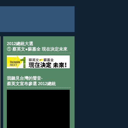
2012總統大選
① 蔡英文●蘇嘉全 現在決定未來
我聽見台灣的聲音-
蔡英文宣布參選 2012總統