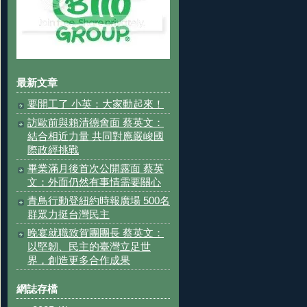
最新文章
要開工了 小英：大家動起來！
訪歐前與賴清德會面 蔡英文：
結合相近力量 共同對應嚴峻國
際政經挑戰
畢業滿月後首次公開露面 蔡英
文：外面仍然有事情需要關心
青鳥行動登紐約時報廣場 500名
群眾力挺台灣民主
晚宴就職致賀團團長 蔡英文：
以堅韌、民主的臺灣立足世
界，創造更多合作成果
網誌存檔