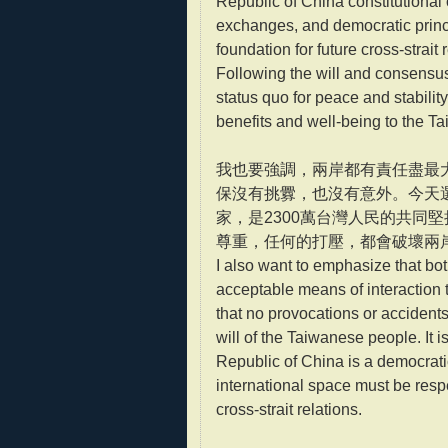
Republic of China constitutional o
exchanges, and democratic princi
foundation for future cross-strait 
Following the will and consensus
status quo for peace and stability
benefits and well-being to the T
我也要強調，兩岸都有責任盡最
保沒有挑釁，也沒有意外。今天
家，是2300萬台灣人民的共同
尊重，任何的打壓，都會破壞兩
I also want to emphasize that both
acceptable means of interaction 
that no provocations or accidents
will of the Taiwanese people. It i
Republic of China is a democratic
international space must be respe
cross-strait relations.