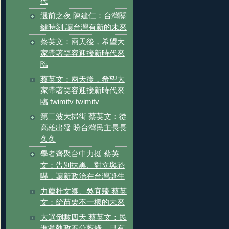
代
選前之夜 陳建仁：台灣關
鍵時刻 讓台灣有新的未來
蔡英文：兩天後，希望大
家帶著笑容迎接新時代來
臨
蔡英文：兩天後，希望大
家帶著笑容迎接新時代來
臨 twimitv twimitv
第二波大掃街 蔡英文：從
高雄出發 盼台灣民主長長
久久
學者齊聚台中力挺 蔡英
文：告別抹黑、對立與恐
嚇，讓新政治在台灣誕生
力薦杜文卿、吳宜臻 蔡英
文：給苗栗不一樣的未來
大選倒數四天 蔡英文：民
進黨執政不分藍綠，只有