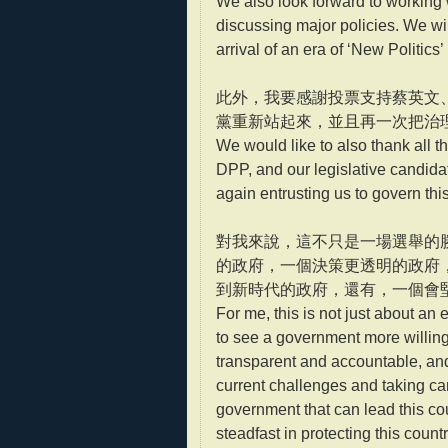
We also look forward to working w
discussing major policies. We wil
arrival of an era of ‘New Politics’
此外，我要感謝投票支持蔡英文
黨重新站起來，並且再一次把治
We would like to also thank all t
DPP, and our legislative candida
again entrusting us to govern this
對我來說，這不只是一場選舉的
的政府，一個決策更透明的政府
到新時代的政府，還有，一個會
For me, this is not just about an 
to see a government more willing 
transparent and accountable, and
current challenges and taking car
government that can lead this co
steadfast in protecting this count