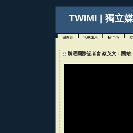
TWIMI | 獨立
回首頁
活動訊息
twimitv
友
勝選國際記者會 蔡英文：團結