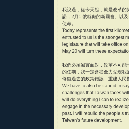
我說過，從今天起，就是改革的
諾，2月1 號就職的新國會、以
使命。
Today represents the first kilomet
entrusted to us is the strongest 
legislature that will take office 
May 20 will turn these expectations
我們必須誠實面對，改革不可能
的任期，我一定會盡全力兌現我
修復過去的政策錯誤，重建人民
We have to also be candid in say
challenges that Taiwan faces will
will do everything I can to reali
engage in the necessary developme
past. I will rebuild the people’s 
Taiwan’s future development.