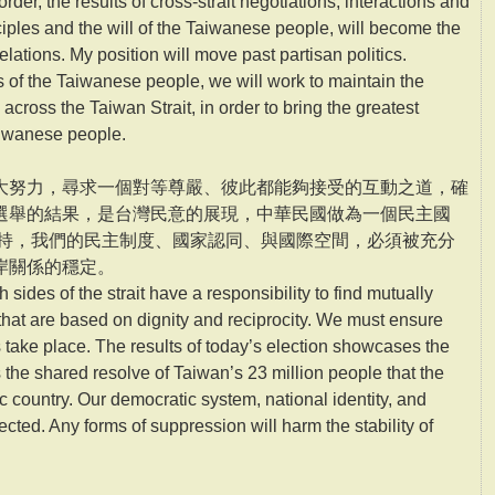
rder, the results of cross-strait negotiations, interactions and
ples and the will of the Taiwanese people, will become the
relations. My position will move past partisan politics.
 of the Taiwanese people, we will work to maintain the
 across the Taiwan Strait, in order to bring the greatest
aiwanese people.
大努力，尋求一個對等尊嚴、彼此都能夠接受的互動之道，確
選舉的結果，是台灣民意的展現，中華民國做為一個民主國
堅持，我們的民主制度、國家認同、與國際空間，必須被充分
岸關係的穩定。
 sides of the strait have a responsibility to find mutually
that are based on dignity and reciprocity. We must ensure
 take place. The results of today’s election showcases the
s the shared resolve of Taiwan’s 23 million people that the
 country. Our democratic system, national identity, and
cted. Any forms of suppression will harm the stability of