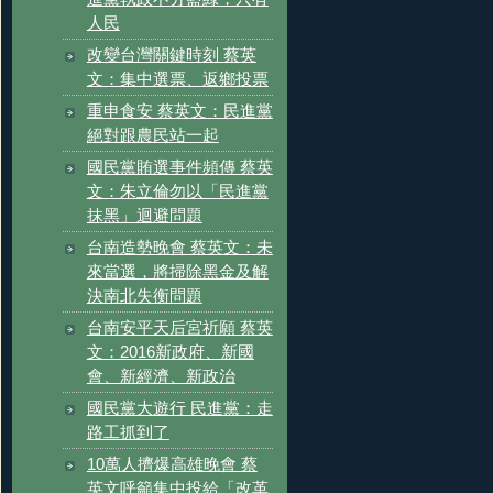
人民
改變台灣關鍵時刻 蔡英
文：集中選票、返鄉投票
重申食安 蔡英文：民進黨
絕對跟農民站一起
國民黨賄選事件頻傳 蔡英
文：朱立倫勿以「民進黨
抹黑」迴避問題
台南造勢晚會 蔡英文：未
來當選，將掃除黑金及解
決南北失衡問題
台南安平天后宮祈願 蔡英
文：2016新政府、新國
會、新經濟、新政治
國民黨大遊行 民進黨：走
路工抓到了
10萬人擠爆高雄晚會 蔡
英文呼籲集中投給「改革