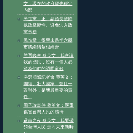
文：現在的政府應先穩定
內部
民進黨：正、副議長應降
低政黨屬性、避免涉入政
黨事務
民進黨：得票未過半六縣
市將繼續紮根經營
勝選晚會 蔡英文：我會讓
我的國民，沒有一個人必
須為他們的認同道歉
勝選國際記者會 蔡英文：
團結、壯大國家，並且一
致對外，是我最重要的責
任。
周子瑜事件 蔡英文：嚴重
傷害台灣人民的感情
選前之夜 蔡英文：我要帶
領台灣人民 走向未來新時