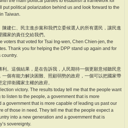
ith the main political parties to establish a framework for
l put political polarization behind us and look forward to the
 in Taiwan.
、陳建仁、民主進步黨和我們立委候選人的所有選民，讓民進
理國家的責任交給我們。
he voters that voted for Tsai Ing-wen, Chen Chien-jen, the
tes. Thank you for helping the DPP stand up again and for
 country.
勝利。這個結果，是在告訴我，人民期待一個更願意傾聽民意
，一個有能力解決困難、照顧弱勢的政府，一個可以把國家帶
堅定捍衛國家主權的政府。
election victory. The results today tell me that the people want
to listen to the people, a government that is more
 a government that is more capable of leading us past our
e of those in need. They tell me that the people expect a
untry into a new generation and a government that is
ry’s sovereignty.