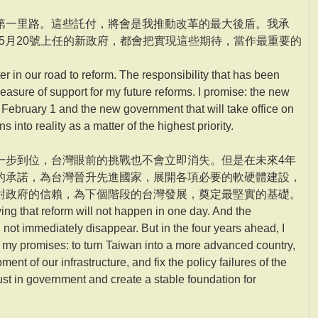
第一里路。這些託付，將會是我推動改革的最大後盾。我承
及5月20號上任的新政府，都會把實現這些期待，當作最重要的
er in our road to reform. The responsibility that has been
measure of support for my future reforms. I promise: the new
on February 1 and the new government that will take office on
 into reality as a matter of the highest priority.
一步到位，台灣眼前的挑戰也不會立即消失。但是在未來4年
的承諾，為台灣晉升先進國家，展開各項必要的軟硬體建設，
對政府的信賴，為下個階段的台灣發展，奠定最堅實的基礎。
ing that reform will not happen in one day. And the
 not immediately disappear. But in the four years ahead, I
ze my promises: to turn Taiwan into a more advanced country,
nt of our infrastructure, and fix the policy failures of the
trust in government and create a stable foundation for