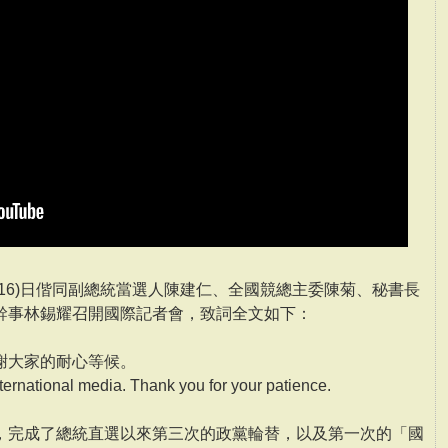
16)日偕同副總統當選人陳建仁、全國競總主委陳菊、秘書長
幹事林錫耀召開國際記者會，致詞全文如下：
謝大家的耐心等候。
ternational media. Thank you for your patience.
，完成了總統直選以來第三次的政黨輪替，以及第一次的「國