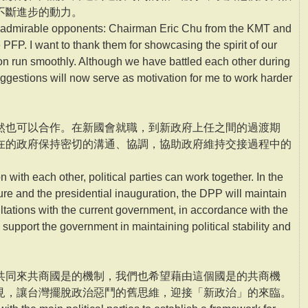
不斷進步的動力。
wo admirable opponents: Chairman Eric Chu from the KMT and
P. I want to thank them for showcasing the spirit of our
ion run smoothly. Although we have battled each other during
 suggestions will now serve as motivation for me to work harder
然也可以合作。在新國會就職，到新政府上任之間的過渡期
在的政府保持密切的溝通、協調，協助政府維持交接過程中的
on with each other, political parties can work together. In the
ure and the presidential inauguration, the DPP will maintain
ations with the current government, in accordance with the
 support the government in maintaining political stability and
共同來共商國是的機制，我們也希望藉由這個國是的共商機
見，讓台灣擺脫政治惡鬥的舊思維，迎接「新政治」的來臨。