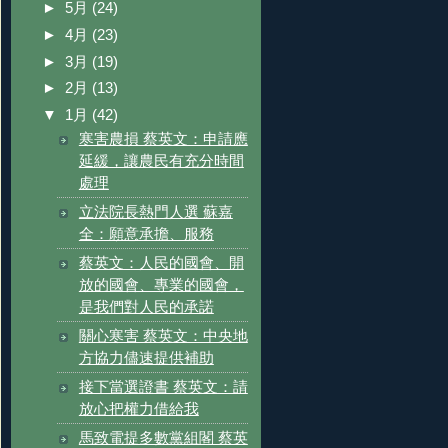
►
5月
(24)
►
4月
(23)
►
3月
(19)
►
2月
(13)
▼
1月
(42)
寒害農損 蔡英文：申請應
延緩，讓農民有充分時間
處理
立法院長熱門人選 蘇嘉
全：願意承擔、服務
蔡英文：人民的國會、開
放的國會、專業的國會，
是我們對人民的承諾
關心寒害 蔡英文：中央地
方協力儘速提供補助
接下當選證書 蔡英文：請
放心把權力借給我
馬致電提多數黨組閣 蔡英