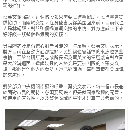
定的運作。
蔡英文並強調，這個階段如果需要民進黨協助，民進黨會提
供協助，而關於交接，在吳秘書長從美國回來前，目前代理
人是林錫耀，對於整個過渡期交接的事情，雙方應該坐下來
好好談一談整個過渡期的交接。
另媒體詢及是否擔心對岸可能的一些反應，蔡英文則表示，
雙方目前在互動方面都還好，民進黨也會謹慎的來處理這些
事情。至於台研所周志懷所長認為蔡英文的當選感言對立面
是大於溝通面，還說裝睡的人終究是要被叫醒的。蔡英文
說，那個是他個人的看法，她已經講過，這些事情都會謹慎
的來處理。
對於部分中央機關南遷的呼聲，蔡英文表示，每一個市長基
於面對市民的期待，必須要反映。但是就國家整體的配置，
和使用的有效性，以及整個區域的平衡才是真正要考慮的。