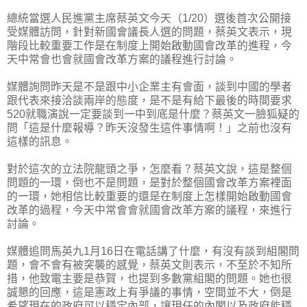
總統當選人民進黨主席蔡英文今天（1/20）選後首次公開接
受媒體訪問，針對新國會議長人選的問題，蔡英文表示，現
階段比較重要工作是在制度上開始啟動國會改革的進程，今
天中常會也會就國會改革方案的議程進行討論。
媒體詢問昨天是不是跟中小企業主有會面，談到中國的學者
跟代表來接洽談兩岸的態度，是不是有給下最後的時間要求
520就職演說一定要談到一中到底是什麼？蔡英文一臉狐疑的
問「這是什麼報導？昨天沒發生這件事情啊！」之前也沒有
這樣的訊息。
對於這次的立法院龍頭之爭，怎麼看？蔡英文說，這是整個
問題的一環，倒也不是問題，是對於整個國會改革方案裡面
的一環，她相信比較重要的還是在制度上怎樣開始啟動國會
改革的過程，今天中常會會就國會改革方案的議程，來進行
討論。
媒體追問馬英九1月16日在電話講了什麼，有沒有談到組閣問
題，會不會有被突襲的感覺，蔡英文則表示，不至於不知所
措，他致電主要是恭賀，也提到多數黨組閣的問題。她也很
誠懇的回應，這是憲政上有爭議的事情，空間並不大，倒是
希望現在的政府可以穩定內部，讓現任的內閣以及政府能穩