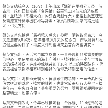
蔡英文總統今天（10/7）上午出席「媽祖在馬祖昇天祭」時
表示，政府已核定新「台馬輪」新臺幣11.4億元的造船經
費，並啟動「馬祖大橋」的綜合規劃作業，更推動航空疏運
及醫療直升機專機駐地等計畫，讓馬祖鄉親回家的路更穩
定，也更方便。
蔡英文首先抵達「馬祖境天后宮」參拜，隨後致詞表示，今
天是農曆9月9號，是媽祖得道升天的紀念日，所以她特別在
這個重要的日子，再度來到馬祖境天后宮向媽祖請安。
蔡英文指出，天后宮自成立以來，一直是馬祖非常重要的信
仰中心，更是馬祖人的海上守護神。這裡還有一座全世界最
高的媽祖神像，這座神像總共花了10年以上的時間建造，代
表馬祖信眾對媽祖有特別虔誠的信仰及特別堅定的信念。
蔡英文說，媽祖悲天憫人、普渡眾生的精神，一直帶給所有
信眾很深的感動，這樣的精神，也非常值得所有人學習。這
幾年來，中央政府做了很多重要的努力，讓馬祖鄉親回家的
路更穩定、也更方便。
蔡英文舉例說明，今年已經核定新「台馬輪」11.4億元的造
船經費，希望造福馬祖、特別是東引的鄉親；大家都很期待