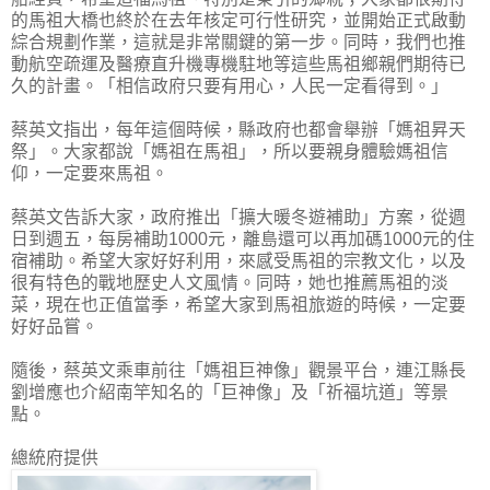
的馬祖大橋也終於在去年核定可行性研究，並開始正式啟動
綜合規劃作業，這就是非常關鍵的第一步。同時，我們也推
動航空疏運及醫療直升機專機駐地等這些馬祖鄉親們期待已
久的計畫。「相信政府只要有用心，人民一定看得到。」
蔡英文指出，每年這個時候，縣政府也都會舉辦「媽祖昇天
祭」。大家都說「媽祖在馬祖」，所以要親身體驗媽祖信
仰，一定要來馬祖。
蔡英文告訴大家，政府推出「擴大暖冬遊補助」方案，從週
日到週五，每房補助1000元，離島還可以再加碼1000元的住
宿補助。希望大家好好利用，來感受馬祖的宗教文化，以及
很有特色的戰地歷史人文風情。同時，她也推薦馬祖的淡
菜，現在也正值當季，希望大家到馬祖旅遊的時候，一定要
好好品嘗。
隨後，蔡英文乘車前往「媽祖巨神像」觀景平台，連江縣長
劉增應也介紹南竿知名的「巨神像」及「祈福坑道」等景
點。
總統府提供