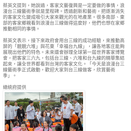
蔡英文提到，她說過，客家文藝復興是一定要做的事情，浪
漫台三線藝術季就是里程碑。透過創新和藝術，把逐漸消失
的客家文化變成吸引大家來觀光的在地產業。很多南部、東
部的客家鄉親看到浪漫台三線做得這麼好，他們也想在家鄉
推動相同的事情。
蔡英文表示，接下來政府會用台三線的成功經驗，來推動高
屏的「靚靚六堆」與花東「幸福台九線」，讓各地客庄能夠
展現出他們的特色。未來還會辦理全球第一屆世界客家博覽
會，把客家三六九，包括台三線、六堆和台九線的精華集結
起來，讓全世界都看到台灣的客家文化。「今天是浪漫台三
線藝術季正式啟動，歡迎大家到台三線做客，欣賞藝術
季」。
總統府提供