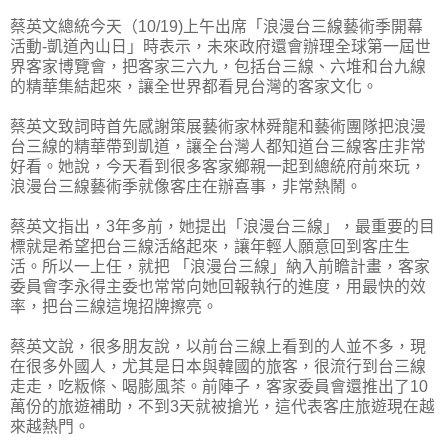
蔡英文總統今天（10/19)上午出席「浪漫台三線藝術季開幕
活動-凱道內山日」時表示，未來政府還會辦理全球第一屆世
界客家博覽會，把客家三六九，包括台三線、六堆和台九線
的精華集結起來，讓全世界都看見台灣的客家文化。
蔡英文致詞時首先感謝策展藝術家林舜龍和藝術團隊把浪漫
台三線的精華帶到凱道，讓全台灣人都知道台三線客庄非常
好看。她說，今天看到很多客家鄉親一起到總統府前來玩，
浪漫台三線藝術季就像客庄在辦喜事，非常熱鬧。
蔡英文指出，3年多前，她提出「浪漫台三線」，最重要的目
標就是希望把台三線活絡起來，讓年輕人願意回到客庄生
活。所以一上任，就把 「浪漫台三線」納入前瞻計畫，客家
委員會李永得主委也常常向她回報執行的進度，用最快的效
率，把台三線這塊招牌擦亮。
蔡英文說，很多朋友說，以前台三線上看到的人並不多，現
在很多外國人，尤其是日本與韓國的旅客，很流行到台三線
走走，吃粄條、喝膨風茶。前陣子，客家委員會還推出了10
萬份的旅遊補助，不到3天就被搶光，這代表客庄旅遊現在越
來越熱門。