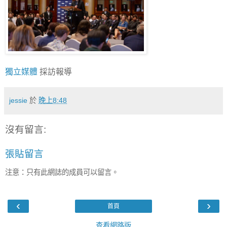
獨立媒體
採訪報導
jessie
於
晚上8:48
沒有留言:
張貼留言
注意：只有此網誌的成員可以留言。
‹
›
首頁
查看網路版