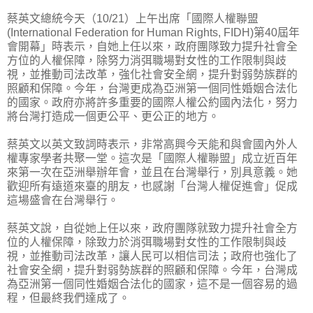
蔡英文總統今天（10/21）上午出席「國際人權聯盟
(International Federation for Human Rights, FIDH)第40屆年
會開幕」時表示，自她上任以來，政府團隊致力提升社會全
方位的人權保障，除努力消弭職場對女性的工作限制與歧
視，並推動司法改革，強化社會安全網，提升對弱勢族群的
照顧和保障。今年，台灣更成為亞洲第一個同性婚姻合法化
的國家。政府亦將許多重要的國際人權公約國內法化，努力
將台灣打造成一個更公平、更公正的地方。
蔡英文以英文致詞時表示，非常高興今天能和與會國內外人
權專家學者共聚一堂。這次是「國際人權聯盟」成立近百年
來第一次在亞洲舉辦年會，並且在台灣舉行，別具意義。她
歡迎所有遠道來臺的朋友，也感謝「台灣人權促進會」促成
這場盛會在台灣舉行。
蔡英文說，自從她上任以來，政府團隊就致力提升社會全方
位的人權保障，除致力於消弭職場對女性的工作限制與歧
視，並推動司法改革，讓人民可以相信司法；政府也強化了
社會安全網，提升對弱勢族群的照顧和保障。今年，台灣成
為亞洲第一個同性婚姻合法化的國家，這不是一個容易的過
程，但最終我們達成了。