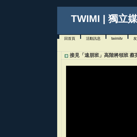
TWIMI | 獨立
回首頁
活動訊息
twimitv
友
接見「遠朋班」高階將領班 蔡