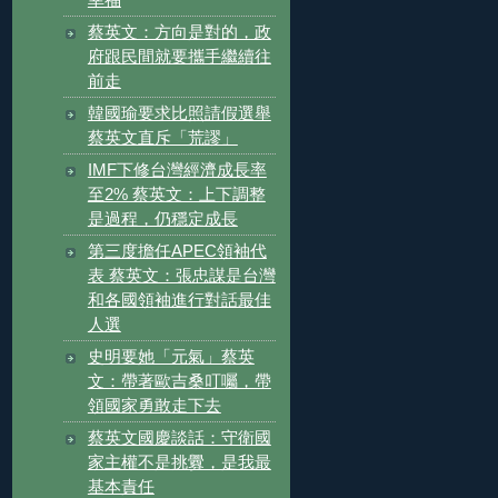
蔡英文：方向是對的，政
府跟民間就要攜手繼續往
前走
韓國瑜要求比照請假選舉
蔡英文直斥「荒謬」
IMF下修台灣經濟成長率
至2% 蔡英文：上下調整
是過程，仍穩定成長
第三度擔任APEC領袖代
表 蔡英文：張忠謀是台灣
和各國領袖進行對話最佳
人選
史明要她「元氣」蔡英
文：帶著歐吉桑叮囑，帶
領國家勇敢走下去
蔡英文國慶談話：守衛國
家主權不是挑釁，是我最
基本責任