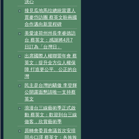
決心
接見瓜地馬拉總統當選人
賈麥岱訪團 蔡英文盼兩國
合作邁向新里程碑
美愛達荷州州長李睿德訪
台 蔡英文：感謝將4月7
日訂為「台灣日」
出席國際人權聯盟年會 蔡
英文：提升全方位人權保
障 打造更公平、公正的台
灣
民主是台灣的驕傲 李登輝
公開露面懇請唯一支持蔡
英文
浪漫台三線藝術季正式啟
動 蔡英文：歡迎到台三線
做客，欣賞藝術季
原轉會委員會議首次安排
同步口譯 蔡英文：各族族