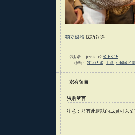
獨立媒體
採訪報導
張貼者：
jessie
於
晚上8:15
標籤：
2020大選
,
中國
,
中國國民
沒有留言:
張貼留言
注意：只有此網誌的成員可以留