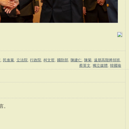
黨
,
民進黨
,
立法院
,
行政院
,
柯文哲
,
國防部
,
陳建仁
,
陳菊
,
遠朋高階將領班
,
蔡英文
,
獨立媒體
,
韓國瑜
言。