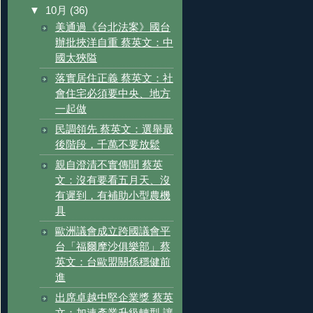
▼
10月
(36)
美通過《台北法案》國台
辦批挾洋自重 蔡英文：中
國太狹隘
落實居住正義 蔡英文：社
會住宅必須要中央、地方
一起做
民調領先 蔡英文：選舉最
後階段，千萬不要放鬆
親自澄清不實傳聞 蔡英
文：沒有要看五月天、沒
有遲到，有補助小型農機
具
歐洲議會成立跨國議會平
台「福爾摩沙俱樂部」蔡
英文：台歐盟關係穩健前
進
出席卓越中堅企業獎 蔡英
文：加速產業升級轉型 讓