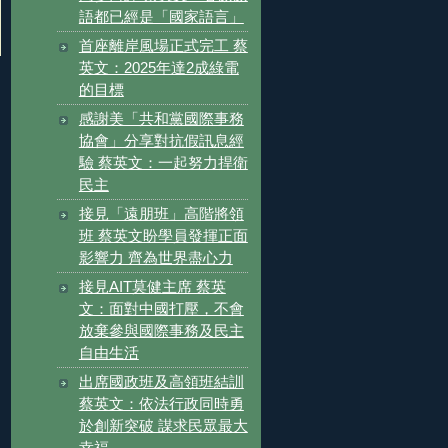
語都已經是「國家語言」
首座離岸風場正式完工 蔡
英文：2025年達2成綠電
的目標
感謝美「共和黨國際事務
協會」分享對抗假訊息經
驗 蔡英文：一起努力捍衛
民主
接見「遠朋班」高階將領
班 蔡英文盼學員發揮正面
影響力 齊為世界盡心力
接見AIT莫健主席 蔡英
文：面對中國打壓，不會
放棄參與國際事務及民主
自由生活
出席國政班及高領班結訓
蔡英文：依法行政同時勇
於創新突破 謀求民眾最大
幸福