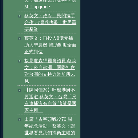
MIT upgrade
蔡英文：政府、民間攜手
合作 台灣成功跟上世界重
要產業
蔡英文：再投入8億元補
助大型農機 補助制度全面
正式到位
接見盧森堡國會議員 蔡英
文：來自歐洲、國際社會
對台灣的支持力道前所未
見
【陳同佳案】呼籲港府不
要迴避 蔡英文：台灣「只
有逮捕沒有自首 這就是國
家主權」
出席「古寧頭戰役70 周
年紀念活動」蔡英文：讓
世界看見我們捍衛主權的