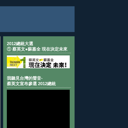
2012總統大選
① 蔡英文●蘇嘉全 現在決定未來
我聽見台灣的聲音-
蔡英文宣布參選 2012總統