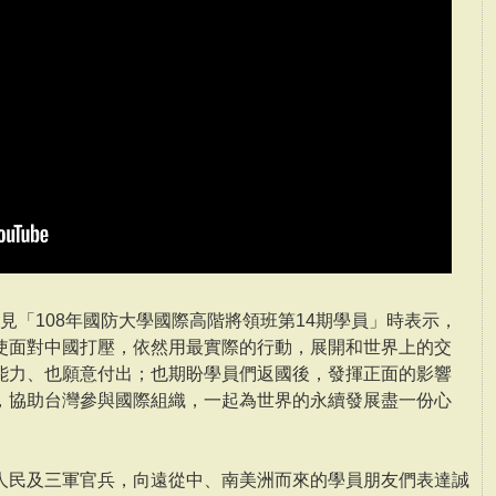
接見「108年國防大學國際高階將領班第14期學員」時表示，
使面對中國打壓，依然用最實際的行動，展開和世界上的交
能力、也願意付出；也期盼學員們返國後，發揮正面的影響
，協助台灣參與國際組織，一起為世界的永續發展盡一份心
人民及三軍官兵，向遠從中、南美洲而來的學員朋友們表達誠