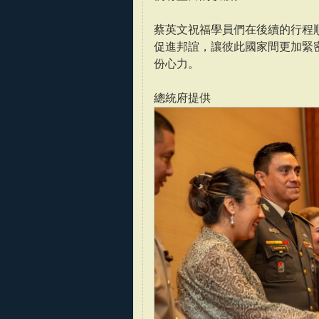
蔡英文祝福學員們在後續的行程
促進邦誼，讓彼此國家間更加緊
份心力。
總統府提供