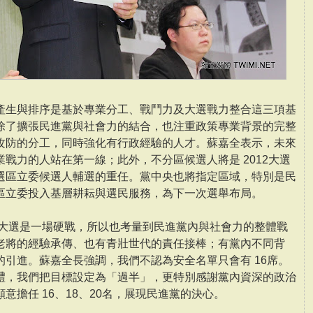
產生與排序是基於專業分工、戰鬥力及大選戰力整合這三項基
除了擴張民進黨與社會力的結合，也注重政策專業背景的完整
攻防的分工，同時強化有行政經驗的人才。蘇嘉全表示，未來
戰力的人站在第一線；此外，不分區候選人將是 2012大選
選區立委候選人輔選的重任。黨中央也將指定區域，特別是民
區立委投入基層耕耘與選民服務，為下一次選舉布局。
2大選是一場硬戰，所以也考量到民進黨內與社會力的整體戰
老將的經驗承傳、也有青壯世代的責任接棒；有黨內不同背
引進。蘇嘉全長強調，我們不認為安全名單只會有 16席。
禮，我們把目標設定為「過半」，更特別感謝黨內資深的政治
意擔任 16、18、20名，展現民進黨的決心。