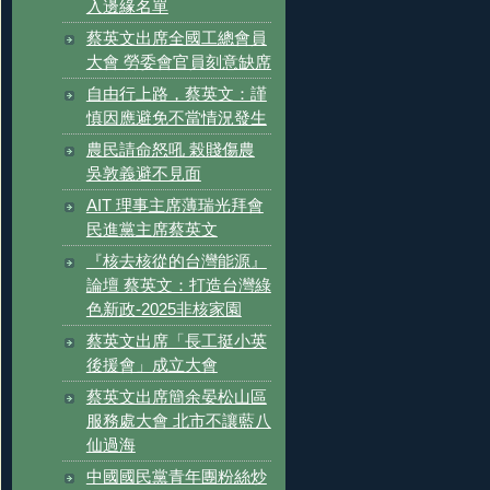
入邊緣名單
蔡英文出席全國工總會員
大會 勞委會官員刻意缺席
自由行上路，蔡英文：謹
慎因應避免不當情況發生
農民請命怒吼 榖賤傷農
吳敦義避不見面
AIT 理事主席薄瑞光拜會
民進黨主席蔡英文
『核去核從的台灣能源』
論壇 蔡英文：打造台灣綠
色新政-2025非核家園
蔡英文出席「長工挺小英
後援會」成立大會
蔡英文出席簡余晏松山區
服務處大會 北市不讓藍八
仙過海
中國國民黨青年團粉絲炒