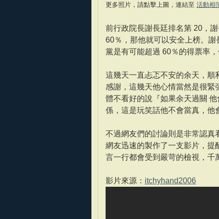
更多照片，請點擊上圖，連結至
活動相
前行政院長謝長廷排名第 20，
60％，那他就可以安全上榜。
黨是有可能超過 60％的得票率
這幾天一直忐忑不安的余天，順利
感謝，這幾天他心情當然是很緊
體不看好的說『如果余天過關 
係，這是玩笑話他不會當真，他
不過網友們的討論則是非常認真
網友迅速的製作了一支影片，提
言一行都會受到嚴苛的檢視，千
影片來源：
itchyhand2006