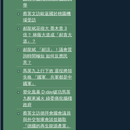
學
蔡英文訪歐返國於桃園機
場受訪
郝龍斌花很大 喬木貴 3
倍？ 林蔭大道成『郝貪大
道』？
郝龍斌 『郝涼』！議會質
詢時間極短 如何反應民
意？
馬英九上行下效 退役將領
失格 『國軍、共軍都是中
國軍』
塑化風暴 D-day破功馬英
九醒來滅火 綠委痛批腦殘
政府
蔡英文訪德拜會國會議員
與外交智庫會談並聽取
『德國的再生能源產業』