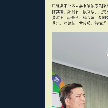
民進黨不分區立委名單依序為陳
陳其邁、鄭麗君、段宜康、尤美
黃淑英、謝長廷、楊芳婉、蔡同
秀惠、賴萬枝、尹伶瑛、戴振耀