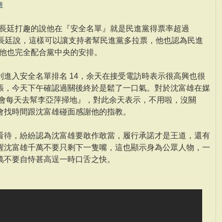
簿
謝長廷打趣的說他在『安全名單』就是民進黨得票率超過
謝長廷說，這樣可以讓支持者幫民進黨多拉票，他也認為民進
，他也完全配合黨中央的安排。
進入安全名單排名 14，余天在接受電訪時表示很高興也很
張，今天下午確認過關後終於是鬆了一口氣。對於沈富雄在媒
他會每天去幫李亞萍掃地』，對此余天表示，不用啦，沒關
會找時間跟沈富雄碰面感謝他的指教。
看待，紛紛認為沈富雄要敢作敢當，履行承諾才是王道，還有
醒沈富雄千萬不要只剩下一隻嘴，這也顯示身為公眾人物，一
萬不要自恃甚高逞一時口舌之快。