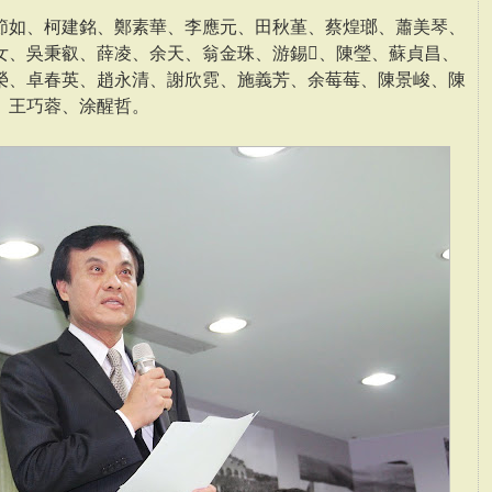
節如、柯建銘、鄭素華、李應元、田秋堇、蔡煌瑯、蕭美琴、
女、吳秉叡、薛凌、余天、翁金珠、游錫、陳瑩、蘇貞昌、
榮、卓春英、趙永清、謝欣霓、施義芳、余莓莓、陳景峻、陳
、王巧蓉、涂醒哲。