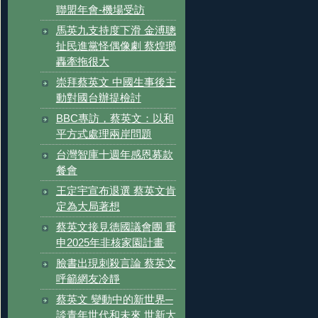
聯盟年會-機場受訪
馬英九支持度下滑 金溥聰
扯民進黨怪偶像劇 蔡煌瑯
轟牽拖很大
崇拜蔡英文 中國生事後主
動對國台辦提檢討
BBC專訪，蔡英文：以和
平方式處理兩岸問題
台灣智庫十週年感恩募款
餐會
王定宇宣布退選 蔡英文肯
定為大局著想
蔡英文接見德國議會團 重
申2025年非核家園計畫
臉書出現刺殺言論 蔡英文
呼籲網友冷靜
蔡英文 變動中的新世界─
談青年世代和未來 世新大