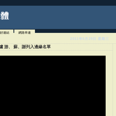
媒體
好連結
網路串連
2011年6月29日 星期三
出爐 游、 蘇、謝列入邊緣名單