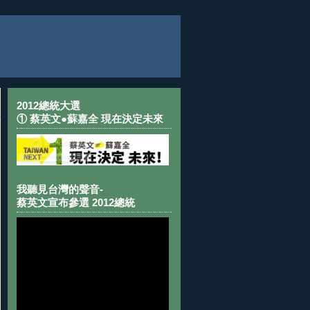
2012總統大選
① 蔡英文●蘇嘉全 現在決定未來
我聽見台灣的聲音-
蔡英文宣布參選 2012總統