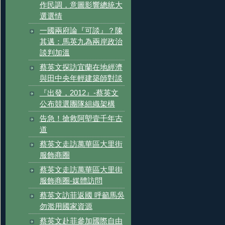
作民調，意圖影響總統大
選選情
一國兩府論『可談』？陳
其邁：馬英九為兩岸政治
談判加溫
蔡英文探訪宜蘭在地經濟
與田中央年輕建築師對談
『出發，2012』-蔡英文
公布競選團隊組織架構
告急！搶救阿塱壹千年古
道
蔡英文走訪萬華區大里街
服飾商圈
蔡英文走訪萬華區大里街
服飾商圈-媒體訪問
蔡英文訪菲返國 呼籲馬吳
勿濫用國家資源
蔡英文赴菲參加國際自由