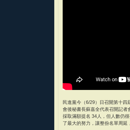
民進黨今（6/29）日召開第十
會後秘書長蘇嘉全代表召開記者
採取滿額提名 34人，但人數仍
了最大的努力，讓整份名單周延