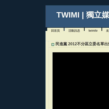
TWIMI | 獨立
回首頁
活動訊息
twimitv
友
民進黨 2012不分區立委名單