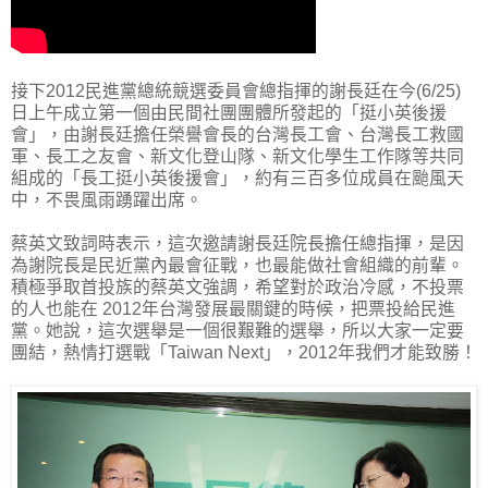
接下2012民進黨總統競選委員會總指揮的謝長廷在今(6/25)
日上午成立第一個由民間社團團體所發起的「挺小英後援
會」，由謝長廷擔任榮譽會長的台灣長工會、台灣長工救國
軍、長工之友會、新文化登山隊、新文化學生工作隊等共同
組成的「長工挺小英後援會」，約有三百多位成員在颱風天
中，不畏風雨踴躍出席。
蔡英文致詞時表示，這次邀請謝長廷院長擔任總指揮，是因
為謝院長是民近黨內最會征戰，也最能做社會組織的前輩。
積極爭取首投族的蔡英文強調，希望對於政治冷感，不投票
的人也能在 2012年台灣發展最關鍵的時候，把票投給民進
黨。她說，這次選舉是一個很艱難的選舉，所以大家一定要
團結，熱情打選戰「Taiwan Next」，2012年我們才能致勝！