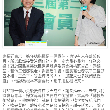
謝長廷表示，擔任總指揮是一個責任，也沒有人在計較位
置，所以欣然接受這個任務，也一定會盡心盡力，任務必
達！對於國民黨笑說民進黨競選委員會架構蘇貞昌、游錫
堃、和他三個都很老，謝長廷則說，國民黨也發表了三巨頭
曾永權、王金平、等金溥聰等人，「加起來也多我們沒幾
歲」。他認為根本不需要比，也不用互相取笑。
對於第一個小英後援會在今天成立，謝長廷表示，未來我們
還會有青年、婦女等等社團要成立後援會，尤其是「轉投族
後援會」。他解釋說，就是上次投錯的，這次要投給我們
的，這是覺醒！轉投小英才是最清楚的。謝長廷表示，除了