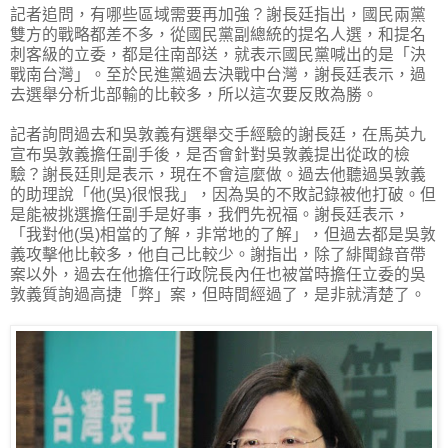
記者追問，有哪些區域需要再加強？謝長廷指出，國民兩黨
雙方的戰略都差不多，從國民黨副總統的提名人選，和提名
刺客級的立委，都是往南部送，就表示國民黨喊出的是「決
戰南台灣」。至於民進黨過去決戰中台灣，謝長廷表示，過
去選舉分析北部輸的比較多，所以這次要反敗為勝。
記者詢問過去和吳敦義有選舉交手經驗的謝長廷，在馬英九
宣布吳敦義擔任副手後，是否會針對吳敦義提出從政的檢
驗？謝長廷則是表示，現在不會這麼做。過去他聽過吳敦義
的助理說「他(吳)很恨我」，因為吳的不敗記錄被他打破。但
是能被挑選擔任副手是好事，我們先祝福。謝長廷表示，
「我對他(吳)相當的了解，非常地的了解」，但過去都是吳敦
義攻擊他比較多，他自己比較少。謝指出，除了緋聞錄音帶
案以外，過去在他擔任行政院長內任也被當時擔任立委的吳
敦義質詢過高捷「弊」案，但時間經過了，是非就清楚了。