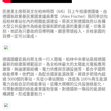
民進黨主席蔡英文在柏林時間（6/6）日上午抵達德國後，由
德國執政黨基民黨國會議員費雪（Alex Fischer）陪同參訪包
括柏林車站在內的相關能源建設。蔡英文對德國政府以各種
大型公共設施作為綠能發展和節約能源的重要示範，印象深
刻，她認為只要政府目標明確，願意帶頭投入，非核家園的
目標一定可以達成。
德國國鐵官員向蔡主席一行人簡報，柏林中央車站是按德國
最新的綠建築規範設計，為全柏林最大的太陽能光電板應用
建築，無論建築結構、電力供應與空調設施等，都合乎國際
綠能標準。他們說，為配合國家能源政策，將逐步把境內超
過 5000個的車站，先從小車站開始，改造為 100％再生能源
電力自給自足的綠能車站。這種大規模的公共設施綠能化，
可帶動德國的綠能產業蓬勃發展，對德國新一階段的能源結
構調整，形成重要助力。