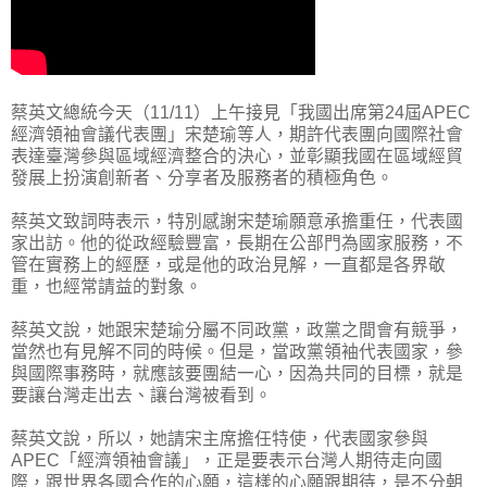
蔡英文總統今天（11/11）上午接見「我國出席第24屆APEC
經濟領袖會議代表團」宋楚瑜等人，期許代表團向國際社會
表達臺灣參與區域經濟整合的決心，並彰顯我國在區域經貿
發展上扮演創新者、分享者及服務者的積極角色。
蔡英文致詞時表示，特別感謝宋楚瑜願意承擔重任，代表國
家出訪。他的從政經驗豐富，長期在公部門為國家服務，不
管在實務上的經歷，或是他的政治見解，一直都是各界敬
重，也經常請益的對象。
蔡英文說，她跟宋楚瑜分屬不同政黨，政黨之間會有競爭，
當然也有見解不同的時候。但是，當政黨領袖代表國家，參
與國際事務時，就應該要團結一心，因為共同的目標，就是
要讓台灣走出去、讓台灣被看到。
蔡英文說，所以，她請宋主席擔任特使，代表國家參與
APEC「經濟領袖會議」，正是要表示台灣人期待走向國
際，跟世界各國合作的心願，這樣的心願跟期待，是不分朝