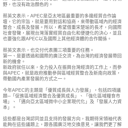
野，也沒有政治顏色的。
蔡英文表示，APEC是亞太地區最重要的多邊經貿合作論
壇，它的宗旨，就是要用對話和協商，來帶動區域內的經濟
整合、成長及發展。所以，希望借重宋楚瑜的長才，向國際
社會發聲，展現台灣落實經貿自由化和便捷化的決心，並且
也要強化跟APEC以及國際上其他經濟體的合作關係。
蔡英文表示，也交付代表團三項重要的任務。
第一、是要透過和國際的廣泛交流，為台灣的經濟發展帶回
新的機會。
新政府就任以來，全力投入在振興台灣經濟的工作上，而參
與APEC，就是政府推動參與區域經貿整合及新南向政策，
帶動國內產業發展的方式之一。
今年APEC的主題是「優質成長與人力發展」，包括四項議
題─「促進區域經濟整合及優質成長」、「強化區域糧食市
場」、「邁向亞太區域微中小企業現代化」及「發展人力資
本」。
這些都是台灣認同並且支持的發展方向，我期待宋領袖代表
能夠在這些議題上，跟各國廣泛地交換意見，讓我們更了解