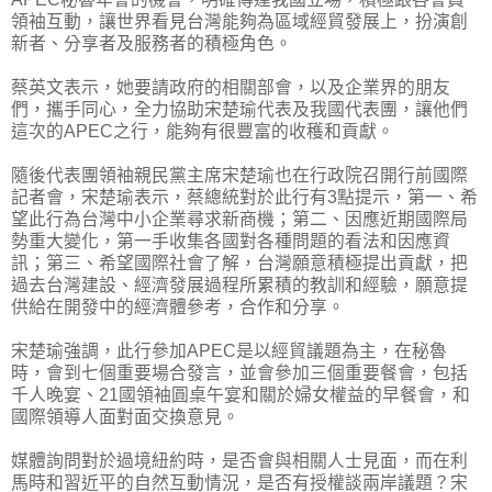
領袖互動，讓世界看見台灣能夠為區域經貿發展上，扮演創
新者、分享者及服務者的積極角色。
蔡英文表示，她要請政府的相關部會，以及企業界的朋友
們，攜手同心，全力協助宋楚瑜代表及我國代表團，讓他們
這次的APEC之行，能夠有很豐富的收穫和貢獻。
隨後代表團領袖親民黨主席宋楚瑜也在行政院召開行前國際
記者會，宋楚瑜表示，蔡總統對於此行有3點提示，第一、希
望此行為台灣中小企業尋求新商機；第二、因應近期國際局
勢重大變化，第一手收集各國對各種問題的看法和因應資
訊；第三、希望國際社會了解，台灣願意積極提出貢獻，把
過去台灣建設、經濟發展過程所累積的教訓和經驗，願意提
供給在開發中的經濟體參考，合作和分享。
宋楚瑜強調，此行參加APEC是以經貿議題為主，在秘魯
時，會到七個重要場合發言，並會參加三個重要餐會，包括
千人晚宴、21國領袖圓桌午宴和關於婦女權益的早餐會，和
國際領導人面對面交換意見。
媒體詢問對於過境紐約時，是否會與相關人士見面，而在利
馬時和習近平的自然互動情況，是否有授權談兩岸議題？宋