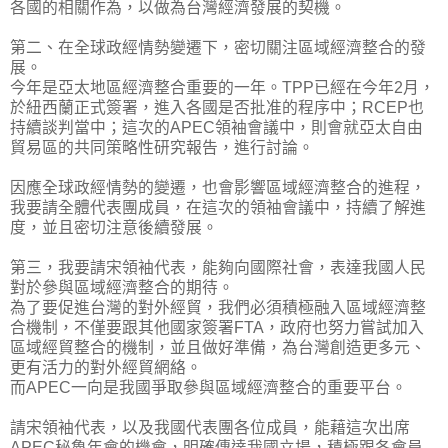
各國的相關作為，以做為台灣經濟發展的契機。
第二、在全球政經情勢變遷下，密切關注區域經濟整合的發
展。
今年是亞太地區經濟整合重要的一年。TPP已經在今年2月，
於紐西蘭正式簽署，進入各國是否批准的程序中；RCEP也
持續談判當中；這次的APEC領袖會議中，則會就亞太自由
貿易區的共同策略性研究報告，進行討論。
因應全球政經情勢的變遷，也會影響區域經濟整合的進程，
我要請全體代表團成員，在這次的領袖會議中，持續了解進
度，並且密切注意後續發展。
第三，我要請宋領袖代表，能夠向國際社會，表達我國人民
對於參與區域經濟整合的期待。
為了要促進台灣的對外經貿，我們必須積極融入區域經濟整
合機制，不僅要跟其他國家簽署FTA，政府也努力嘗試加入
區域經貿整合的機制，並且做好準備，為台灣創造更多元、
更有活力的對外經貿網絡。
而APEC一向是我國爭取參與區域經濟整合的重要平台。
請宋領袖代表，以及我國代表團各位成員，能藉這次出席
APEC秘魯年會的機會，明確傳達我國立場，積極跟各會員