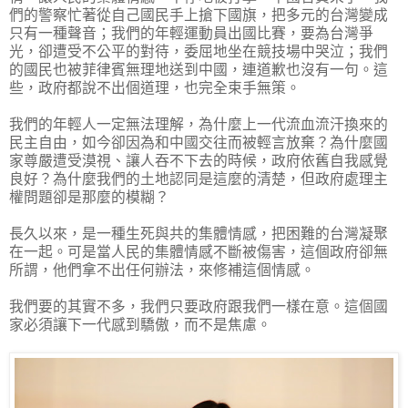
們的警察忙著從自己國民手上搶下國旗，把多元的台灣變成
只有一種聲音；我們的年輕運動員出國比賽，要為台灣爭
光，卻遭受不公平的對待，委屈地坐在競技場中哭泣；我們
的國民也被菲律賓無理地送到中國，連道歉也沒有一句。這
些，政府都說不出個道理，也完全束手無策。
我們的年輕人一定無法理解，為什麼上一代流血流汗換來的
民主自由，如今卻因為和中國交往而被輕言放棄？為什麼國
家尊嚴遭受漠視、讓人吞不下去的時候，政府依舊自我感覺
良好？為什麼我們的土地認同是這麼的清楚，但政府處理主
權問題卻是那麼的模糊？
長久以來，是一種生死與共的集體情感，把困難的台灣凝聚
在一起。可是當人民的集體情感不斷被傷害，這個政府卻無
所謂，他們拿不出任何辦法，來修補這個情感。
我們要的其實不多，我們只要政府跟我們一樣在意。這個國
家必須讓下一代感到驕傲，而不是焦慮。