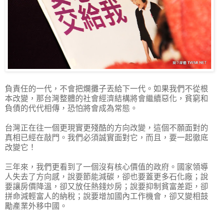
負責任的一代，不會把爛攤子丟給下一代。如果我們不從根
本改變，那台灣整體的社會經濟結構將會繼續惡化，貧窮和
負債的代代相傳，恐怕將會成為常態。
台灣正在往一個更現實更殘酷的方向改變，這個不願面對的
真相已經在敲門。我們必須誠實面對它，而且，要一起徹底
改變它！
三年來，我們更看到了一個沒有核心價值的政府。國家領導
人失去了方向感，說要節能減碳，卻也要蓋更多石化廠；說
要讓房價降溫，卻又放任熱錢炒房；說要抑制貧富差距，卻
拼命減輕富人的納稅；說要增加國內工作機會，卻又變相鼓
勵產業外移中國。