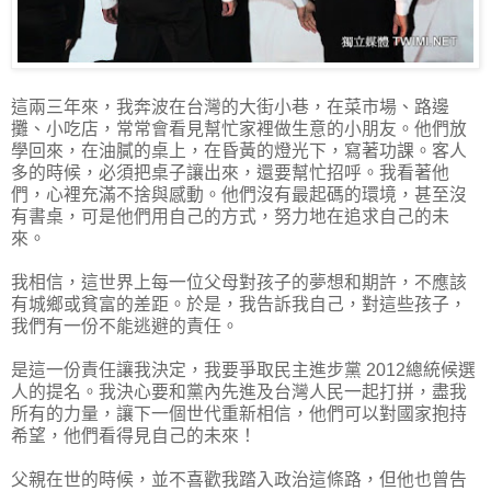
這兩三年來，我奔波在台灣的大街小巷，在菜市場、路邊
攤、小吃店，常常會看見幫忙家裡做生意的小朋友。他們放
學回來，在油膩的桌上，在昏黃的燈光下，寫著功課。客人
多的時候，必須把桌子讓出來，還要幫忙招呼。我看著他
們，心裡充滿不捨與感動。他們沒有最起碼的環境，甚至沒
有書桌，可是他們用自己的方式，努力地在追求自己的未
來。
我相信，這世界上每一位父母對孩子的夢想和期許，不應該
有城鄉或貧富的差距。於是，我告訴我自己，對這些孩子，
我們有一份不能逃避的責任。
是這一份責任讓我決定，我要爭取民主進步黨 2012總統候選
人的提名。我決心要和黨內先進及台灣人民一起打拼，盡我
所有的力量，讓下一個世代重新相信，他們可以對國家抱持
希望，他們看得見自己的未來！
父親在世的時候，並不喜歡我踏入政治這條路，但他也曾告