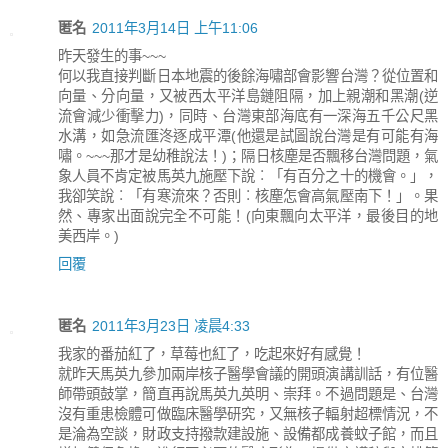
匿名
2011年3月14日 上午11:06
昨天發生的事~~~
何以我直接判斷日本地震的後餘海嘯部會影響台灣？從位置和
向量、分向量，又被西太平洋島鏈阻隔，加上親潮和黑潮(逆
流會減少衝擊力)，同時、台灣東部海底有一深海五千公尺黑
水溝，如急流匯泈逐成平潭(他還是試圖說台灣是有可能有海
嘯。~~~那才是幼稚說法！)；隔日核塵是否飄移台灣問題，氣
象人員不肯定被馬英九施壓下說︰「有百分之十的機會。」，
我卻笑說︰「有寒流來？否則︰核塵怎會高氣壓南下！」。果
然、專家出面說完全不可能！(向東飄向太平洋，最後目的地
美西岸。)
回覆
匿名
2011年3月23日 凌晨4:33
我家的番茄紅了，草莓也紅了，吃起來好有感覺！
就昨天馬英九參加兩岸核子醫學會議的開頭演講訓話，有位醫
師帶頭鼓掌，簡直再說馬英九英明、崇拜。不過問題是、台灣
沒有重患檢體可做臨床醫學研究，又無核子輻射超標情況，不
是淪為空談，財政支持撥款建設施、設備都成養蚊子館，而且