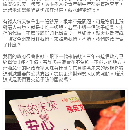
價變得跟天一樣高，讓很多人從青年到中年都被貸款套牢，
連柴米油鹽醬醋茶也都在漲價，薪水越變越薄。
有錢人每天多拿出一張鈔票，根本不是問題，可是物價上漲
對窮人來說，就是少吃一頓飯、甚至少讓一個孩子唸書。生
存的代價，不應該變得如此昂貴；一旦如此，就需要政府織
一張安全網來接住我們、來照顧我們。不過，我們的政府做
了什麼？
我們的政府很會借錢，跟下一代來借錢。三年來這個政府已
經舉債 1兆 4千億，有許多被浪費在不急迫、不必要的地方。
漸漸惡化的財政赤字意味著什麼？它意味著未來的政府將被
迫刪減重要的公共支出，提供更少對弱勢人民的照顧。難道
這就是我們要交給子孫的國家嗎？