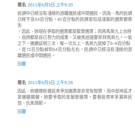
匿名
2011年6月3日 上午9:20
民調中已經沒有淺綠的游離選民或中間選民，因為、馬的民調
已經不及54百分點，40百分點的民調是包括淺藍的選票都喪
失
，因此、妳現在爭取的選票都是藍營選票；而再馬英九上台時
、自誇都是自已努力的成果，又被馬迷逼要崇拜馬英九，一氣
之下，連續証明三次，每一次北上，馬英九就掉了6~8百分點
，從72百分點掉到54百分點左右，民調中已經沒有淺綠的游
離選民或中間選民。
回覆
匿名
2011年6月3日 上午9:28
因此、妳選擇新選民來爭加選票是非常有智慧，而中部地區才
是勝選關鍵，妳要爭取的是藍營選票，要看投票率多寡與民
怨、仇馬情節。
回覆