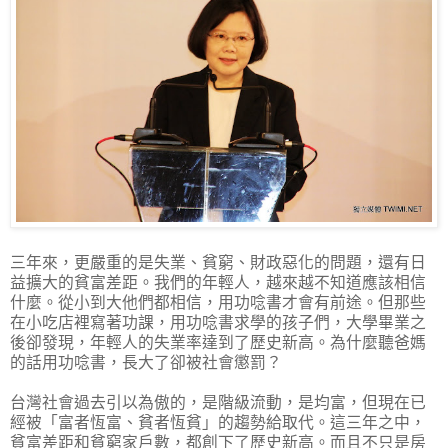
三年來，更嚴重的是失業、貧窮、財政惡化的問題，還有日
益擴大的貧富差距。我們的年輕人，越來越不知道應該相信
什麼。從小到大他們都相信，用功唸書才會有前途。但那些
在小吃店裡寫著功課，用功唸書求學的孩子們，大學畢業之
後卻發現，年輕人的失業率達到了歷史新高。為什麼聽爸媽
的話用功唸書，長大了卻被社會懲罰？
台灣社會過去引以為傲的，是階級流動，是均富，但現在已
經被「富者恆富、貧者恆貧」的趨勢給取代。這三年之中，
貧富差距和貧窮家戶數，都創下了歷史新高。而且不只是房