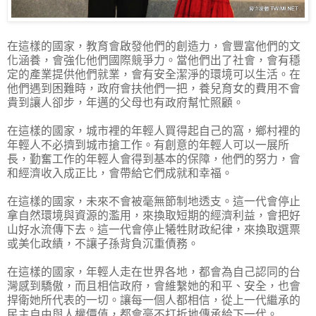
在這樣的國家，教育會啟發他們的創造力，會豐富他們的文
化涵養，會強化他們國際競爭力。當他們出了社會，會有穩
定的產業提供他們就業，會有安全潔淨的環境可以生活。在
他們遇到困難時，政府會扶他們一把，養兒育女的費用不會
貴到讓人卻步，年邁的父母也有政府幫忙照顧。
在這樣的國家，城市裡的年輕人買得起自己的窩，鄉村裡的
年輕人不必擠到城市搶工作。有創意的年輕人可以一展所
長，勤奮工作的年輕人會得到基本的保障，他們的努力，會
和經濟收入成正比，會帶給它們成就和幸福。
在這樣的國家，未來不會被毫無節制地透支。這一代會停止
拿自然環境與資源的濫用，來換取短期的經濟利益，會把好
山好水流傳下去。這一代會停止犧牲財政紀律，來換取選票
或美化政績，不讓子孫背負沉重債務。
在這樣的國家，年輕人走在世界各地，都會為自己認同的台
灣感到驕傲，而且相信政府，會維繫她的和平、安全，也會
捍衛她所代表的一切。讓每一個人都相信，從上一代繼承的
民主自由與人權價值，都會毫不打折地傳承給下一代。