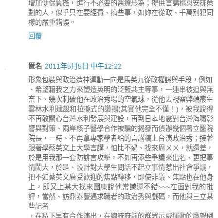
增加健保負擔，進行不必要的醫療形為；提供言講稿與安排策
劃的人，似乎只在要經費、搞些事，如妳在從政、千萬別犯同
樣的嚴重錯誤。
回覆
匿名
2011年5月5日 中午12:22
形象包裝與政治造神運動一向是馬英九從政權謀與手段，例如
、希望藉我之力來塑造英明的泛藍共主等事，一連串被迫與無
奈下、幾次刺破他在政治秀場的空氣球，從他去視察弊端叢生
雲林水利建設和拉攏式的讚揚(其實他完全不懂！)，被我說得
不再敢關心台灣水利發展與建設，再到日本地震對台灣海嘯影
響與對策、兩岸核子醫學合作被騙的揭發而偵辦幾個署立醫院
院長，一時、不再拿專家學者給的言講稿上台演政治秀；接著
跟著學蔡英文上大學言講，怕比不過、找來周ㄨㄨ，就還差，
於是用我那一套防誹言攻擊，不如再添些爭議來出名、更把事
情鬧大，於是、設計對大學生問話不起立事情惹出社會爭議，
把不如蔡英文廣受歡迎的焦點轉移，即使非議、焦點也在他身
上，即又上某大找來團康說他常識還不錯~~~在面對我的批
評，當然、訪鼎泰豐遇求職者的政治秀與戲碼，而他與三立某
些記者
，在私下早有合作演出，在總統府前的群眾示威運動的鷹架倒