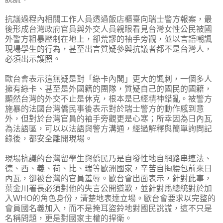
抗議過程內相關工作人員透過飯店櫃臺向瑞士警方報案，最
後形成台灣政府官員與外交人員親眼看見台灣女性公民被國
外警方粗暴壓制在地上，卻荒謬的袖手旁觀，並以言語嘲諷
現場學生的行為，甚至出言質疑參與抗議者都不是台灣人，
必須出示護照。
歐台會表示這無疑是對「綠卡內閣」更大的諷刺，一個多人
擁有綠卡、甚至是外國籍的團隊，質疑自己的國民的國籍，
顯然台灣的外交不止是休克，根本是已經精神錯亂。被警方
施暴的法國台灣僑民事後表示對於瑞士警方的動作感到意
外，但對於台灣官員的袖手旁觀更是心寒；所幸因為日內瓦
為法語區，可以以法語與警方溝通，經過解釋與簡單詢問記
錄後，都安全離開現場。
現場抗議的台灣留學生與僑民乃是自發性地自網路串連法、
德、西、義、荷、比、瑞等歐洲國家，辛苦自掏腰包前來日
內瓦，卻被台灣的官員羞辱。歐台會出面表示，針對此事，
葉金川署長必須對他的失言公開道歉，並針對馬總統對於加
入WHO的角色身份，清楚地表達立場。歐台會要求以完整的
會員國名義加入，而不是掩耳盜鈴地對國民說謊，這不只是
名稱問題，更是對國家主權的捍衛。