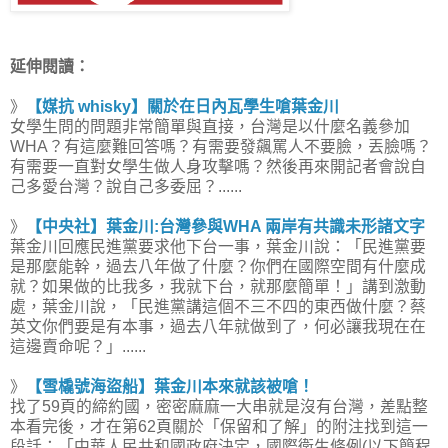
延伸閱讀：
》
【媒抗 whisky】關於在日內瓦學生嗆葉金川
女學生問的問題非常簡單與直接，台灣是以什麼名義參加
WHA？有這麼難回答嗎？有需要發飆罵人不要臉，丟臉嗎？
有需要一直對女學生做人身攻擊嗎？然後再來開記者會說自
己多愛台灣？說自己多委屈？......
》
【中央社】葉金川:台灣參與WHA 兩岸有共識未形諸文字
葉金川回應民進黨要求他下台一事，葉金川說：「民進黨要
是那麼能幹，過去八年做了什麼？你們在國際空間有什麼成
就？如果做的比我多，我就下台，就那麼簡單！」講到激動
處，葉金川說，「民進黨講這個不三不四的東西做什麼？蔡
英文你們要是有本事，過去八年就做到了，何必讓我現在在
這邊賣命呢？」......
》
【雪橇號海盜船】葉金川本來就該被嗆！
找了59頁的締約國，密密麻麻一大串就是沒有台灣，差點整
本看完後，才在第62頁關於「保留和了解」的附注找到這一
段話：「中華人民共和國政府決定，國際衛生條例(以下簡程