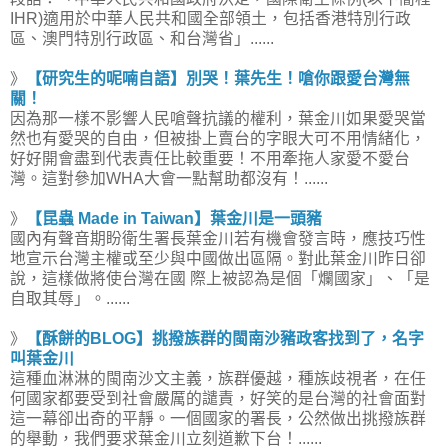
IHR)適用於中華人民共和國全部領土，包括香港特別行政
區、澳門特別行政區、和台灣省」......
》
【研究生的呢喃自語】別哭！葉先生！嗆你跟愛台灣無
關！
因為那一樣不影響人民嗆聲抗議的權利，葉金川如果愛哭當
然也有愛哭的自由，但被掛上賣台的字眼大可不用情緒化，
好好開會盡到代表責任比較重要！不用牽拖人家愛不愛台
灣。這對參加WHA大會一點幫助都沒有！......
》
【昆蟲 Made in Taiwan】葉金川是一頭豬
國內有聲音期盼衛生署長葉金川若有機會發言時，應技巧性
地宣示台灣主權或至少與中國做出區隔。對此葉金川昨日卻
說，這樣做將使台灣在國 際上被認為是個「爛國家」、「是
自取其辱」。......
》
【酥餅的BLOG】挑撥族群的閩南沙豬政客找到了，名字
叫葉金川
這種血淋淋的閩南沙文主義，族群優越，種族歧視者，在任
何國家都要受到社會嚴厲的譴責，好笑的是台灣的社會面對
這一幕卻出奇的平靜。一個國家的署長，公然做出挑撥族群
的舉動，我們要求葉金川立刻道歉下台！......