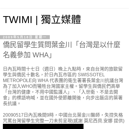
TWIMI | 獨立媒體
2009年5月18日 星期一
僑民留學生質問葉金川「台灣是以什麼
名義參加 WHA」
日內瓦時間十七日（週日）晚上九點時，來自台灣的旅歐留
學生與僑民十數名，於日內瓦市區的 SWISSOTEL
METROPOLE向 WHA 代表團的衛生署署長葉金川抗議台灣
為了加入WHO而犧牲台灣國家主權。留學生與僑民們高舉
「台灣的健康，不用中國監護人」、「入世衛、不是去開
會」的標語吶喊，並在國外使節離開後，向步出飯店的葉署
長抗議。
20090517日內瓦晚間9時，中國台北葉金川醫師，失控失格
咒罵台灣留學生完整一刀未剪呈現(感謝 莫尼西貝.安娜 提供)