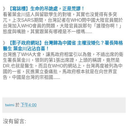
》
【寫誌樓】生命的吊詭處，正是荒謬！
看著葉金川這人與留歐學生的對嗆，其實也沒覺得有多突
兀。上次SARS期間，台灣記者在WHO問中國大陸官員關於
台灣加入WHO會員的問題，大陸官員說那句「誰理你啊！」
態度與嘴臉，其實跟葉有哪裡是不一樣嗎......
》
【影子政府網站】台灣歸為中國省 主權沒矮化？署長降格
醫生 葉金川沾沾自喜！
台灣進了WHA大會，讓馬政府相當引以為傲，不過出席的衛
生署長葉金川，領到的第1張出席證，上頭的稱謂，竟然是
DR.也就是醫生，而且在WHO的網站上，台灣再度被列為中
國的一省，民進黨立委痛批，馬政府根本就是在向世界宣
告，中國是台灣的宗祖國......
twimi
於
下午4:00
沒有留言: