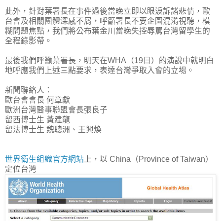
此外，針對葉署長在事件過後當晚立即以眼淚訴諸悲情，歐
台會及相關團體深感不屑，呼籲署長不要企圖混淆視聽，模
糊問題焦點，我們將公布葉金川當晚失控辱罵台灣留學生的
全程錄影帶。
最後我們呼籲葉署長，明天在WHA（19日）的演說中就明白
地呼應我們上述三點要求，表達台灣爭取入會的立場。
新聞聯絡人：
歐台會會長 何章獻
歐洲台灣醫事聯盟會長張良子
留西博士生 黃建龍
留法博士生 魏聰洲、王興煥
世界衛生組織官方網站
上，以 China（Province of Taiwan）
定位台灣