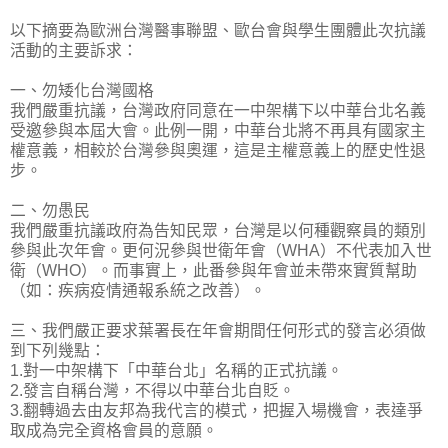
以下摘要為歐洲台灣醫事聯盟、歐台會與學生團體此次抗議
活動的主要訴求：
一、勿矮化台灣國格
我們嚴重抗議，台灣政府同意在一中架構下以中華台北名義
受邀參與本屆大會。此例一開，中華台北將不再具有國家主
權意義，相較於台灣參與奧運，這是主權意義上的歷史性退
步。
二、勿愚民
我們嚴重抗議政府為告知民眾，台灣是以何種觀察員的類別
參與此次年會。更何況參與世衛年會（WHA）不代表加入世
衛（WHO）。而事實上，此番參與年會並未帶來實質幫助
（如：疾病疫情通報系統之改善）。
三、我們嚴正要求葉署長在年會期間任何形式的發言必須做
到下列幾點：
1.對一中架構下「中華台北」名稱的正式抗議。
2.發言自稱台灣，不得以中華台北自貶。
3.翻轉過去由友邦為我代言的模式，把握入場機會，表達爭
取成為完全資格會員的意願。