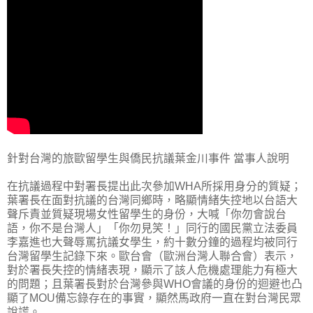
針對台灣的旅歐留學生與僑民抗議葉金川事件 當事人說明
在抗議過程中對署長提出此次參加WHA所採用身分的質疑；
葉署長在面對抗議的台灣同鄉時，略顯情緒失控地以台語大
聲斥責並質疑現場女性留學生的身份，大喊「你勿會說台
語，你不是台灣人」「你勿見笑！」同行的國民黨立法委員
李嘉進也大聲辱罵抗議女學生，約十數分鐘的過程均被同行
台灣留學生記錄下來。歐台會（歐洲台灣人聯合會）表示，
對於署長失控的情緒表現，顯示了該人危機處理能力有極大
的問題；且葉署長對於台灣參與WHO會議的身份的迴避也凸
顯了MOU備忘錄存在的事實，顯然馬政府一直在對台灣民眾
說謊。