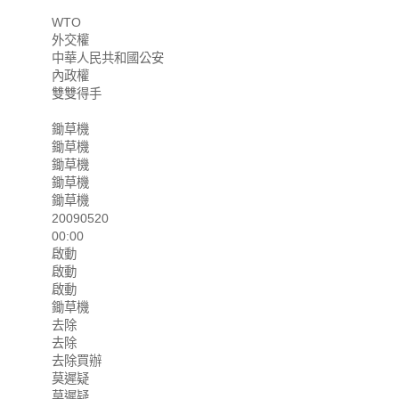
WTO
外交權
中華人民共和國公安
內政權
雙雙得手
鋤草機
鋤草機
鋤草機
鋤草機
鋤草機
20090520
00:00
啟動
啟動
啟動
鋤草機
去除
去除
去除買辦
莫遲疑
莫遲疑