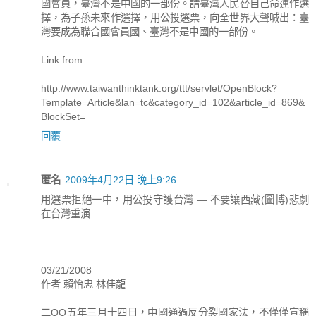
國會員，臺灣不是中國的一部份。請臺灣人民替自己命運作選
擇，為子孫未來作選擇，用公投選票，向全世界大聲喊出：臺
灣要成為聯合國會員國、臺灣不是中國的一部份。
Link from
http://www.taiwanthinktank.org/ttt/servlet/OpenBlock?
Template=Article&lan=tc&category_id=102&article_id=869&
BlockSet=
回覆
匿名
2009年4月22日 晚上9:26
用選票拒絕一中，用公投守護台灣 — 不要讓西藏(圖博)悲劇
在台灣重演
03/21/2008
作者 賴怡忠 林佳龍
二OO五年三月十四日，中國通過反分裂國家法，不僅僅宣稱