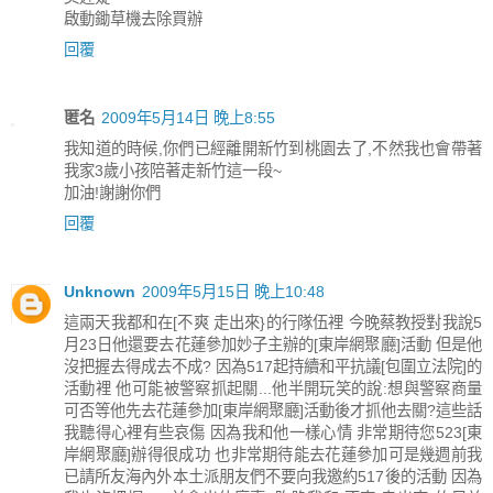
啟動鋤草機去除買辦
回覆
匿名
2009年5月14日 晚上8:55
我知道的時候,你們已經離開新竹到桃園去了,不然我也會帶著
我家3歲小孩陪著走新竹這一段~
加油!謝謝你們
回覆
Unknown
2009年5月15日 晚上10:48
這兩天我都和在[不爽 走出來}的行隊伍裡 今晚蔡教授對我說5
月23日他還要去花蓮參加妙子主辦的[東岸網聚廳]活動 但是他
沒把握去得成去不成? 因為517起持續和平抗議[包圍立法院]的
活動裡 他可能被警察抓起關...他半開玩笑的說:想與警察商量
可否等他先去花蓮參加[東岸網聚廳]活動後才抓他去關?這些話
我聽得心裡有些哀傷 因為我和他一樣心情 非常期待您523[東
岸網聚廳]辦得很成功 也非常期待能去花蓮參加可是幾週前我
已請所友海內外本土派朋友們不要向我邀約517後的活動 因為