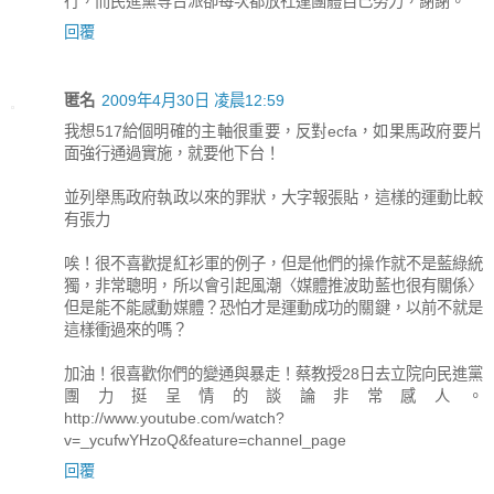
行，而民進黨等台派卻每次都放社運團體自己努力，謝謝。
回覆
匿名
2009年4月30日 凌晨12:59
我想517給個明確的主軸很重要，反對ecfa，如果馬政府要片
面強行通過實施，就要他下台！
並列舉馬政府執政以來的罪狀，大字報張貼，這樣的運動比較
有張力
唉！很不喜歡提紅衫軍的例子，但是他們的操作就不是藍綠統
獨，非常聰明，所以會引起風潮〈媒體推波助藍也很有關係〉
但是能不能感動媒體？恐怕才是運動成功的關鍵，以前不就是
這樣衝過來的嗎？
加油！很喜歡你們的變通與暴走！蔡教授28日去立院向民進黨
團力挺呈情的談論非常感人。
http://www.youtube.com/watch?
v=_ycufwYHzoQ&feature=channel_page
回覆