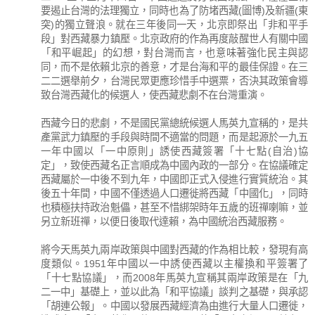
要遏止台灣的法理獨立，同時也為了防堵西藏(圖博)及新疆(東
突)的獨立聲浪。就在三年後同一天，北京即祭出「非和平手
段」對西藏暴力鎮壓。北京政府的作為再度敲醒世人有關中國
「和平崛起」的幻想，對台灣而言，也意味著強化民主與認
同，而不是依賴北京的善意，才是台海和平的最佳保證。在三
二二選舉前夕，台灣民眾更應珍惜手中選票，否決其政策會導
致台灣西藏化的候選人，使西藏悲劇不在台灣重演。
西藏今日的悲劇，不是國民黨總統候選人馬英九宣稱的，是共
產黨武力鎮壓的手段與時間不適當的問題，而是起源於一九五
一年中國以「一中原則」誘使西藏簽署「十七點(自治)協
定」，致使西藏名正言順成為中國內政的一部分。在協議確定
西藏屬於一中後不到九年，中國即正式入侵進行實質統治。其
後五十年間，中國不僅透過人口遷徙將西藏「中國化」，同時
也積極扶持政治魁儡，甚至不惜綁架時年五歲的班禪喇嘛，並
另立新班禪，以便日後取代達賴，為中國統治西藏服務。
將今天馬英九兩岸政策與中國對西藏的作為相比較，發現有高
度類似。1951年中國以一中誘使西藏以主權換和平簽署了
「十七點協議」，而2008年馬英九宣稱其兩岸政策是在「九
二一中」基礎上，並以此為「和平協議」談判之基礎，與承認
「胡連公報」。中國以發展西藏經濟為由進行大量人口遷徙，