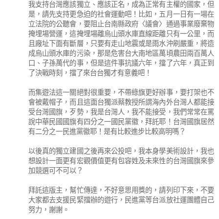
我支持台灣應該獨立、應該正名，成為正常有主權的國家，但
是，請先支持更急迫的社會運動吧！比如，五月一日有一場在
立法院的公聽會，要阻止台南縣政府〈議會〉通過事業廢棄物
掩埋場營運，這掩埋場離烏山頭水庫直線距離只有一公里，而
且廠址下面有斷層，只要有走山地震或是雨水沖刷嚴重，將造
成烏山頭水庫的污染，那是危害台大南地區萬頃農田兩百萬人
口、子孫萬代的事，但是這件事抗議六年，擋了六年，真正到
了決戰時刻，擋了來台台獨才有意義吧！
而集遊法這一關絕對很重要，不帶綠旗更好辦事，要打架也不
會被戴帽子，而且這面台獨派蔡教授所謂海內外台灣人都能接
受台灣國旗，歹勢，我是台灣人，我不能接受，我們常常在罵
說中華民國國旗有四分之一國民黨徽，拜託耶！台灣國旗居然
有二分之一民進黨徽耶！是有比較進步比較高明嗎？
以後真的獨立建國之後再來公投吧，我本身學美術設計，我也
想設計一面更有宏觀價值更有包容姓及未來性的台灣國旗來參
加競選可不可以？
拜託這版主，幫忙傳達，不好意思用獎的，請列印下來，不要
大家都去支援民緊擋辦的遊行，民進黨等台派放社運團體自己
努力，謝謝。