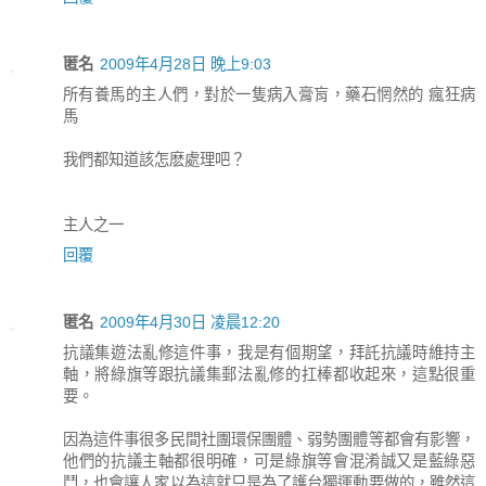
匿名
2009年4月28日 晚上9:03
所有養馬的主人們，對於一隻病入膏肓，藥石惘然的 瘋狂病
馬
我們都知道該怎麽處理吧？
主人之一
回覆
匿名
2009年4月30日 凌晨12:20
抗議集遊法亂修這件事，我是有個期望，拜託抗議時維持主
軸，將綠旗等跟抗議集郵法亂修的扛棒都收起來，這點很重
要。
因為這件事很多民間社團環保團體、弱勢團體等都會有影響，
他們的抗議主軸都很明確，可是綠旗等會混淆誠又是藍綠惡
鬥，也會讓人家以為這就只是為了護台獨運動要做的，雖然這