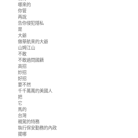
哪來的
你管
再說
告你侵犯隱私
是
大爺
做華航來的大爺
山姆江山
不敢
不敢過問國籍
高招
妙招
好招
要不然
千千萬萬的美國人
把
它
馬的
台灣
親駕的特務
執行保安勤務的內政
擺哪