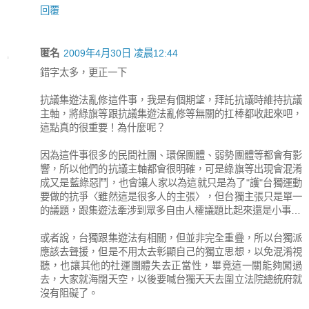
回覆
匿名
2009年4月30日 凌晨12:44
錯字太多，更正一下
抗議集遊法亂修這件事，我是有個期望，拜託抗議時維持抗議
主軸，將綠旗等跟抗議集遊法亂修等無關的扛棒都收起來吧，
這點真的很重要！為什麼呢？
因為這件事很多的民間社團、環保團體、弱勢團體等都會有影
響，所以他們的抗議主軸都會很明確，可是綠旗等出現會混淆
成又是藍綠惡鬥，也會讓人家以為這就只是為了"護"台獨運動
要做的抗爭〈雖然這是很多人的主張〉，但台獨主張只是單一
的議題，跟集遊法牽涉到眾多自由人權議題比起來還是小事…
或者說，台獨跟集遊法有相關，但並非完全重疊，所以台獨派
應該去聲援，但是不用太去彰顯自己的獨立思想，以免混淆視
聽，也讓其他的社運團體失去正當性，畢竟這一關能夠闖過
去，大家就海闊天空，以後要喊台獨天天去圍立法院總統府就
沒有阻礙了。