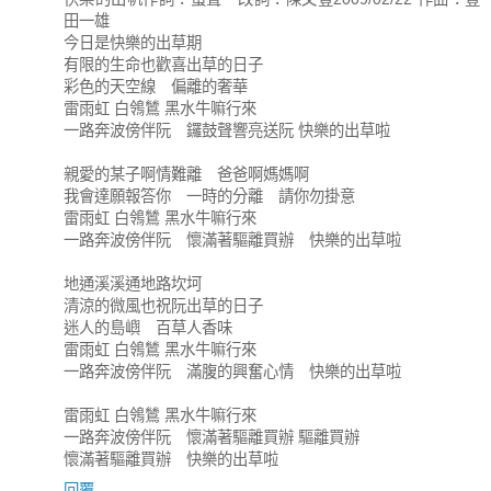
田一雄
今日是快樂的出草期
有限的生命也歡喜出草的日子
彩色的天空線 偏離的奢華
雷雨虹 白鴒鷥 黑水牛嘛行來
一路奔波傍伴阮 鑼鼓聲響亮送阮 快樂的出草啦
親愛的某子啊情難離 爸爸啊媽媽啊
我會達願報答你 一時的分離 請你勿掛意
雷雨虹 白鴒鷥 黑水牛嘛行來
一路奔波傍伴阮 懷滿著驅離買辦 快樂的出草啦
地通溪溪通地路坎坷
清涼的微風也祝阮出草的日子
迷人的島嶼 百草人香味
雷雨虹 白鴒鷥 黑水牛嘛行來
一路奔波傍伴阮 滿腹的興奮心情 快樂的出草啦
雷雨虹 白鴒鷥 黑水牛嘛行來
一路奔波傍伴阮 懷滿著驅離買辦 驅離買辦
懷滿著驅離買辦 快樂的出草啦
回覆