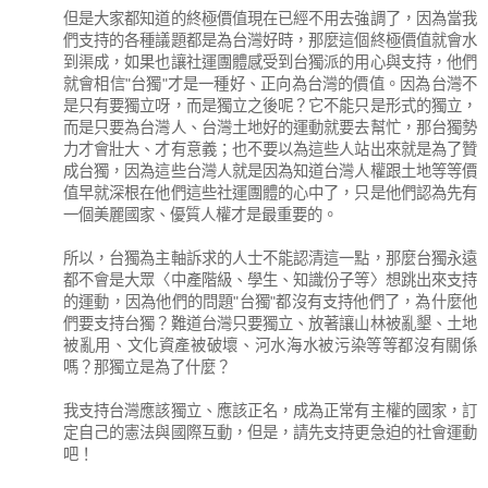
但是大家都知道的終極價值現在已經不用去強調了，因為當我
們支持的各種議題都是為台灣好時，那麼這個終極價值就會水
到渠成，如果也讓社運團體感受到台獨派的用心與支持，他們
就會相信"台獨"才是一種好、正向為台灣的價值。因為台灣不
是只有要獨立呀，而是獨立之後呢？它不能只是形式的獨立，
而是只要為台灣人、台灣土地好的運動就要去幫忙，那台獨勢
力才會壯大、才有意義；也不要以為這些人站出來就是為了贊
成台獨，因為這些台灣人就是因為知道台灣人權跟土地等等價
值早就深根在他們這些社運團體的心中了，只是他們認為先有
一個美麗國家、優質人權才是最重要的。
所以，台獨為主軸訴求的人士不能認清這一點，那麼台獨永遠
都不會是大眾〈中產階級、學生、知識份子等〉想跳出來支持
的運動，因為他們的問題"台獨"都沒有支持他們了，為什麼他
們要支持台獨？難道台灣只要獨立、放著讓山林被亂墾、土地
被亂用、文化資產被破壞、河水海水被污染等等都沒有關係
嗎？那獨立是為了什麼？
我支持台灣應該獨立、應該正名，成為正常有主權的國家，訂
定自己的憲法與國際互動，但是，請先支持更急迫的社會運動
吧！