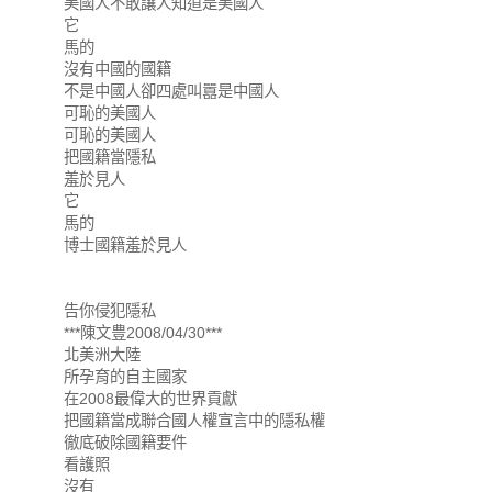
美國人不敢讓人知道是美國人
它
馬的
沒有中國的國籍
不是中國人卻四處叫囂是中國人
可恥的美國人
可恥的美國人
把國籍當隱私
羞於見人
它
馬的
博士國籍羞於見人
告你侵犯隱私
***陳文豊2008/04/30***
北美洲大陸
所孕育的自主國家
在2008最偉大的世界貢獻
把國籍當成聯合國人權宣言中的隱私權
徹底破除國籍要件
看護照
沒有