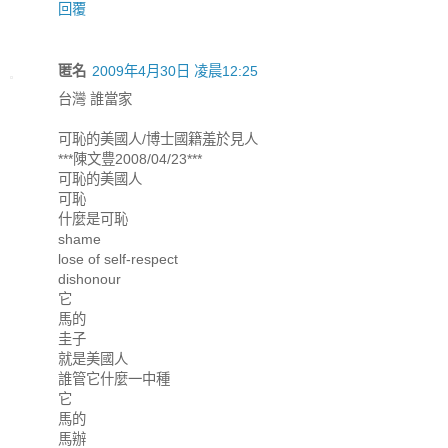
回覆
匿名
2009年4月30日 凌晨12:25
台灣 誰當家
可恥的美國人/博士國籍羞於見人
***陳文豊2008/04/23***
可恥的美國人
可恥
什麼是可恥
shame
lose of self-respect
dishonour
它
馬的
圭子
就是美國人
誰管它什麼一中種
它
馬的
馬辦