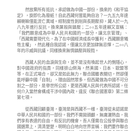
然放棄所有抵抗，承認做為中國一部份，換來的《和平協
定》，旋即化為廢紙！自此西藏何嘗能夠自治？一九五九年達
賴喇嘛僅能流亡異域。經制度性剝削與長期壓抑，藏人於一九
八九年進行反抗，換來屠殺與鎮壓；二○○五年達賴又宣稱：
「我們願意成為中華人民共和國的一部分，讓北京管理」、
「西藏需要現代化，為了在中國經濟成長中獲利，西藏願意犧
牲主權」，然此種自我認諾，僅讓北京更加肆無忌憚，二○○八
年的示威與抗議，同樣換來無情鎮壓與殺戮。
西藏人民的血淚與生命，並不是沒有喚起世人的惻隱心，
對中國政府的指責，同樣排山倒海，然美國、日本、歐盟等
等，在正式場合，卻又是如此無力，聯合國雖表關切，然卻僅
能呼籲中國「自制」，理由固然眾多，但西藏做為中國不可分
割之一部分，是舉世所公認，更是西藏人民與代表所認諾，任
何介入當然會構成干涉中國內政，違反《聯合國憲章》第二條
第七項。
從西藏回顧臺灣，臺灣是與西藏不一樣，臺灣從未認諾是
中華人民共和國的一部份。我們不需拋頭顱，無庸灑熱血，我
們享有表達的自由，有反抗的機會，吾人僅需在公投參與聯合
國選票上，清清楚楚，明明白白地向世界宣稱：我們要作聯合