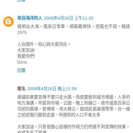
來自海洋的人
2009年4月26日 上午11:33
揚帆出大海，風浪日常事，順風雖爽快，逆風也不屈。楊逵
1975
人在國外，但心與大家同在。
大家加油!
我愛你們!
Doris
回覆
匿名
2009年4月26日 晚上11:59
建議如果要宣傳不要只走大路，而是要進到城市裡邊，人多的
地方演講，早晨到市場、公園，晚上到廟口、夜市或是百貨公
司前的廣場，發傳單、用大聲公，變成民意論壇等等，台一線
之前逆風行腳就走過，所遇到的人口不會太多
大家加油，只是很擔心這樣的作用力仍然達不到宣傳的效果，
也成為不了風潮…