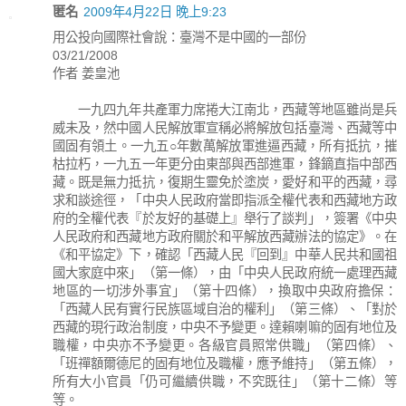
匿名
2009年4月22日 晚上9:23
用公投向國際社會說：臺灣不是中國的一部份
03/21/2008
作者 姜皇池
一九四九年共產軍力席捲大江南北，西藏等地區雖尚是兵
威未及，然中國人民解放軍宣稱必將解放包括臺灣、西藏等中
國固有領土。一九五○年數萬解放軍進逼西藏，所有抵抗，摧
枯拉朽，一九五一年更分由東部與西部進軍，鋒鏑直指中部西
藏。既是無力抵抗，復期生靈免於塗炭，愛好和平的西藏，尋
求和談途徑，「中央人民政府當即指派全權代表和西藏地方政
府的全權代表『於友好的基礎上』舉行了談判」，簽署《中央
人民政府和西藏地方政府關於和平解放西藏辦法的協定》。在
《和平協定》下，確認「西藏人民『回到』中華人民共和國祖
國大家庭中來」（第一條），由「中央人民政府統一處理西藏
地區的一切涉外事宜」（第十四條），換取中央政府擔保：
「西藏人民有實行民族區域自治的權利」（第三條）、「對於
西藏的現行政治制度，中央不予變更。達賴喇嘛的固有地位及
職權，中央亦不予變更。各級官員照常供職」（第四條）、
「班禪額爾德尼的固有地位及職權，應予維持」（第五條），
所有大小官員「仍可繼續供職，不究既往」（第十二條）等
等。