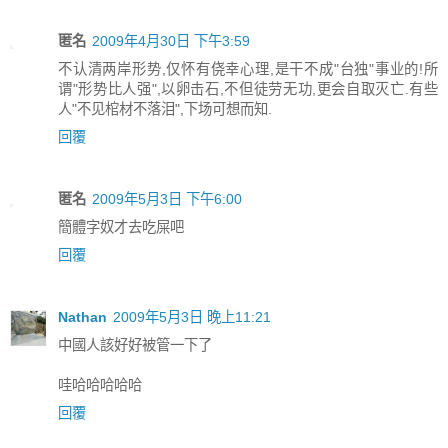
匿名
2009年4月30日 下午3:59
不认清两岸形势,仅怀有侥幸心理,是干不成"台独"事业的!所
谓"形势比人强",以卵击石,不但徒劳无功,更会自取灭亡.有些
人"不见棺材不落泪",下场可想而知.
回覆
匿名
2009年5月3日 下午6:00
簡體字奴才去吃屎吧
回覆
Nathan
2009年5月3日 晚上11:21
中國人該好好被管一下了
哇哈哈哈哈哈
回覆