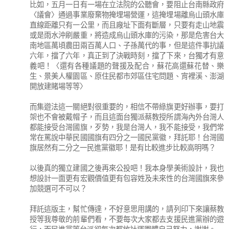
比如，五月一日有一場在立法院的公聽會，要阻止台南縣政府
〈議會〉通過事業廢棄物掩埋場營運，這掩埋場離烏山頭水庫
直線距離只有一公里，而且廠址下面有斷層，只要有走山地震
或是雨水沖刷嚴重，將造成烏山頭水庫的污染，那是危害台大
南地區萬頃農田兩百萬人口、子孫萬代的事，但是這件事抗議
六年，擋了六年，真正到了決戰時刻，擋了下來，台獨才有意
義吧！〈還有各種議題的聲援及配合，蘇花高還蘇花替、樂
生、景美人權園區、原住民都市郊區住宅問題、宵裡溪、澎湖
開放建賭場等等〉
而集遊法這一關絕對很重要的，相信不帶綠旗更好辦事，要打
架也不會被戴帽子，而且這面台獨派蔡教授所謂海內外台灣人
都能接受台灣國旗，歹勢，我是台灣人，我不能接受，我們常
常在罵說中華民國國旗有四分之一國民黨徽，拜託耶！台灣國
旗居然有二分之一民進黨徽耶！是有比較進步比較高明嗎？
以後真的獨立建國之後再來公投吧！我本身學美術設計，我也
想設計一面更有宏觀價值更有包容姓及未來性的台灣國旗來參
加競選可不可以？
拜託這版主，幫忙傳達，不好意思用講的，請列印下來讓蔡教
授等我尊敬的前輩們看，不要每次大家都去支援民進黨辦的遊