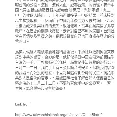
嚇台灣的公投。這種「流藏人血、威嚇台灣」的行徑，表示中
國也意圖藉由鎮壓西藏來威嚇台灣民眾，幫助承認「九二一
中」的候選人勝出。五十年前西藏接受一中的結果，並未達到
以主權換取和平，反而給予中國九年後武力入侵的藉口，以及
日後西藏文化與經濟的流失。很遺憾地，當年西藏錯信了北京
政府，在歷史的關鍵抉擇點，走進對自己不利的局面。台灣社
會在同情以及聲援之餘，還應該警覺自己也正身處在歷史的分
岔路口。
馬英九候選人義憤填膺地聲稱當選後，不排除以抵制奧運來表
達對中共的譴責，奇妙的是，他卻似乎對中國在沿海部署瞄準
台灣的一千五百枚飛彈視若無睹。譴責是後知後覺的的行為，
三月二十二日，我們手上有三張保護台灣安全、保護我們家園
的武器。而公投的成立，不旦將具體深化台灣的民主、抗議中
共對人民自決的否定、也要讓國際社會了解台灣人保護自己的
堅定決心！三月二十二日，不要放棄你手中的公投票，一票一
票投，為台灣搭起民主的堡壘！
Link from
http://www.taiwanthinktank.org/ttt/servlet/OpenBlock?