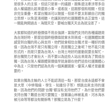
是很多人的主張，但這只是單一的議題，跟集遊法牽涉眾多自
由人權議題比起來還是小事，或者說，這跟那個有相關，但並
非完全重疊，希望台獨派可以聲援，但是不要太彰顯自己的獨
立思想，以免混淆視聽，也讓其他的社運團體失去正當性，這
一關能夠闖過去，海闊天空，要喊台獨天天去為就沒差了。
大家都知道的終極價值不用去強調，當我們支持的各種議題是
為台灣好時，那麼這個終極價值就會水到渠成，社運團體如果
感受到台獨的用心與支持，他們就會相信台獨才是一種好的價
值，因為台灣不是只有獨立呀，而是獨立之後呢？他不能只是
形式的，而是只要為台灣人、台灣土地好的運動就要去幫忙，
那台獨勢力才會壯大，而不要以為這些人站出來是為了贊成台
獨，因為台灣人權跟體第價值早就身跟在他們這些社運團體心
中為主，只是他們認為先有一個美麗國家、優質人權才是最重
要的。
如果台獨為主軸的人士不能認清這一點，那麼台度永遠都不會
是大眾〈中慘階級、學生、知識份子等〉想跳出來支持的運
動，因為他們的問題"台獨"都沒有支持他們了，為什麼他們要
支持台獨？難道台灣只要獨立、放著讓山林被亂肯、河水海水
被污染等等都沒有關係嗎？那獨立是為了什麼？