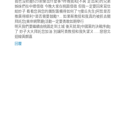
我也沒把握523前會出什麼事?昨晚我和[不爽 走出來}的兄弟
姊妹們在中壢借宿 今晚大家在桃園借宿 但我一定要回來寫信
給妙子 看看您與您的團對籌備得如何了?[傻瓜先生]阿哲是否
推廣得順利?是否需要鼓勵?... 如果蔡教授和我真的被抓去關
拜託您[東岸網聚廳]活動一定要勇敢如期舉行
明天我們要繼續由桃園走到土城 後天就是[中國黨的決戰序曲]
了 妙子大大拜託您加油 別讓阿貴教授和我失望ㄡ......戀戀北
迴線黃麒嘉
回覆