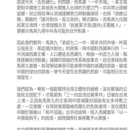
造成今天「去西藏化」的問題，而馬蕭「一中市場」，其主張
更對中國勞工與居民大開進入台灣的方便之門。中共禁止達賴
返鄉，另立假班禪以消滅達賴勢力與魁儡接班，也與「胡連公
報」開啟的「國共制台、孤立政府」模式類似，而馬英九任國
民黨主席時，也曾提醒北京「民進黨才是(國共)主要敵人」，
更顯示馬英九視中共為可能的合作對象。
因此我們看到，馬英九「承認九二一中、兩岸共同市場、杯葛
公投民主、承認國共制台」的政策，與中國對西藏奉行的「一
中消滅西藏主權、人口遷徙去西藏化、根據一中武力入侵、驅
逐達賴扶持魁儡」滅藏四部曲的性質高度重合。這也意味如果
馬英九當選，其政策結果很可能會將中國的滅藏四部曲，變成
中國的侵台四部曲，使今天發生在西藏的悲劇，可能明日在台
灣發生。
我們認為，唯有一個能堅持台灣主體性的總統，並在堅強的公
投民主搭配下，才能避免「三一四血洗拉薩事件」日後在台灣
上演。正因為馬英九的主張與中國滅藏四部曲有太多呼應之
處，一旦當選，台灣就會面臨被西藏化的危險處境，並在面對
中國於選後以「和平協議」出手迫談時，陷入西藏當年「以一
中換取和平」的困境，屆時國際社會將難予以奧援。
在中國軍隊對西藏喇嘛開槍之際，其總理溫家寶也同時再度恫