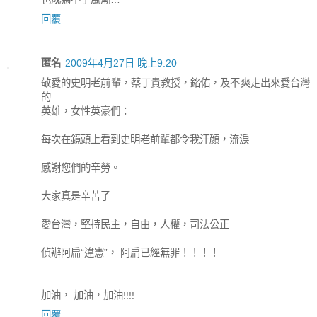
回覆
匿名
2009年4月27日 晚上9:20
敬愛的史明老前輩，蔡丁貴教授，銘佑，及不爽走出來愛台灣
的
英雄，女性英豪們：
每次在鏡頭上看到史明老前輩都令我汗顔，流淚
感謝您們的辛勞。
大家真是辛苦了
愛台灣，堅持民主，自由，人權，司法公正
偵辦阿扁“違憲”， 阿扁已經無罪！！！！
加油， 加油，加油!!!!
回覆