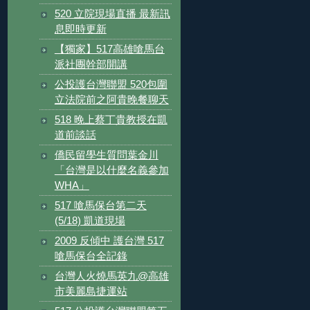
520 立院現場直播 最新訊
息即時更新
【獨家】517高雄嗆馬台
派社團幹部開講
公投護台灣聯盟 520包圍
立法院前之阿貴晚餐聊天
518 晚上蔡丁貴教授在凱
道前談話
僑民留學生質問葉金川
「台灣是以什麼名義參加
WHA」
517 嗆馬保台第二天
(5/18) 凱道現場
2009 反傾中 護台灣 517
嗆馬保台全記錄
台灣人火燒馬英九@高雄
市美麗島捷運站