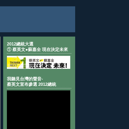
2012總統大選
① 蔡英文●蘇嘉全 現在決定未來
我聽見台灣的聲音-
蔡英文宣布參選 2012總統