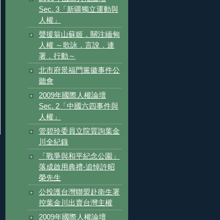
Sec. 3「新疆獨立運動與
人權」
聲援翁山蘇姬．關注緬甸
人權 ～歌詠．言說．連
署．行動～
北市府景福門黨徽事件公
聽會
2009年國際人權論壇
Sec. 2「中國六四事件與
人權」
管碧玲委員立院質詢葉金
川全紀錄
「戰爭與和平紀念公園」
落成啟用典禮-追悼許昭
榮先生
公投護台灣聯盟赴衛生署
控葉金川出賣台灣主權
2009年國際人權論壇