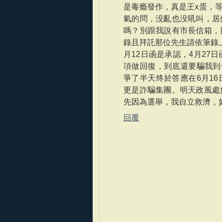
是毒瘾發作，真是王x蛋，
氣的問，没亂也没吼叫，居
嗎？別跟我說有市長信箱，
錄且拜託那位先生請依筆錄
月12日函是承認，4月27
項做回復，到底還要騙我到
爭了半天终於答應在6月1
更是詐騙集團。明天政風處
先因為選舉，我自立救濟，如今
回覆