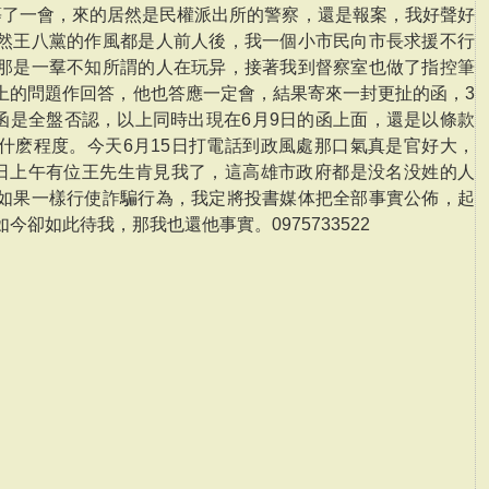
等了一會，來的居然是民權派出所的警察，還是報案，我好聲好
然王八黨的作風都是人前人後，我一個小市民向市長求援不行
那是一羣不知所謂的人在玩异，接著我到督察室也做了指控筆
上的問題作回答，他也答應一定會，結果寄來一封更扯的函，3
日函是全盤否認，以上同時出現在6月9日的函上面，還是以條款
什麽程度。今天6月15日打電話到政風處那口氣真是官好大，
6日上午有位王先生肯見我了，這高雄市政府都是没名没姓的人
如果一樣行使詐騙行為，我定將投書媒体把全部事實公佈，起
卻如此待我，那我也還他事實。0975733522