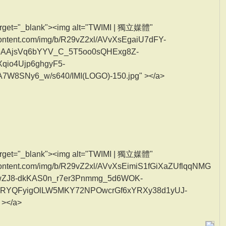
" target="_blank"><img alt="TWIMI | 獨立媒體"
rcontent.com/img/b/R29vZ2xl/AVvXsEgaiU7dFY-
ueAAjsVq6bYYV_C_5T5oo0sQHExg8Z-
qio4Ujp6ghgyF5-
W8SNy6_w/s640/IMI(LOGO)-150.jpg" ></a>
" target="_blank"><img alt="TWIMI | 獨立媒體"
ercontent.com/img/b/R29vZ2xl/AVvXsEimiS1fGiXaZUflqqNMG
ZJ8-dkKAS0n_r7er3Pnmmg_5d6WOK-
RYQFyigOlLW5MKY72NPOwcrGf6xYRXy38d1yUJ-
 ></a>