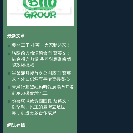
最新文章
要開工了 小英：大家動起來！
訪歐前與賴清德會面 蔡英文：
結合相近力量 共同對應嚴峻國
際政經挑戰
畢業滿月後首次公開露面 蔡英
文：外面仍然有事情需要關心
青鳥行動登紐約時報廣場 500名
群眾力挺台灣民主
晚宴就職致賀團團長 蔡英文：
以堅韌、民主的臺灣立足世
界，創造更多合作成果
網誌存檔