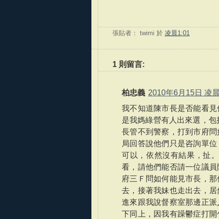
張貼者：
twimi
於
凌晨1:01
1 則留言:
柏忠義
2010年6月15日 凌晨
我不知道陳市長是否能看見
是我媽綠營有人出來選，包
長管不到警察，打到市府問
局回答說他們只是咨詢單位
可以，依然沒有結果，扯。
看，請他們能否請一位議員
府三Ｆ問如何能見市長，那
去，接著我妹也走出去，居
進來跟我說督察室那邊正派
下同上，因我有躁鬱症打開