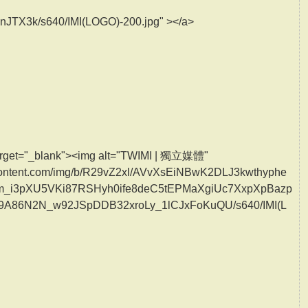
X3k/s640/IMI(LOGO)-200.jpg" ></a>
" target="_blank"><img alt="TWIMI | 獨立媒體"
ercontent.com/img/b/R29vZ2xl/AVvXsEiNBwK2DLJ3kwthyphe
m_i3pXU5VKi87RSHyh0ife8deC5tEPMaXgiUc7XxpXpBazp
9A86N2N_w92JSpDDB32xroLy_1lCJxFoKuQU/s640/IMI(L