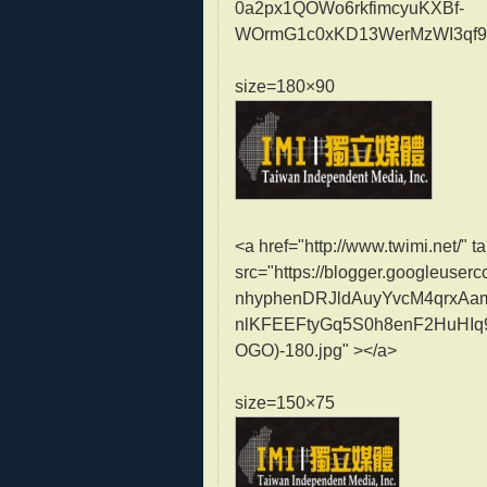
0a2px1QOWo6rkfimcyuKXBf-
WOrmG1c0xKD13WerMzWI3qf9nJT
size=180×90
<a href="http://www.twimi.net/
src="https://blogger.googleus
nhyphenDRJldAuyYvcM4qrxAa
nlKFEEFtyGq5S0h8enF2HuHIq
OGO)-180.jpg" ></a>
size=150×75