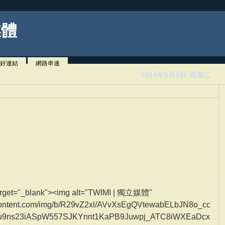
媒體
好連結
網路串連
2009年5月5日 星期二
" target="_blank"><img alt="TWIMI | 獨立媒體"
ercontent.com/img/b/R29vZ2xl/AVvXsEgQVtewabELbJN8o_cc
u9ns23iASpW557SJKYnnt1KaPB9Juwpj_ATC8iWXEaDcx