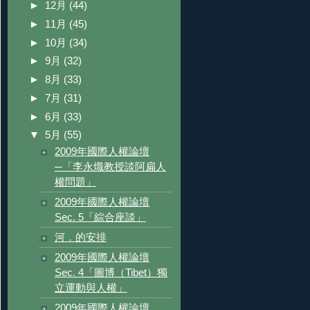
►
12月
(44)
►
11月
(45)
►
10月
(34)
►
9月
(32)
►
8月
(33)
►
7月
(31)
►
6月
(33)
▼
5月
(55)
2009年國際人權論壇
─「李永熾教授談阿扁人
權問題」
2009年國際人權論壇
Sec. 5「綜合座談」
河．的安排
2009年國際人權論壇
Sec. 4「圖博（Tibet）獨
立運動與人權」
2009年國際人權論壇