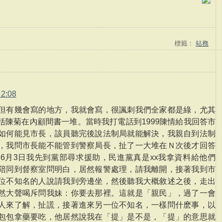
標籤：
站務
2:08
但有幾會寫的地方，我就會寫，很諷刺我們全家都是綠，尤其
括陳菊在內顧間書一堆。當時我打電話到1999陳情給我回答市
如何能見市長，該員聽完後說法制局就能解決，我親自到法制
，我問市長能不能管到警察局長，扯了一大堆在Ｎ次後才回答
6月3日我先到黨部尋求援助，民進黨真是xx我拿資料給他們
陪同到督察室問明白，居然報警處理，請我離開，接著我到市
位不知名的人說請我到旁邊坐，然後聽我大概敘述之後，走出
然大聲喝斥問我妹：你要去那裡。這就是「親民」，過了一會
人來了解，扯謊，接著進來另一位不知名，一樣問什麽事，以
包包拿藥要吃，他居然說我在「提」是不是，「提」的意思就