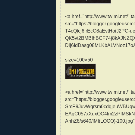
<a href="http://www.twimi.net/
src="https://blogger.googleuse
T4cQtcj6lrEcO8aEvtHoiJ2PC-
QK5vt2BMBIhBCF74j8kAJNZQX
Dij6IdDasg08MLKbALVNoz17oA7
size=100×50
<a href="http://www.twimi.net/
src="https://blogger.googleus
SmP9JuvWqrsm0cdqjeuWBUqw
EAqC057xXuxQO4lm2zPlMSkN
AhhZ8/s640/IMI(LOGO)-100.jpg"