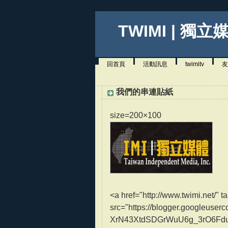
TWIMI | 獨立
回首頁
活動訊息
twimitv
友
我們的串連貼紙
size=200×100
<a href="http://www.twimi.net/
src="https://blogger.googleus
XrN43XtdSDGrWuU6g_3rO6Fd