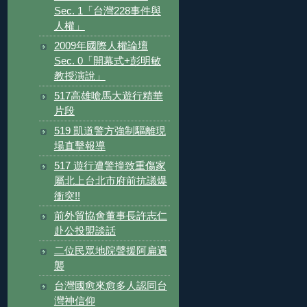
Sec. 1「台灣228事件與
人權」
2009年國際人權論壇
Sec. 0「開幕式+彭明敏
教授演說」
517高雄嗆馬大遊行精華
片段
519 凱道警方強制驅離現
場直擊報導
517 遊行遭警撞致重傷家
屬北上台北市府前抗議爆
衝突!!
前外貿協會董事長許志仁
赴公投盟談話
二位民眾地院聲援阿扁遇
襲
台灣國愈來愈多人認同台
灣神信仰