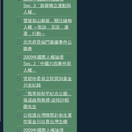
Sec. 3「新疆獨立運動與
人權」
聲援翁山蘇姬．關注緬甸
人權 ～歌詠．言說．連
署．行動～
北市府景福門黨徽事件公
聽會
2009年國際人權論壇
Sec. 2「中國六四事件與
人權」
管碧玲委員立院質詢葉金
川全紀錄
「戰爭與和平紀念公園」
落成啟用典禮-追悼許昭
榮先生
公投護台灣聯盟赴衛生署
控葉金川出賣台灣主權
2009年國際人權論壇