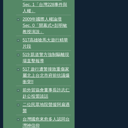
Sec. 1「台灣228事件與
人權」
2009年國際人權論壇
Sec. 0「開幕式+彭明敏
教授演說」
517高雄嗆馬大遊行精華
片段
519 凱道警方強制驅離現
場直擊報導
517 遊行遭警撞致重傷家
屬北上台北市府前抗議爆
衝突!!
前外貿協會董事長許志仁
赴公投盟談話
二位民眾地院聲援阿扁遇
襲
台灣國愈來愈多人認同台
灣神信仰