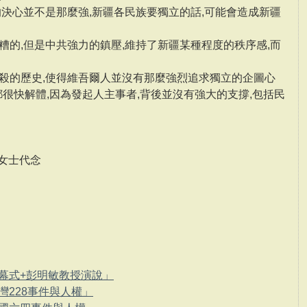
的決心並不是那麼強,新疆各民族要獨立的話,可能會造成新疆
糟的,但是中共強力的鎮壓,維持了新疆某種程度的秩序感,而
殺的歷史,使得維吾爾人並沒有那麼強烈追求獨立的企圖心
都很快解體,因為發起人主事者,背後並沒有強大的支撐,包括民
女士代念
「開幕式+彭明敏教授演說」
「台灣228事件與人權」