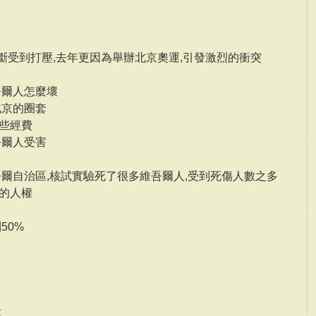
不斷受到打壓,去年更因為舉辦北京奧運,引發激烈的衝突
吾爾人怎麼壞
北京的圈套
些經費
吾爾人受害
吾爾自治區,核試實驗死了很多維吾爾人,受到死傷人數之多
的人權
50%
殺