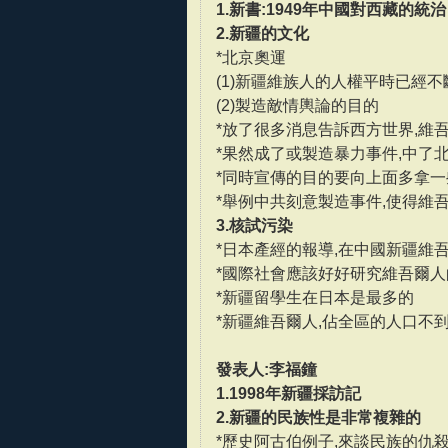
1.新書:1949年中國對西藏的統治
2.新疆的文化
*北京奧運
(1)新疆維族人的人權平時已經
(2)製造敵情輿論的目的
*放了很多消息告訴西方世界,維
*果然成了或製造暴力事件,中了
*同時宣傳的目的要向上面多拿一
*舉例中共刻意製造事件,使得維
3.核試污染
*日本產經的報導,在中國新疆維
*國際社會應該好好研究維吾爾人
*新疆留學生在日本是最多的
*新疆維吾爾人,佔全區的人口不到
發表人:李福鐘
1.1998年新疆採訪記
2.新疆的民族性是非常複雜的
*歷史阿古伯例子,來談民族的仇