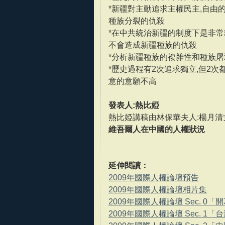
*新疆對主動追求主權民主,自由
種族分裂的仇殺
*在中共統治新疆的制度下是非常
不會造成新疆種族的仇殺
*分析新疆種族的複雜性和種族屠
*歷史過程有2次追求獨立,但2次
意的意願不高
發表人:熱比婭
熱比婭講稿由林保華夫人:楊月清
維吾爾人在中國的人權狀況
延伸閱讀：
2009年國際人權論壇預告
2009年國際人權論壇相片集
2009年國際人權論壇 Sec. 0
2009年國際人權論壇 Sec. 1