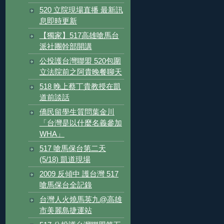
520 立院現場直播 最新訊
息即時更新
【獨家】517高雄嗆馬台
派社團幹部開講
公投護台灣聯盟 520包圍
立法院前之阿貴晚餐聊天
518 晚上蔡丁貴教授在凱
道前談話
僑民留學生質問葉金川
「台灣是以什麼名義參加
WHA」
517 嗆馬保台第二天
(5/18) 凱道現場
2009 反傾中 護台灣 517
嗆馬保台全記錄
台灣人火燒馬英九@高雄
市美麗島捷運站