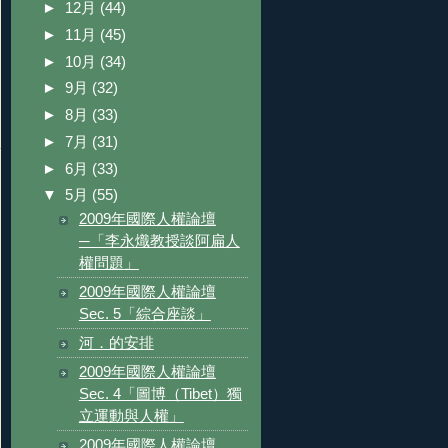
►
12月
(44)
►
11月
(45)
►
10月
(34)
►
9月
(32)
►
8月
(33)
►
7月
(31)
►
6月
(33)
▼
5月
(55)
2009年國際人權論壇
─「李永熾教授談阿扁人
權問題」
2009年國際人權論壇
Sec. 5「綜合座談」
河．的安排
2009年國際人權論壇
Sec. 4「圖博（Tibet）獨
立運動與人權」
2009年國際人權論壇