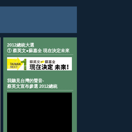
2012總統大選
① 蔡英文●蘇嘉全 現在決定未來
我聽見台灣的聲音-
蔡英文宣布參選 2012總統