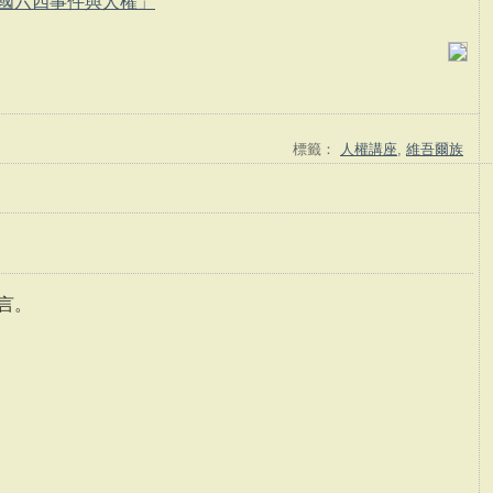
「中國六四事件與人權」
標籤：
人權講座
,
維吾爾族
言。