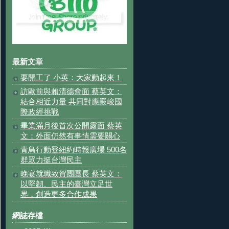
最新文章
要開工了 小英：大家動起來！
訪歐前與賴清德會面 蔡英文：
結合相近力量 共同對應嚴峻國
際政經挑戰
畢業滿月後首次公開露面 蔡英
文：外面仍然有事情需要關心
青鳥行動登紐約時報廣場 500名
群眾力挺台灣民主
晚宴就職致賀團團長 蔡英文：
以堅韌、民主的臺灣立足世
界，創造更多合作成果
網誌存檔