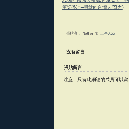
2009年國際人權論壇 Sec. 2
筆記整理─勇敢的台灣人(贊之)
張貼者：
Nathan
於
上午8:55
沒有留言:
張貼留言
注意：只有此網誌的成員可以留