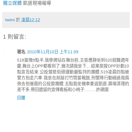
獨立媒體
凱道現場報導
twimi
於
凌晨12:12
1 則留言:
匿名
2010年11月10日 上午11:09
518當晚9點半,我舉牌站在舞台前,主張應靜坐到520就職週年
慶,舞台上DPP都看到了,幾次請我坐下,...結果是按DPP計劃10
點宣告結束.公投盟是街頭運動最監持的團體,519凌晨四點被
警方抬走六車.我坐在前敲打竹筒當戰鼓,刑警隊行動繞過我兩
旁去抬後面的公投盟團體.五點我坐機車重返凱道,廣場清理的
差不多,帶回遺留的宣傳看板和小椅子..........許建國
回覆