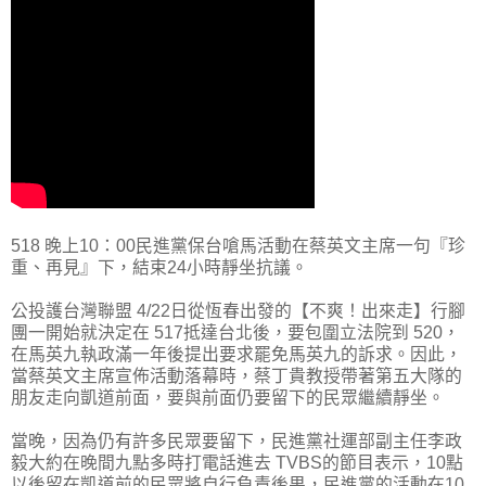
518 晚上10：00民進黨保台嗆馬活動在蔡英文主席一句『珍
重、再見』下，結束24小時靜坐抗議。
公投護台灣聯盟 4/22日從恆春出發的【不爽！出來走】行腳
團一開始就決定在 517抵達台北後，要包圍立法院到 520，
在馬英九執政滿一年後提出要求罷免馬英九的訴求。因此，
當蔡英文主席宣佈活動落幕時，蔡丁貴教授帶著第五大隊的
朋友走向凱道前面，要與前面仍要留下的民眾繼續靜坐。
當晚，因為仍有許多民眾要留下，民進黨社運部副主任李政
毅大約在晚間九點多時打電話進去 TVBS的節目表示，10點
以後留在凱道前的民眾將自行負責後果，民進黨的活動在10