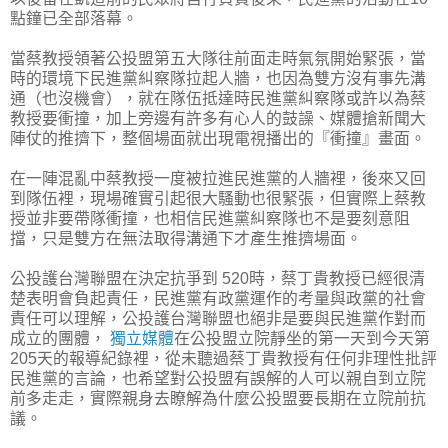
點鐘已全部落幕。
當蔡教授領著公投盟第五大隊往前面走時氣氛開始緊張，當
時的環境下民進黨糾察隊拉起人牆，也因為雙方沒有事先溝
通（也沒機會），就在隊伍抵達時民進黨糾察隊或許以為蔡
教授要衝撞，加上旁邊有許多有心人的鼓譟、媒體搶新聞大
陣仗的推擠下，整個場面就出現電視播出的『衝撞』畫面。
在一陣混亂中蔡教授一度被拉進民進黨的人牆裡，後來又回
到隊伍裡，現場確實引起很大騷動也很緊張，但實際上蔡教
授並非要帶隊衝撞，也相信民進黨糾察隊也不是要刻意阻
擋，只是雙方在無法取得溝通下才產生推擠場面。
公投護台灣聯盟在決定抗爭到 520時，蔡丁貴教授已經很清
楚表明會負起責任，民進黨有政黨運作的考量與政黨的社會
責任可以理解，公投護台灣聯盟也絕非是要與民進黨作對而
成立的團體，
獨立媒體
在公投盟立院靜坐的第一天到今天第
205天的報導紀錄裡，從未聽過蔡丁貴教授有任何非理性批評
民進黨的言論，也希望對公投盟有誤解的人可以親自到立院
前多走走，實際親身去瞭解為什麼公投盟要長期在立院前抗
議。