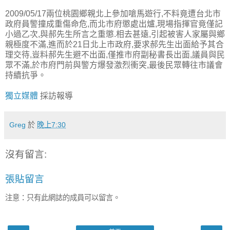
2009/05/17兩位桃園鄉親北上參加嗆馬遊行,不料竟遭台北市
政府員警撞成重傷命危,而北市府懲處出爐,現場指揮官竟僅記
小過乙次,與郝先生所言之重懲.相去甚遠,引起被害人家屬與鄉
親極度不滿,進而於21日北上市政府,要求郝先生出面給予其合
理交待,豈料郝先生避不出面,僅推市府副秘書長出面,議員與民
眾不滿,於市府門前與警方爆發激烈衝突,最後民眾轉往市議會
持續抗爭。
獨立媒體
採訪報導
Greg
於
晚上7:30
沒有留言:
張貼留言
注意：只有此網誌的成員可以留言。