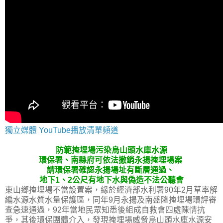
獨立媒體 YouTube播放清單頻道
防範掩埋場污染烏山頭水庫水源
環保署、南縣府可依法撤銷永揚掩埋場案
請環保署確認永揚場址有斷層通過、
地下1、2公尺有地下水與偽造不法公聽會
東山鄉掩埋場不當設置案，緣於經濟部水利署90年2月草率解
編水源水質水量保護區，同年9月永揚及南盛隆掩埋場環評審
查急速通過，92年當地民眾知悉後組成自救會四處陳情抗
爭，其後環保團體介入，發現掩埋場威脅烏山頭水庫水源安