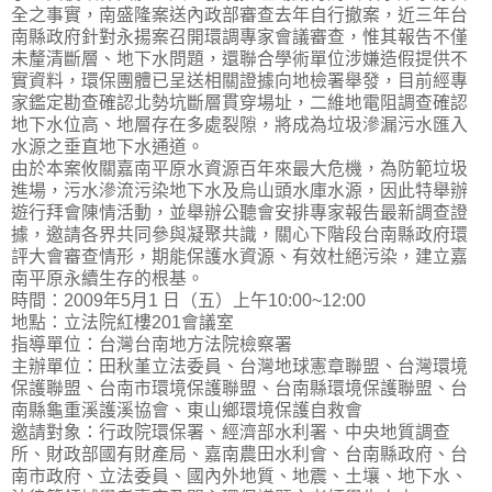
全之事實，南盛隆案送內政部審查去年自行撤案，近三年台
南縣政府針對永揚案召開環調專家會議審查，惟其報告不僅
未釐清斷層、地下水問題，還聯合學術單位涉嫌造假提供不
實資料，環保團體已呈送相關證據向地檢署舉發，目前經專
家鑑定勘查確認北勢坑斷層貫穿場址，二維地電阻調查確認
地下水位高、地層存在多處裂隙，將成為垃圾滲漏污水匯入
水源之垂直地下水通道。
由於本案攸關嘉南平原水資源百年來最大危機，為防範垃圾
進場，污水滲流污染地下水及烏山頭水庫水源，因此特舉辦
遊行拜會陳情活動，並舉辦公聽會安排專家報告最新調查證
據，邀請各界共同參與凝聚共識，關心下階段台南縣政府環
評大會審查情形，期能保護水資源、有效杜絕污染，建立嘉
南平原永續生存的根基。
時間：2009年5月1 日（五）上午10:00~12:00
地點：立法院紅樓201會議室
指導單位：台灣台南地方法院檢察署
主辦單位：田秋堇立法委員、台灣地球憲章聯盟、台灣環境
保護聯盟、台南市環境保護聯盟、台南縣環境保護聯盟、台
南縣龜重溪護溪協會、東山鄉環境保護自救會
邀請對象：行政院環保署、經濟部水利署、中央地質調查
所、財政部國有財產局、嘉南農田水利會、台南縣政府、台
南市政府、立法委員、國內外地質、地震、土壤、地下水、