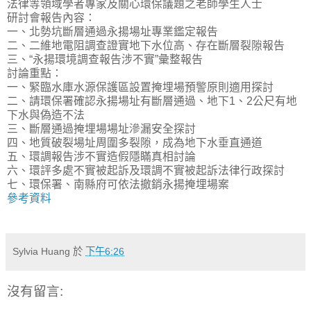
法律等領域學者專家及關心環保議題之老師學生人士
研討會報告內容：
一、北勢坑斷層通過永揚場址專業鑑定報告
二、二維地電阻調查證實地下水位高、存在斷層裂隙報告
三、“永揚環境調查報告涉不實”彙整報告
討論重點：
一、緊臨水庫水源保護區設置掩埋場預警原則適用探討
二、請環保署確認永揚場址有斷層通過、地下1、2公尺有地
下水與偽造不法
三、斷層通過掩埋場場址滲漏安全探討
四、地質破裂場址周圍多裂隙，成為地下水垂直通道
五、環調報告涉不實造假隱瞞真相討論
六、環評多處不實被起訴及環調不實被起訴法律行政探討
七、環保署、南縣府可依法撤銷永揚掩埋場案
參考資料
Sylvia Huang
於
下午6:26
沒有留言: