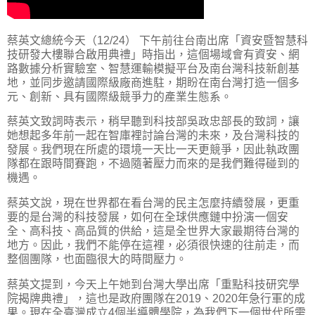
蔡英文總統今天（12/24） 下午前往台南出席「資安暨智慧科
技研發大樓聯合啟用典禮」時指出，這個場域會有資安、網
路數據分析實驗室、智慧運輸模擬平台及南台灣科技新創基
地，並同步邀請國際級廠商進駐，期盼在南台灣打造一個多
元、創新、具有國際級競爭力的產業生態系。
蔡英文致詞時表示，稍早聽到科技部吳政忠部長的致詞，讓
她想起多年前一起在智庫裡討論台灣的未來，及台灣科技的
發展。我們現在所處的環境一天比一天更競爭，因此執政團
隊都在跟時間賽跑，不過隨著壓力而來的是我們難得碰到的
機遇。
蔡英文說，現在世界都在看台灣的民主怎麼持續發展，更重
要的是台灣的科技發展，如何在全球供應鏈中扮演一個安
全、高科技、高品質的供給，這是全世界大家最期待台灣的
地方。因此，我們不能停在這裡，必須很快速的往前走，而
整個團隊，也面臨很大的時間壓力。
蔡英文提到，今天上午她到台灣大學出席「重點科技研究學
院揭牌典禮」，這也是政府團隊在2019、2020年急行軍的成
果。現在全臺灣成立4個半導體學院，為我們下一個世代所需