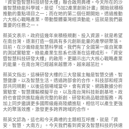
「資安暨智慧科技研發大樓」聯合啟用典禮。今天所在的沙
崙智慧綠能科學城，是從「5加2產業創新計畫」開始就積極
推動的重點項目之一；而在她的第二個任期開始，透過推動
六大核心戰略產業，帶動整體臺灣經濟動能，這就是我們最
重要的任務之一。
蔡英文表示，政府這幾年來積極規劃、投入資源，就是希望
在南台灣，逐漸打造一個具有多元創新能量的產學研聚落。
目前，在沙崙綠能智慧科學城，我們有了全國第一座自駕車
的測試實驗室，綠能產業生態系也逐漸在這裡成形。「資安
暨智慧科技研發大樓」的啟用，更顯示出六大核心戰略產業
的能量，在南台灣已經越來越豐沛、越來越茁壯。
蔡英文指出，這棟研發大樓的三大發展主軸是智慧交通、智
慧健康，以及智慧生活。透過跨部會的合作，科技部和經濟
部共同規劃，以後這個場域當中，會有資安、網路數據分析
實驗室、智慧運輸模擬平台，以及南台灣科技新創基地。政
府也會提供進駐廠商完整的新創、研發和商品驗證服務，再
加上同步邀請更多國際級廠商陸續進駐，相信可以產生更強
大的聚落效應，激發更多跨界跨域的合作。
蔡英文認為，這也和今天典禮的主題相互呼應，就是「資
安．智慧．大南方」。今天我們看到資安及智慧科技的快速