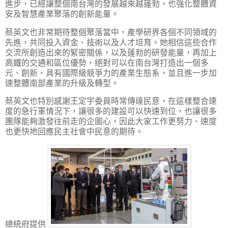
進步，已經讓整個南台灣的發展越來越蓬勃，也強化整體資
安及智慧產業聚落的創新能量。
蔡英文也非常期待整個聚落當中，產學研界各個不同領域的
先進，共同投入資金、技術以及人才培育。她相信這些合作
交流所創造出來的緊密關係，以及蓬勃的研發能量，再加上
高鐵的交通和區位優勢，絕對可以在南台灣打造出一個多
元、創新、具有國際級競爭力的產業生態系，並且進一步加
速整體南部產業的升級及轉型。
蔡英文也特別感謝王定宇委員時常傳達民意，在這樣整合速
度的急行軍情況下，讓很多的建設可以快速到位，也讓很多
團隊能夠激發往前走的企圖心，因此大家工作更努力、速度
也更快地回應民主社會中民意的期待。
總統府提供